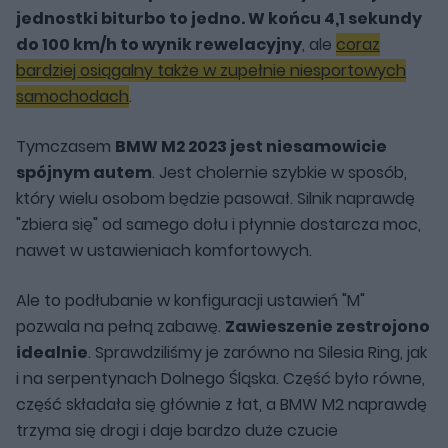
jednostki biturbo to jedno. W końcu 4,1 sekundy
do 100 km/h to wynik rewelacyjny
, ale
coraz
bardziej osiągalny także w zupełnie niesportowych
samochodach
.
Tymczasem
BMW M2 2023 jest niesamowicie
spójnym autem
. Jest cholernie szybkie w sposób,
który wielu osobom będzie pasował. Silnik naprawdę
"zbiera się" od samego dołu i płynnie dostarcza moc,
nawet w ustawieniach komfortowych.
Ale to podłubanie w konfiguracji ustawień "M"
pozwala na pełną zabawę.
Zawieszenie zestrojono
idealnie
. Sprawdziliśmy je zarówno na Silesia Ring, jak
i na serpentynach Dolnego Śląska. Część było równe,
część składała się głównie z łat, a BMW M2 naprawdę
trzyma się drogi i daje bardzo duże czucie