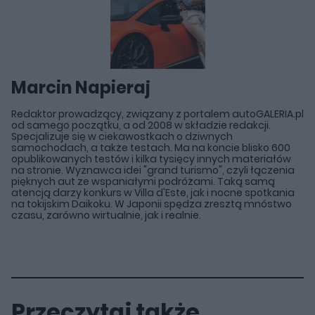
Marcin Napieraj
Redaktor prowadzący, związany z portalem autoGALERIA.pl
od samego początku, a od 2008 w składzie redakcji.
Specjalizuje się w ciekawostkach o dziwnych
samochodach, a także testach. Ma na koncie blisko 600
opublikowanych testów i kilka tysięcy innych materiałów
na stronie. Wyznawca idei "grand turismo", czyli łączenia
pięknych aut ze wspaniałymi podróżami. Taką samą
atencją darzy konkurs w Villa d'Este, jak i nocne spotkania
na tokijskim Daikoku. W Japonii spędza zresztą mnóstwo
czasu, zarówno wirtualnie, jak i realnie.
Przeczytaj także