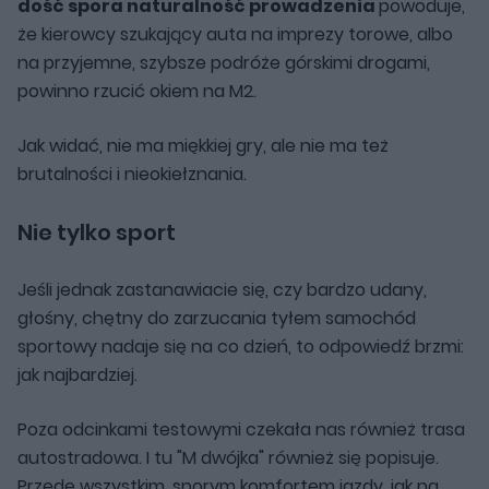
dość spora naturalność prowadzenia
powoduje,
że kierowcy szukający auta na imprezy torowe, albo
na przyjemne, szybsze podróże górskimi drogami,
powinno rzucić okiem na M2.
Jak widać, nie ma miękkiej gry, ale nie ma też
brutalności i nieokiełznania.
Nie tylko sport
Jeśli jednak zastanawiacie się, czy bardzo udany,
głośny, chętny do zarzucania tyłem samochód
sportowy nadaje się na co dzień, to odpowiedź brzmi:
jak najbardziej.
Poza odcinkami testowymi czekała nas również trasa
autostradowa. I tu "M dwójka" również się popisuje.
Przede wszystkim, sporym komfortem jazdy, jak na