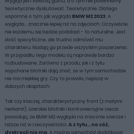
Wygląd jest kwestią gustu, a o tym nie powinniśmy
teoretycznie dyskutować. Teoretycznie. Dlatego
wspomnę o tym, jak wygląda
BMW M2 2023
. A
wygląda... znacznie lepiej niż na zdjęciach. Oczywiście,
nie każdemu się będzie podobać - to naturalne. Jest
dość specyficzne, ale trudno odmówić mu
charakteru. Nadają go przede wszystkim poszerzenia.
W przypadku tego modelu są naprawdę bardzo
rozbudowane. Zarówno z przodu, jak i z tyłu
wypchane błotniki dają znać, że w tym samochodzie
nie ma miękkiej gry. Czy to prawda, napiszę w
dalszych akapitach.
Tak czy inaczej, charakterystyczny front (z małymi
nerkami!), szerokie błotniki i kontrowersyjne cięcia
powodują, że BMW M2 wygląda na znacznie szersze i
niższe niż w rzeczywistości.
A z tyłu... no cóż,
dyskrecji nie ma
. A można samochód dodatkowo