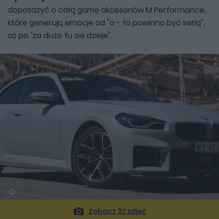
doposażyć o całą gamę akcesoriów M Performance,
które generują emocje od "o - to powinno być serią",
aż po "za dużo tu się dzieje".
Zobacz 32 zdjęć