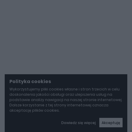
Polityka cookies
Wykorzystujemy pliki cookies własne i stron trzecich w celu
doskonalenia jakości obsługi oraz ulepszenia usług na
podstawie analizy nawigacji na naszej stronie internetowej.
Dalsze korzystanie z tej strony internetowej oznacza
akceptację plików cookies.
Dowiedz się więcej
Akceptuję
autoGALERIA
Tak naprawdę tak miało wyglądać Lamborghini Diablo. Cizeta V16T narodziła się z urażonej dumy