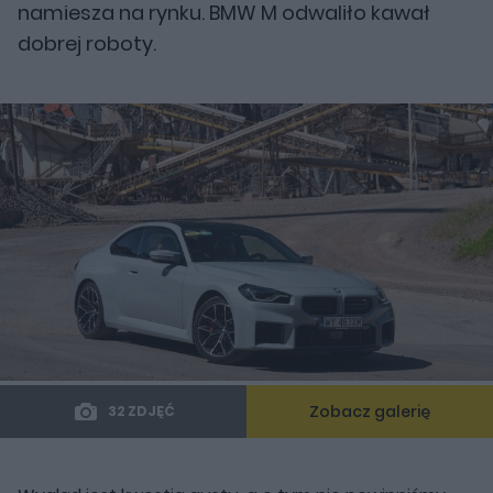
namiesza na rynku. BMW M odwaliło kawał
dobrej roboty.
Zobacz galerię
32 ZDJĘĆ