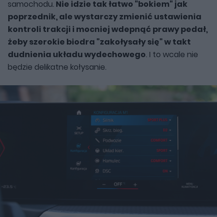
samochodu.
Nie idzie tak łatwo "bokiem" jak
poprzednik, ale wystarczy zmienić ustawienia
kontroli trakcji i mocniej wdepnąć prawy pedał,
żeby szerokie biodra "zakołysały się" w takt
dudnienia układu wydechowego
. I to wcale nie
będzie delikatne kołysanie.