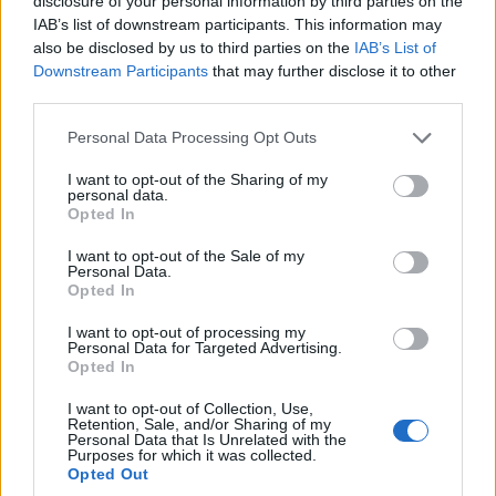
disclosure of your personal information by third parties on the
IAB’s list of downstream participants. This information may
also be disclosed by us to third parties on the
IAB’s List of
Lubicie Audi Q8? To
Xiaomi stawia na silnik
Downstream Participants
that may further disclose it to other
dobrze, będziecie
spalinowy i wielkie
third parties.
zadowoleni. Niemcy go
gabaryty. Oto Skynomad
nie odpuszczają
N70 i N90
Please note that this website/app uses one or more Google
Personal Data Processing Opt Outs
services and may gather and store information including but
Redakcja autoGALERIA.pl
Piotr Zajt
not limited to your visit or usage behaviour. You may click to
I want to opt-out of the Sharing of my
personal data.
grant or deny consent to Google and its third-party tags to
Opted In
use your data for below specified purposes in below Google
consent section.
I want to opt-out of the Sale of my
Personal Data.
Opted In
I want to opt-out of processing my
Personal Data for Targeted Advertising.
Opted In
I want to opt-out of Collection, Use,
Retention, Sale, and/or Sharing of my
Personal Data that Is Unrelated with the
Purposes for which it was collected.
Opted Out