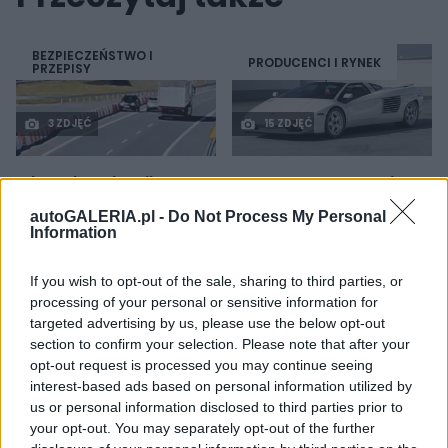
BEZPIECZEŃSTWO I
PRODUCENCI I RYNEK
PRZEPISY
3 ZDJĘĆ
15 ZDJĘĆ
Wierzyli nawigacji,
Tak naprawdę tak miało
zawracali na...
wyglądać Lamborghini
autoGALERIA.pl -
Do Not Process My Personal
ekspresówce. Cztery
Diablo. Cizeta V16T
Information
groźne incydenty na
narodziła się z urażonej
nowej S1 są ważnym
dumy
ostrzeżeniem
If you wish to opt-out of the sale, sharing to third parties, or
Redakcja autoGALERIA.pl
processing of your personal or sensitive information for
Redakcja autoGALERIA.pl
targeted advertising by us, please use the below opt-out
section to confirm your selection. Please note that after your
opt-out request is processed you may continue seeing
PRODUCENCI I RYNEK
NOWOŚCI I PREMIERY
interest-based ads based on personal information utilized by
us or personal information disclosed to third parties prior to
your opt-out. You may separately opt-out of the further
5 ZDJĘĆ
14 ZDJĘĆ