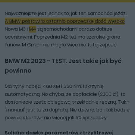
Najważniejsze jest jednak to, jak ten samochód jeździ.
A BMW postawiło ostatnio poprzeczkę dość wysoko
.
Nowa M3 i
M4
są samochodami bardzo dobrze
ocenianymi. Poprzednia M2 też ma szerokie grono
fanów. M Gmbh nie mogło więc nic tutaj zepsuć.
BMW M2 2023 - TEST. Jest takie jak być
powinno
Ma tylny napęd, 460 KM i 550 Nm. I skrzynię
automatyczną. No chyba, że dopłacicie (2300 zł), to
dostaniecie sześciobiegową przekładnię ręczną. Tak -
"manual" jest tu za dopłatą. Nie dziwne, bo i tak będzie
pewnie stanowił nie więcej jak 5% sprzedaży.
Solidna dawka parametrów z trzylitrowej