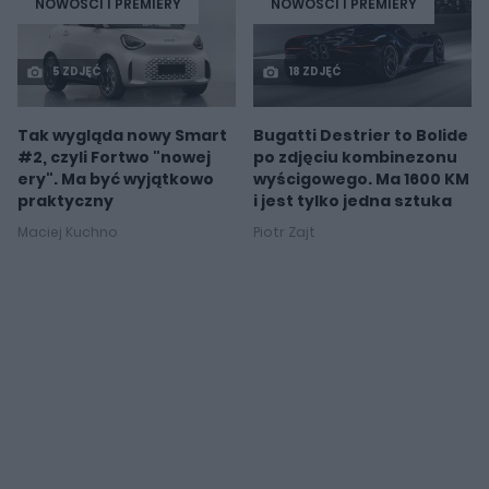
NOWOŚCI I PREMIERY
NOWOŚCI I PREMIERY
5 ZDJĘĆ
18 ZDJĘĆ
Tak wygląda nowy Smart
Bugatti Destrier to Bolide
#2, czyli Fortwo "nowej
po zdjęciu kombinezonu
ery". Ma być wyjątkowo
wyścigowego. Ma 1600 KM
praktyczny
i jest tylko jedna sztuka
Maciej Kuchno
Piotr Zajt