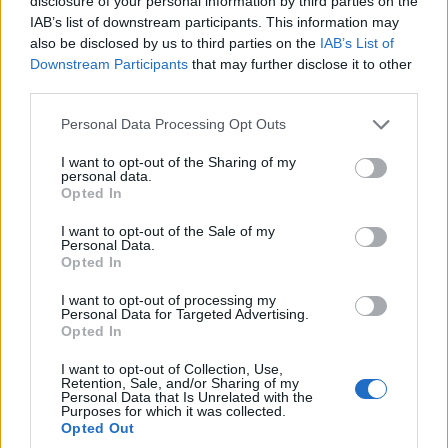
disclosure of your personal information by third parties on the
IAB’s list of downstream participants. This information may
also be disclosed by us to third parties on the
IAB’s List of
Downstream Participants
that may further disclose it to other
third parties.
Please note that this website/app uses one or more Google
Personal Data Processing Opt Outs
services and may gather and store information including but
not limited to your visit or usage behaviour. You may click to
I want to opt-out of the Sharing of my
personal data.
grant or deny consent to Google and its third-party tags to
Opted In
use your data for below specified purposes in below Google
consent section.
I want to opt-out of the Sale of my
Personal Data.
Opted In
I want to opt-out of processing my
Personal Data for Targeted Advertising.
Opted In
I want to opt-out of Collection, Use,
Retention, Sale, and/or Sharing of my
Personal Data that Is Unrelated with the
Purposes for which it was collected.
Opted Out