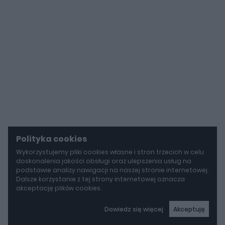
Polityka cookies
Wykorzystujemy pliki cookies własne i stron trzecich w celu
doskonalenia jakości obsługi oraz ulepszenia usług na
podstawie analizy nawigacji na naszej stronie internetowej.
Dalsze korzystanie z tej strony internetowej oznacza
akceptację plików cookies.
Dowiedz się więcej
Akceptuję
autoGALERIA
Mercedes-AMG GT 53 4-Door Coupe ma teraz sześć cylindrów "pod maską", choć nie ma tam żadnego silnika