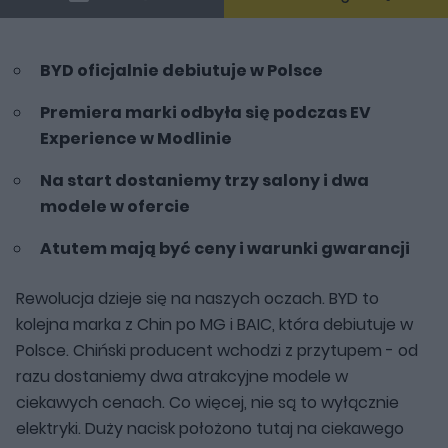
BYD oficjalnie debiutuje w Polsce
Premiera marki odbyła się podczas EV
Experience w Modlinie
Na start dostaniemy trzy salony i dwa
modele w ofercie
Atutem mają być ceny i warunki gwarancji
Rewolucja dzieje się na naszych oczach. BYD to
kolejna marka z Chin po MG i BAIC, która debiutuje w
Polsce. Chiński producent wchodzi z przytupem - od
razu dostaniemy dwa atrakcyjne modele w
ciekawych cenach. Co więcej, nie są to wyłącznie
elektryki. Duży nacisk położono tutaj na ciekawego