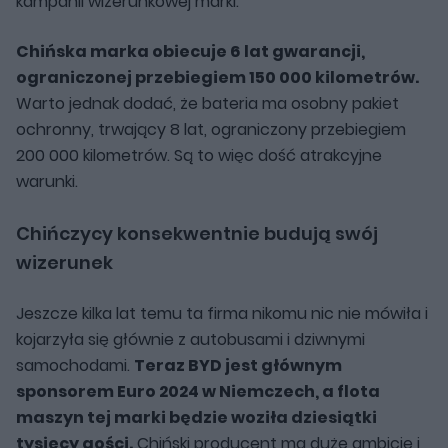
kampanii wizerunkowej marki.
Chińska marka obiecuje 6 lat gwarancji,
ograniczonej przebiegiem 150 000 kilometrów.
Warto jednak dodać, że bateria ma osobny pakiet
ochronny, trwający 8 lat, ograniczony przebiegiem
200 000 kilometrów. Są to więc dość atrakcyjne
warunki.
Chińczycy konsekwentnie budują swój
wizerunek
Jeszcze kilka lat temu ta firma nikomu nic nie mówiła i
kojarzyła się głównie z autobusami i dziwnymi
samochodami.
Teraz BYD jest głównym
sponsorem Euro 2024 w Niemczech, a flota
maszyn tej marki będzie woziła dziesiątki
tysięcy gości.
Chiński producent ma duże ambicje i