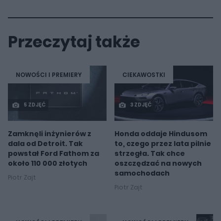
Przeczytaj także
NOWOŚCI I PREMIERY
CIEKAWOSTKI
5 ZDJĘĆ
3 ZDJĘĆ
Zamknęli inżynierów z
Honda oddaje Hindusom
dala od Detroit. Tak
to, czego przez lata pilnie
powstał Ford Fathom za
strzegła. Tak chce
około 110 000 złotych
oszczędzać na nowych
samochodach
Piotr Zajt
Piotr Zajt