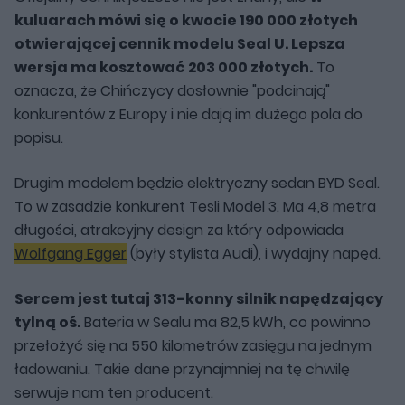
kuluarach mówi się o kwocie 190 000 złotych
otwierającej cennik modelu Seal U. Lepsza
wersja ma kosztować 203 000 złotych.
To
oznacza, że Chińczycy dosłownie "podcinają"
konkurentów z Europy i nie dają im dużego pola do
popisu.
Drugim modelem będzie elektryczny sedan BYD Seal.
To w zasadzie konkurent Tesli Model 3. Ma 4,8 metra
długości, atrakcyjny design za który odpowiada
Wolfgang Egger
(były stylista Audi), i wydajny napęd.
Sercem jest tutaj 313-konny silnik napędzający
tylną oś.
Bateria w Sealu ma 82,5 kWh, co powinno
przełożyć się na 550 kilometrów zasięgu na jednym
ładowaniu. Takie dane przynajmniej na tę chwilę
serwuje nam ten producent.