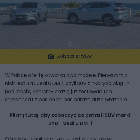
Zobacz 12 zdjęć
W Polsce ofertę otworzą dwa modele. Pierwszym z
nich jest BYD Seal U DM-i, czyli SUV z hybrydą plug-in
pod maską. Mieliśmy okazję już testować ten
samochód i zrobił on na nas bardzo duże wrażenie.
Kliknij tutaj, aby zobaczyć co potrafi SUV marki
BYD - Seal U DM-i
Oficjalny cennik jeszcze nie jest znany, ale
w