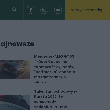
Wybierz markę
ajnowsze
Mercedes-AMG GT 53
4-Door Coupe ma
teraz sześć cylindrów
"pod maską", choć nie
ma tam żadnego
silnika
Salon Samochodowy w
Paryżu 2026. Te
samochody
zadebiutują już w