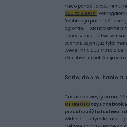
Nieco ponad 1,5 roku temu r
406 za 2600 zł
. Pomagałem
"mobilnego parasola", wertu
ogromny - tak naprawdę ma
dobry samochód we własnej 
scenariusz jest już tylko m
więcej niż 5 000 zł stało s
kilka chwil od publikacji ogłos
Serio, dobre i tanie a
Codzienne wizyty na najróżn
OTOMOTO
czy Facebook 
przestrzeń) to festiwal r
Widać to po tym ile takie og
Niektóre są odświeżane co ki