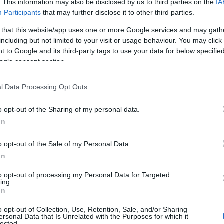
. This information may also be disclosed by us to third parties on the
IA
Participants
that may further disclose it to other third parties.
wiają się też mniej lub bardziej ciekawe
 reguły w kilka chwil. Jeśli cokolwiek ma
 that this website/app uses one or more Google services and may gath
including but not limited to your visit or usage behaviour. You may click 
owny stan techniczny, to klient z
 to Google and its third-party tags to use your data for below specifi
nym miejscu i czasie w oka mgnieniu.
ogle consent section.
ie wspomniany Peugeot 406 redaktora
ciciela w 2 godziny.
l Data Processing Opt Outs
o opt-out of the Sharing of my personal data.
stawionych na OLX. Jeśli pojawia się
In
żecie być niemal pewni, że jeszcze
owe ręce. Tym samym poszukując
o opt-out of the Sale of my Personal Data.
cie być szybcy i czujni.
In
to opt-out of processing my Personal Data for Targeted
ing.
tanie samochody?
In
o opt-out of Collection, Use, Retention, Sale, and/or Sharing
ersonal Data that Is Unrelated with the Purposes for which it
h czynników - pandemii i kryzysu
lected.