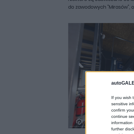
do zawodowych "Mirasów", 
autoGALE
If you wish 
sensitive in
confirm you
continue se
information 
further disc