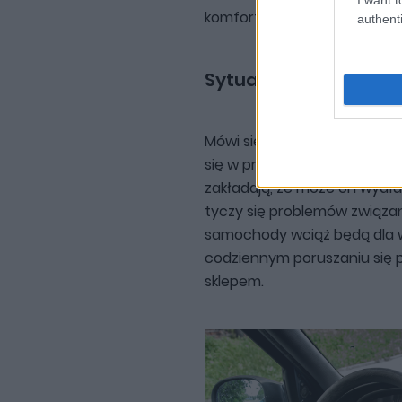
komfort podróżowania po mie
authenti
Sytuacja prędko się 
Mówi się, że kryzys związan
się w przyszłym roku. Niektór
zakładają, że może on wydłu
tyczy się problemów związa
samochody wciąż będą dla w
codziennym poruszaniu się 
sklepem.