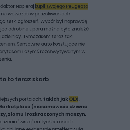
edaktor Napieraj
kupił swojego Peugeota
 mu wówczas w poszukiwaniach
jąc setki ogłoszeń. Wybór był naprawdę
jąc odrobinę uporu można było znaleźć
dzielnicy. Tymczasem teraz taki
arzeniem. Sensowne auto kosztujące nie
ię rarytasem i czymś rozchwytywanym w
zenia.
uto to teraz skarb
iejszych portalach,
takich jak
OLX
,
Marketplace (niesamowicie dziwna
dzy, złomu i rozkraczonych maszyn.
łoszenia "wiszą" na tych stronach.
lka dni, inne ewidentnie przekierowują