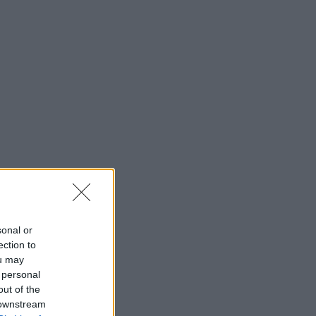
sonal or
ection to
ou may
 personal
out of the
 downstream