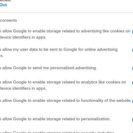
Out
ami. Wiele osób wciąż preferuje własny
 możliwie najmniejszy kontakt z obcymi
consents
zybkość przejazdu - często w wiele
y się samochodem.
o allow Google to enable storage related to advertising like cookies on
evice identifiers in apps.
półprzewodników także ma tutaj wpływ
o allow my user data to be sent to Google for online advertising
s.
ki? Otóż z autopsji wiem, że niektórzy
nacznie dłużej, niż pierwotnie
to allow Google to send me personalized advertising.
sieli rozstać się z poprzednim
ajmie), a kolejne auto trafi w ich ręce
o allow Google to enable storage related to analytics like cookies on
iedy - tak naprawdę nikt nie wie.
evice identifiers in apps.
o allow Google to enable storage related to functionality of the website
st jednak dość drogi, dlatego sporo
ch moich znajomych) zdecydowało się
o allow Google to enable storage related to personalization.
 pozwoli im przeczekać do odbioru
iając jednocześnie dach nad głową i
o allow Google to enable storage related to security, including