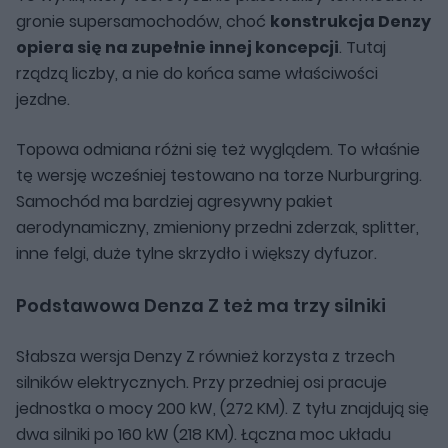
gronie supersamochodów, choć
konstrukcja Denzy
opiera się na zupełnie innej koncepcji
. Tutaj
rządzą liczby, a nie do końca same właściwości
jezdne.
Topowa odmiana różni się też wyglądem. To właśnie
tę wersję wcześniej testowano na torze Nurburgring.
Samochód ma bardziej agresywny pakiet
aerodynamiczny, zmieniony przedni zderzak, splitter,
inne felgi, duże tylne skrzydło i większy dyfuzor.
Podstawowa Denza Z też ma trzy silniki
Słabsza wersja Denzy Z również korzysta z trzech
silników elektrycznych. Przy przedniej osi pracuje
jednostka o mocy 200 kW, (272 KM). Z tyłu znajdują się
dwa silniki po 160 kW (218 KM). Łączna moc układu