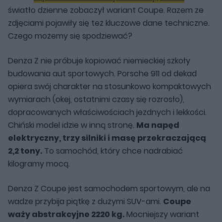
światło dzienne zobaczył wariant Coupe. Razem ze
zdjęciami pojawiły się też kluczowe dane techniczne.
Czego możemy się spodziewać?
Denza Z nie próbuje kopiować niemieckiej szkoły
budowania aut sportowych. Porsche 911 od dekad
opiera swój charakter na stosunkowo kompaktowych
wymiarach (okej, ostatnimi czasy się rozrosło),
dopracowanych właściwościach jezdnych i lekkości.
Chiński model idzie w inną stronę.
Ma napęd
elektryczny, trzy silniki i masę przekraczającą
2,2 tony.
To samochód, który chce nadrabiać
kilogramy mocą.
Denza Z Coupe jest samochodem sportowym, ale na
wadze przybija piątkę z dużymi SUV-ami.
Coupe
waży abstrakcyjne 2220 kg.
Mocniejszy wariant