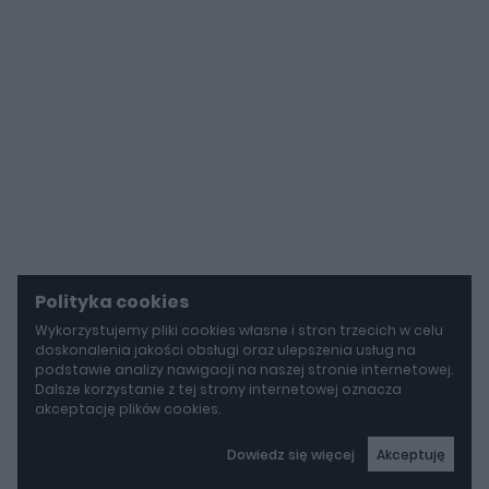
Polityka cookies
Wykorzystujemy pliki cookies własne i stron trzecich w celu
doskonalenia jakości obsługi oraz ulepszenia usług na
podstawie analizy nawigacji na naszej stronie internetowej.
Dalsze korzystanie z tej strony internetowej oznacza
akceptację plików cookies.
Dowiedz się więcej
Akceptuję
autoGALERIA
Tak naprawdę tak miało wyglądać Lamborghini Diablo. Cizeta V16T narodziła się z urażonej dumy