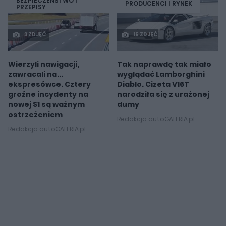
BEZPIECZEŃSTWO I
PRODUCENCI I RYNEK
PRZEPISY
3 ZDJĘĆ
15 ZDJĘĆ
Wierzyli nawigacji,
Tak naprawdę tak miało
zawracali na...
wyglądać Lamborghini
ekspresówce. Cztery
Diablo. Cizeta V16T
groźne incydenty na
narodziła się z urażonej
nowej S1 są ważnym
dumy
ostrzeżeniem
Redakcja autoGALERIA.pl
Redakcja autoGALERIA.pl