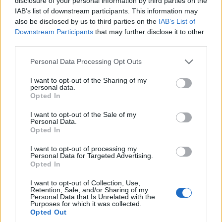
disclosure of your personal information by third parties on the
IAB’s list of downstream participants. This information may
also be disclosed by us to third parties on the
IAB’s List of
Downstream Participants
that may further disclose it to other
third parties.
Please note that this website/app uses one or more Google
Personal Data Processing Opt Outs
services and may gather and store information including but
not limited to your visit or usage behaviour. You may click to
I want to opt-out of the Sharing of my
personal data.
grant or deny consent to Google and its third-party tags to
Opted In
use your data for below specified purposes in below Google
consent section.
I want to opt-out of the Sale of my
Personal Data.
Opted In
I want to opt-out of processing my
Personal Data for Targeted Advertising.
Opted In
I want to opt-out of Collection, Use,
Retention, Sale, and/or Sharing of my
Personal Data that Is Unrelated with the
Purposes for which it was collected.
Opted Out