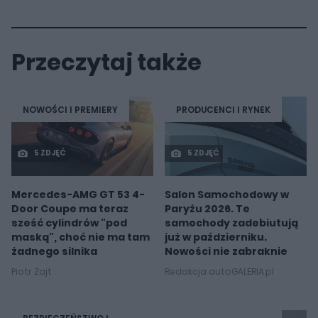
Przeczytaj także
NOWOŚCI I PREMIERY
PRODUCENCI I RYNEK
5 ZDJĘĆ
5 ZDJĘĆ
Mercedes-AMG GT 53 4-
Salon Samochodowy w
Door Coupe ma teraz
Paryżu 2026. Te
sześć cylindrów "pod
samochody zadebiutują
maską", choć nie ma tam
już w październiku.
żadnego silnika
Nowości nie zabraknie
Piotr Zajt
Redakcja autoGALERIA.pl