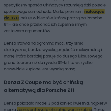
specyficzny sposób Chińczycy rozumieją dziś pojęcie
sportowego samochodu. Marka premium,
należąca
do BYD
, celuje w klientów, którzy patrzą na Porsche
911 - ale chce przekonać ich zupełnie innym
zestawem argumentów.
Denza stawia na ogromną moc, trzy silniki
elektryczne, bardzo wysoką prędkość maksymalną i
masę, która bardziej pasuje do dużego luksusowego
grand tourera niż do rywala 911-ki. I to wszystko
oczywiście kupione jest wysoką masą.
Denza Z Coupe ma być chińską
alternatywą dla Porsche 911
Denza pokazała model Z pod koniec kwietnia. Najpierw
marka
zaprezentowała oficjalnie wersję kabrio
. Teraz