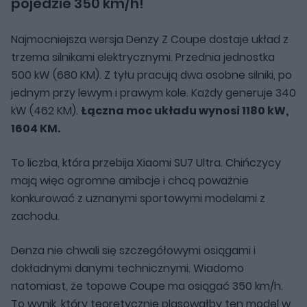
pojedzie 350 km/h!
Najmocniejsza wersja Denzy Z Coupe dostaje układ z
trzema silnikami elektrycznymi. Przednia jednostka
500 kW (680 KM). Z tyłu pracują dwa osobne silniki, po
jednym przy lewym i prawym kole. Każdy generuje 340
kW (462 KM).
Łączna moc układu wynosi 1180 kW,
1604 KM.
To liczba, która przebija Xiaomi SU7 Ultra. Chińczycy
mają więc ogromne amibcje i chcą poważnie
konkurować z uznanymi sportowymi modelami z
zachodu.
Denza nie chwali się szczegółowymi osiągami i
dokładnymi danymi technicznymi. Wiadomo
natomiast, że topowe Coupe ma osiągać 350 km/h.
To wynik, który teoretycznie plasowałby ten model w