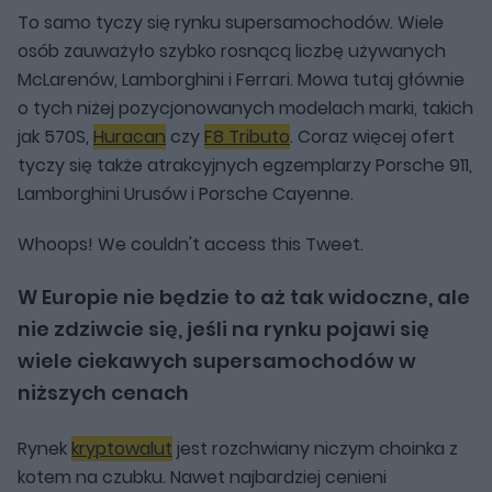
To samo tyczy się rynku supersamochodów. Wiele
osób zauważyło szybko rosnącą liczbę używanych
McLarenów, Lamborghini i Ferrari. Mowa tutaj głównie
o tych niżej pozycjonowanych modelach marki, takich
jak 570S,
Huracan
czy
F8 Tributo
. Coraz więcej ofert
tyczy się także atrakcyjnych egzemplarzy Porsche 911,
Lamborghini Urusów i Porsche Cayenne.
Whoops! We couldn't access this Tweet.
W Europie nie będzie to aż tak widoczne, ale
nie zdziwcie się, jeśli na rynku pojawi się
wiele ciekawych supersamochodów w
niższych cenach
Rynek
kryptowalut
jest rozchwiany niczym choinka z
kotem na czubku. Nawet najbardziej cenieni