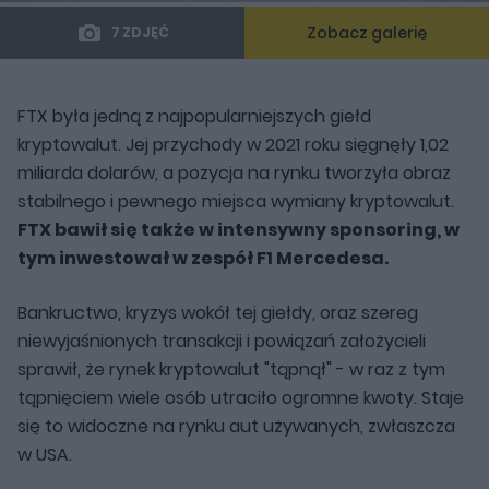
Zobacz galerię
7 ZDJĘĆ
FTX była jedną z najpopularniejszych giełd
kryptowalut. Jej przychody w 2021 roku sięgnęły 1,02
miliarda dolarów, a pozycja na rynku tworzyła obraz
stabilnego i pewnego miejsca wymiany kryptowalut.
FTX bawił się także w intensywny sponsoring, w
tym inwestował w zespół F1 Mercedesa.
Bankructwo, kryzys wokół tej giełdy, oraz szereg
niewyjaśnionych transakcji i powiązań założycieli
sprawił, że rynek kryptowalut "tąpnął" - w raz z tym
tąpnięciem wiele osób utraciło ogromne kwoty. Staje
się to widoczne na rynku aut używanych, zwłaszcza
w USA.