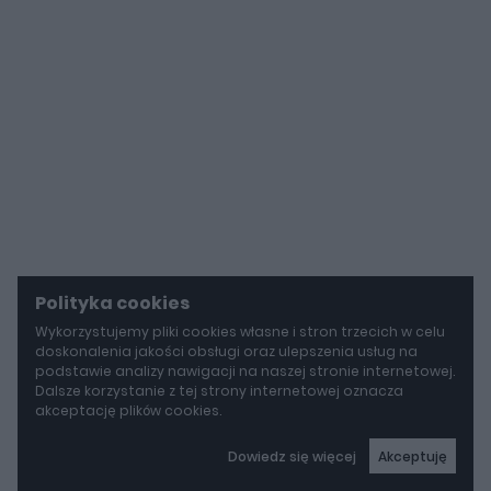
Polityka cookies
Wykorzystujemy pliki cookies własne i stron trzecich w celu
doskonalenia jakości obsługi oraz ulepszenia usług na
podstawie analizy nawigacji na naszej stronie internetowej.
Dalsze korzystanie z tej strony internetowej oznacza
akceptację plików cookies.
Dowiedz się więcej
Akceptuję
autoGALERIA
Tak naprawdę tak miało wyglądać Lamborghini Diablo. Cizeta V16T narodziła się z urażonej dumy