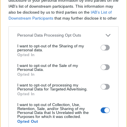
disclosure of your personal information by third parties on the
IAB’s list of downstream participants. This information may
also be disclosed by us to third parties on the
IAB’s List of
Downstream Participants
that may further disclose it to other
third parties.
Please note that this website/app uses one or more Google
Personal Data Processing Opt Outs
services and may gather and store information including but
not limited to your visit or usage behaviour. You may click to
I want to opt-out of the Sharing of my
personal data.
grant or deny consent to Google and its third-party tags to
Opted In
use your data for below specified purposes in below Google
consent section.
I want to opt-out of the Sale of my
Personal Data.
Opted In
I want to opt-out of processing my
Personal Data for Targeted Advertising.
Opted In
I want to opt-out of Collection, Use,
Retention, Sale, and/or Sharing of my
Personal Data that Is Unrelated with the
Purposes for which it was collected.
Opted Out