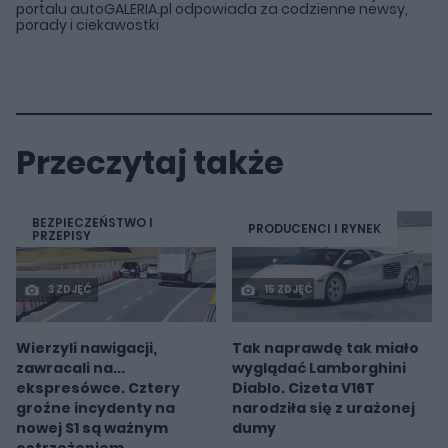
portalu autoGALERIA.pl odpowiada za codzienne newsy,
porady i ciekawostki
Przeczytaj także
BEZPIECZEŃSTWO I
PRODUCENCI I RYNEK
PRZEPISY
3 ZDJĘĆ
15 ZDJĘĆ
Wierzyli nawigacji,
Tak naprawdę tak miało
zawracali na...
wyglądać Lamborghini
ekspresówce. Cztery
Diablo. Cizeta V16T
groźne incydenty na
narodziła się z urażonej
nowej S1 są ważnym
dumy