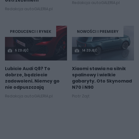
ostrzeżeniem
Redakcja autoGALERIA.pl
Redakcja autoGALERIA.pl
PRODUCENCI I RYNEK
NOWOŚCI I PREMIERY
5 ZDJĘĆ
14 ZDJĘĆ
Lubicie Audi Q8? To
Xiaomi stawia na silnik
dobrze, będziecie
spalinowy i wielkie
zadowoleni. Niemcy go
gabaryty. Oto Skynomad
nie odpuszczają
N70 i N90
Redakcja autoGALERIA.pl
Piotr Zajt