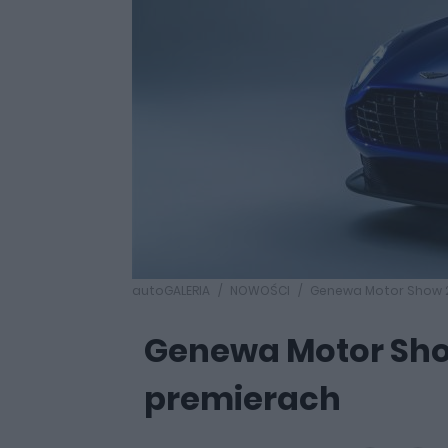
autoGALERIA
NOWOŚCI
Genewa Motor Show 2
Genewa Motor Sho
premierach