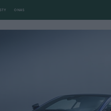
STY
O NAS