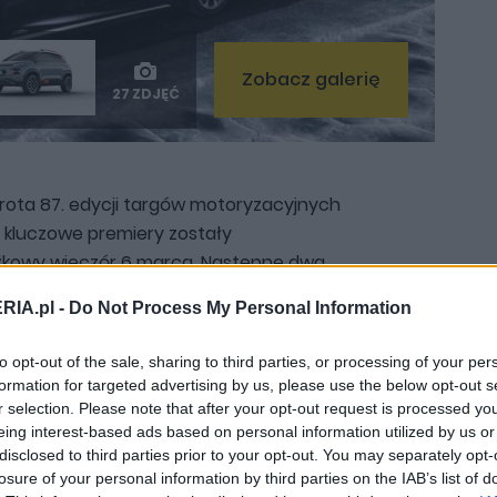
Zobacz galerię
27 ZDJĘĆ
wrota 87. edycji targów motoryzacyjnych
ze kluczowe premiery zostały
łkowy wieczór 6 marca. Następne dwa
ne dni prasowe, w które będą obfitować w
RIA.pl -
Do Not Process My Personal Information
 dziennikarzy. Dzięki obecności naszej
my relacjonować Wam na bieżąco
to opt-out of the sale, sharing to third parties, or processing of your per
li macie ochotę zobaczyć to na własne
formation for targeted advertising by us, please use the below opt-out s
 Szwajcarii w dniach 9-19 marca, kiedy
r selection. Please note that after your opt-out request is processed y
eing interest-based ads based on personal information utilized by us or
publiczności.
disclosed to third parties prior to your opt-out. You may separately opt-
losure of your personal information by third parties on the IAB’s list of