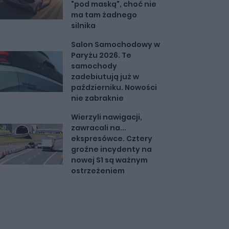
"pod maską", choć nie
ma tam żadnego
silnika
Salon Samochodowy w
Paryżu 2026. Te
samochody
zadebiutują już w
październiku. Nowości
nie zabraknie
Wierzyli nawigacji,
zawracali na...
ekspresówce. Cztery
groźne incydenty na
nowej S1 są ważnym
ostrzeżeniem