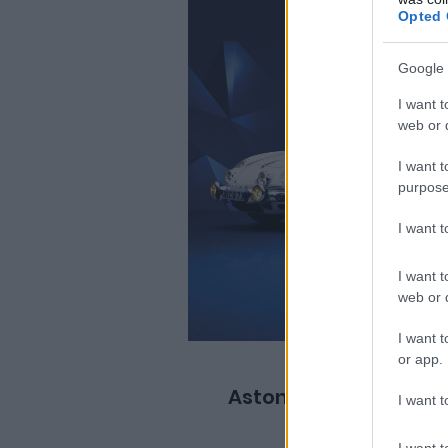
Opted 
Google 
I want t
web or d
I want t
purpose
I want 
I want t
web or d
I want t
or app.
Aston Martin
I want t
I want t