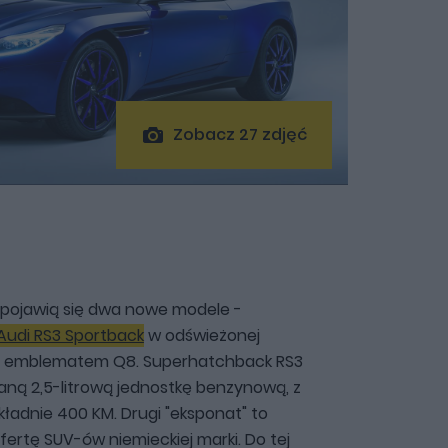
Zobacz 27 zdjęć
t pojawią się dwa nowe modele -
Audi RS3 Sportback
w odświeżonej
 z emblematem Q8. Superhatchback RS3
ną 2,5-litrową jednostkę benzynową, z
kładnie 400 KM. Drugi "eksponat" to
ertę SUV-ów niemieckiej marki. Do tej