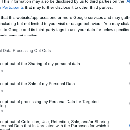
. This information may also be disclosed by us to third parties on the
IA
dla nas światowi gracze na rynku
Participants
that may further disclose it to other third parties.
żecie znaleźć przegląd
gorocznych targów genewskich. Będzie
 that this website/app uses one or more Google services and may gath
including but not limited to your visit or usage behaviour. You may click 
 to Google and its third-party tags to use your data for below specifi
ogle consent section.
l Data Processing Opt Outs
o opt-out of the Sharing of my personal data.
amochodowego motorsportu, powołując
In
odel A120 znamy już doskonale w formie
enewie ujrzymy wreszcie wersję
o opt-out of the Sale of my Personal Data.
e coupe z centralnie umieszczonym
In
Porsche Cayman i Alfie Romeo 4C.
to opt-out of processing my Personal Data for Targeted
ing.
In
o opt-out of Collection, Use, Retention, Sale, and/or Sharing
ersonal Data that Is Unrelated with the Purposes for which it
lected.