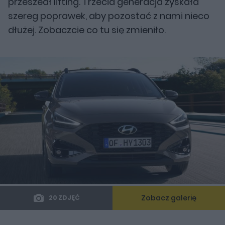
przeszedł lifting. Trzecia generacja zyskała
szereg poprawek, aby pozostać z nami nieco
dłużej. Zobaczcie co tu się zmieniło.
Zobacz galerię
20 ZDJĘĆ