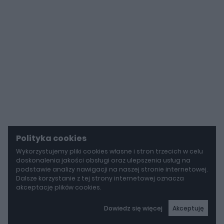
Polityka cookies
Wykorzystujemy pliki cookies własne i stron trzecich w celu
doskonalenia jakości obsługi oraz ulepszenia usług na
podstawie analizy nawigacji na naszej stronie internetowej.
Dalsze korzystanie z tej strony internetowej oznacza
akceptację plików cookies.
Dowiedz się więcej
Akceptuję
autoGALERIA
Tak naprawdę tak miało wyglądać Lamborghini Diablo. Cizeta V16T narodziła się z urażonej dumy