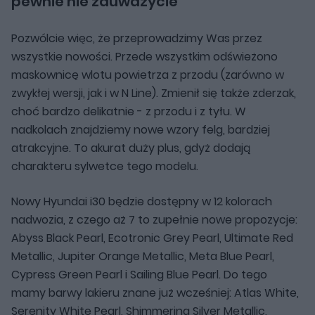
pewnie nie zauważycie
Pozwólcie więc, że przeprowadzimy Was przez
wszystkie nowości. Przede wszystkim odświeżono
maskownicę wlotu powietrza z przodu (zarówno w
zwykłej wersji, jak i w N Line). Zmienił się także zderzak,
choć bardzo delikatnie - z przodu i z tyłu. W
nadkolach znajdziemy nowe wzory felg, bardziej
atrakcyjne. To akurat duży plus, gdyż dodają
charakteru sylwetce tego modelu.
Nowy Hyundai i30 będzie dostępny w 12 kolorach
nadwozia, z czego aż 7 to zupełnie nowe propozycje:
Abyss Black Pearl, Ecotronic Grey Pearl, Ultimate Red
Metallic, Jupiter Orange Metallic, Meta Blue Pearl,
Cypress Green Pearl i Sailing Blue Pearl. Do tego
mamy barwy lakieru znane już wcześniej: Atlas White,
Serenity White Pearl, Shimmering Silver Metallic,