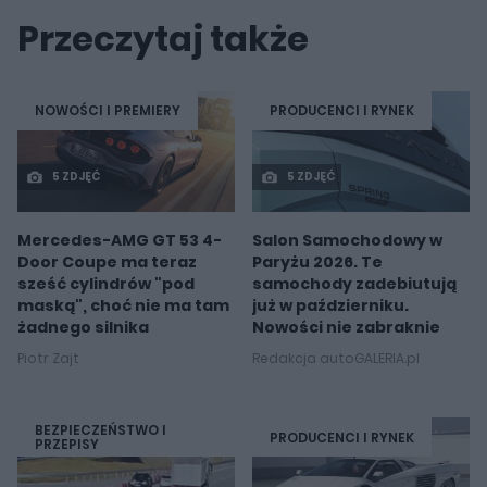
Przeczytaj także
NOWOŚCI I PREMIERY
PRODUCENCI I RYNEK
5 ZDJĘĆ
5 ZDJĘĆ
Mercedes-AMG GT 53 4-
Salon Samochodowy w
Door Coupe ma teraz
Paryżu 2026. Te
sześć cylindrów "pod
samochody zadebiutują
maską", choć nie ma tam
już w październiku.
żadnego silnika
Nowości nie zabraknie
Piotr Zajt
Redakcja autoGALERIA.pl
BEZPIECZEŃSTWO I
PRODUCENCI I RYNEK
PRZEPISY