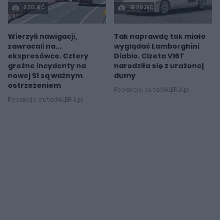
3 ZDJĘĆ
15 ZDJĘĆ
Wierzyli nawigacji,
Tak naprawdę tak miało
zawracali na...
wyglądać Lamborghini
ekspresówce. Cztery
Diablo. Cizeta V16T
groźne incydenty na
narodziła się z urażonej
nowej S1 są ważnym
dumy
ostrzeżeniem
Redakcja autoGALERIA.pl
Redakcja autoGALERIA.pl