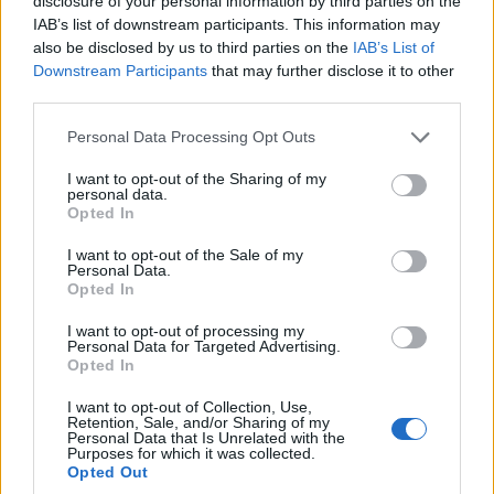
disclosure of your personal information by third parties on the
IAB’s list of downstream participants. This information may
also be disclosed by us to third parties on the
IAB’s List of
Downstream Participants
that may further disclose it to other
third parties.
Please note that this website/app uses one or more Google
Personal Data Processing Opt Outs
services and may gather and store information including but
not limited to your visit or usage behaviour. You may click to
I want to opt-out of the Sharing of my
personal data.
grant or deny consent to Google and its third-party tags to
Opted In
use your data for below specified purposes in below Google
consent section.
I want to opt-out of the Sale of my
Personal Data.
Opted In
I want to opt-out of processing my
Personal Data for Targeted Advertising.
Opted In
I want to opt-out of Collection, Use,
Retention, Sale, and/or Sharing of my
Personal Data that Is Unrelated with the
Purposes for which it was collected.
Opted Out