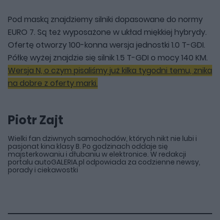
Pod maską znajdziemy silniki dopasowane do normy
EURO 7. Są też wyposażone w układ miękkiej hybrydy.
Ofertę otworzy 100-konna wersja jednostki 1.0 T-GDI.
Półkę wyżej znajdzie się silnik 1.5 T-GDI o mocy 140 KM.
Wersja N, o czym pisaliśmy już kilka tygodni temu, znika
na dobre z oferty marki.
Piotr Zajt
Wielki fan dziwnych samochodów, których nikt nie lubi i
pasjonat kina klasy B. Po godzinach oddaje się
majsterkowaniu i dłubaniu w elektronice. W redakcji
portalu autoGALERIA.pl odpowiada za codzienne newsy,
porady i ciekawostki