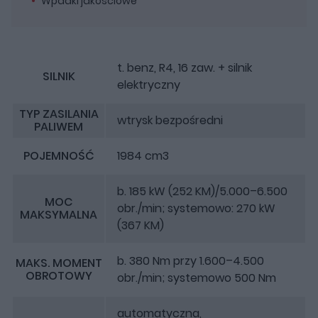
Wpadki jakościowe
t. benz, R4, 16 zaw. + silnik
SILNIK
elektryczny
TYP ZASILANIA
wtrysk bezpośredni
PALIWEM
POJEMNOŚĆ
1984 cm3
b. 185 kW (252 KM)/5.000–6.500
MOC
obr./min; systemowo: 270 kW
MAKSYMALNA
(367 KM)
b. 380 Nm przy 1.600–4.500
MAKS. MOMENT
OBROTOWY
obr./min; systemowo 500 Nm
automatyczna,