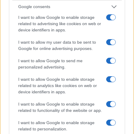
bardzo sprawnie, wybierając nierówności. Nawet
Google consents
mimo 20-calowych felg i układu, który musi być nieco
usztywniony ze względu na masę hybrydy. Świetna
I want to allow Google to enable storage
related to advertising like cookies on web or
jest tu robota opcjonalnego układu
device identifiers in apps.
pneumatycznego, bo go... nie czuć. Adaptacyjne
zawieszenie zapewnia komfort, ale nie buja, nie jest za
I want to allow my user data to be sent to
miękkie, ani przesadnie usztywnione.
Google for online advertising purposes.
I want to allow Google to send me
Układ kierowniczy również jest całkiem
personalized advertising.
przyzwoity. Pracuje dość lekko, ale pewnie
I want to allow Google to enable storage
related to analytics like cookies on web or
Audi A6 e-Hybrid nie jest pod tym względem
device identifiers in apps.
rewolucyjne, ale jest po prostu bardzo porządnie
zrobione i dopracowane w tych aspektach, które są
I want to allow Google to enable storage
related to functionality of the website or app.
ważne dla klientów aut segmentu E.
I want to allow Google to enable storage
related to personalization.