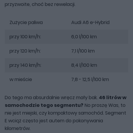
przyzwoite, choć bez rewelacji.
Zużycie paliwa
Audi A6 e-Hybrid
przy 100 km/h:
6,0 l/100 km
przy 120 km/h:
7,1 l/100 km
przy 140 km/h:
8,4 l/100 km
w mieście
7,8 - 12,5 l/100 km
Do tego ma absurdalnie wręcz mały bak.
46 litrów w
samochodzie tego segmentu?
No proszę Was, to
nie jest miejski, czy kompaktowy samochód. Segment
E wciąż często jest autem do pokonywania
kilometrów.