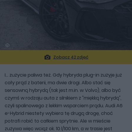
Zobacz 42 zdjęć
I... zużycie paliwa też. Gdy hybryda plug-in zużyje już
cały prąd z baterii, ma dwie drogi. Albo stać się
sensowną hybrydą (tak jest m.in. w Volvo), albo być
czymś w rodzaju auta z silnikiem z "miękką hybrydą",
czyli spalinowego z lekkim wsparciem prądu. Audi A6
e-Hybrid niestety wybiera tę drugą drogę, choć
potrafi robić to całkiem sprytnie. Ale w mieście
zużywa więc wciąż ok. 10 l/100 km, a w trasie jest