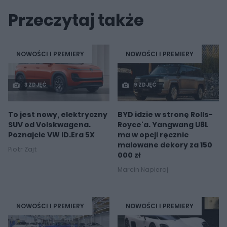
Przeczytaj także
NOWOŚCI I PREMIERY
NOWOŚCI I PREMIERY
3 ZDJĘĆ
9 ZDJĘĆ
To jest nowy, elektryczny
BYD idzie w stronę Rolls-
SUV od Volskwagena.
Royce'a. Yangwang U8L
Poznajcie VW ID.Era 5X
ma w opcji ręcznie
malowane dekory za 150
Piotr Zajt
000 zł
Marcin Napieraj
NOWOŚCI I PREMIERY
NOWOŚCI I PREMIERY