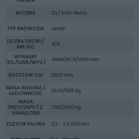
PALIWA
BATERIA
20,7 kWh Netto
TYP NADWOZIA
sedan
LICZBA DRZWI /
4/5
MIEJSC
WYMIARY
4999/1875/1450 mm
(DŁ./SZER./WYS.)
ROZSTAW OSI
2923 mm
MASA WŁASNA /
2240/535 kg
ŁADOWNOŚĆ
MASA
PRZYCZEPY / Z
750/2000 kg
HAMULCEM
ZUŻYCIE PALIWA
2,2 - 7,5 l/100 km