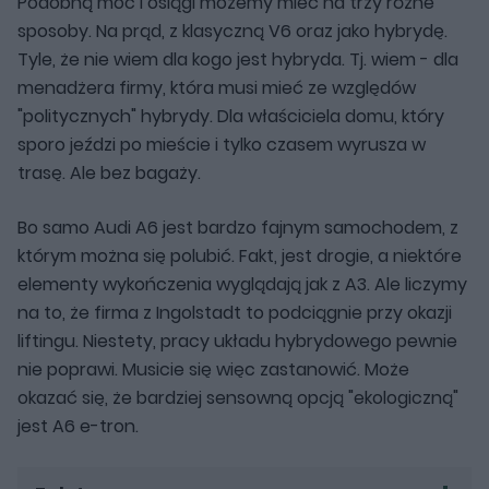
Podobną moc i osiągi możemy mieć na trzy różne
sposoby. Na prąd, z klasyczną V6 oraz jako hybrydę.
Tyle, że nie wiem dla kogo jest hybryda. Tj. wiem - dla
menadżera firmy, która musi mieć ze względów
"politycznych" hybrydy. Dla właściciela domu, który
sporo jeździ po mieście i tylko czasem wyrusza w
trasę. Ale bez bagaży.
Bo samo Audi A6 jest bardzo fajnym samochodem, z
którym można się polubić. Fakt, jest drogie, a niektóre
elementy wykończenia wyglądają jak z A3. Ale liczymy
na to, że firma z Ingolstadt to podciągnie przy okazji
liftingu. Niestety, pracy układu hybrydowego pewnie
nie poprawi. Musicie się więc zastanowić. Może
okazać się, że bardziej sensowną opcją "ekologiczną"
jest A6 e-tron.