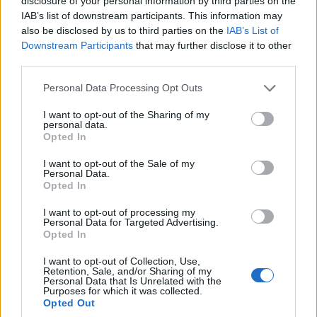
disclosure of your personal information by third parties on the
np. dłużej poruszać się w trybie elektrycznym.
IAB’s list of downstream participants. This information may
also be disclosed by us to third parties on the
IAB’s List of
Audi A6 2025 - solidnie zrobiony
Downstream Participants
that may further disclose it to other
third parties.
samochód
Please note that this website/app uses one or more Google
Personal Data Processing Opt Outs
services and may gather and store information including but
Dobrze, że choć dynamika jest w porządku. Choć też
not limited to your visit or usage behaviour. You may click to
I want to opt-out of the Sharing of my
spodziewałem się szybszej reakcji na gaz, dzięki
personal data.
grant or deny consent to Google and its third-party tags to
Opted In
wsparciu jednostki elektrycznej. Ale jest nieźle. A6
use your data for below specified purposes in below Google
jeździ się przyjemnie i bardzo cicho.
consent section.
I want to opt-out of the Sale of my
Personal Data.
Opted In
Niemcy wygłuszyli porządnie swój samochód,
tak jak przystało na segment E. Sprawdza się świetnie
I want to opt-out of processing my
Personal Data for Targeted Advertising.
w trasie i to nawet przy wyższych prędkościach.
Opted In
I want to opt-out of Collection, Use,
Do tego jest bardzo stabilne i całkiem przyjemnie się
Retention, Sale, and/or Sharing of my
Personal Data that Is Unrelated with the
prowadzi. Komfort jazdy jest również na bardzo
Purposes for which it was collected.
wysokim poziomie. Zawieszenie pracuje dość cicho i
Opted Out