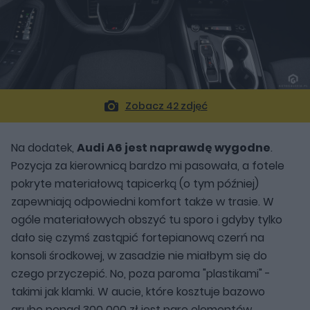
Zobacz 42 zdjęć
Na dodatek,
Audi A6 jest naprawdę wygodne
.
Pozycja za kierownicą bardzo mi pasowała, a fotele
pokryte materiałową tapicerką (o tym później)
zapewniają odpowiedni komfort także w trasie. W
ogóle materiałowych obszyć tu sporo i gdyby tylko
dało się czymś zastąpić fortepianową czerń na
konsoli środkowej, w zasadzie nie miałbym się do
czego przyczepić. No, poza paroma "plastikami" -
takimi jak klamki. W aucie, które kosztuje bazowo
grubo ponad 300 000 zł jest parę elementów