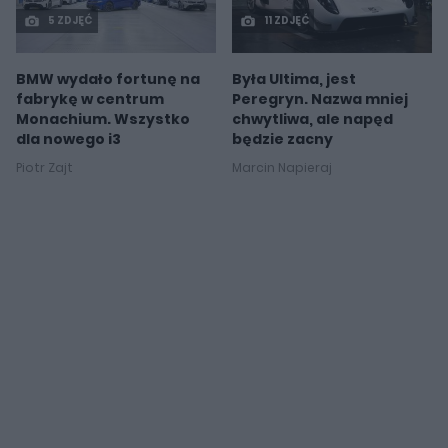
5 ZDJĘĆ
11 ZDJĘĆ
BMW wydało fortunę na
Była Ultima, jest
fabrykę w centrum
Peregryn. Nazwa mniej
Monachium. Wszystko
chwytliwa, ale napęd
dla nowego i3
będzie zacny
Piotr Zajt
Marcin Napieraj