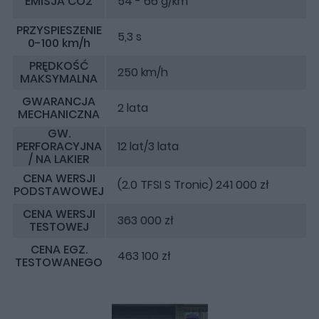
EMISJA CO2
54 - 66 g/km
PRZYSPIESZENIE
5,3 s
0-100 km/h
PRĘDKOŚĆ
250 km/h
MAKSYMALNA
GWARANCJA
2 lata
MECHANICZNA
GW.
PERFORACYJNA
12 lat/3 lata
/ NA LAKIER
CENA WERSJI
(2.0 TFSI S Tronic) 241 000 zł
PODSTAWOWEJ
CENA WERSJI
363 000 zł
TESTOWEJ
CENA EGZ.
463 100 zł
TESTOWANEGO