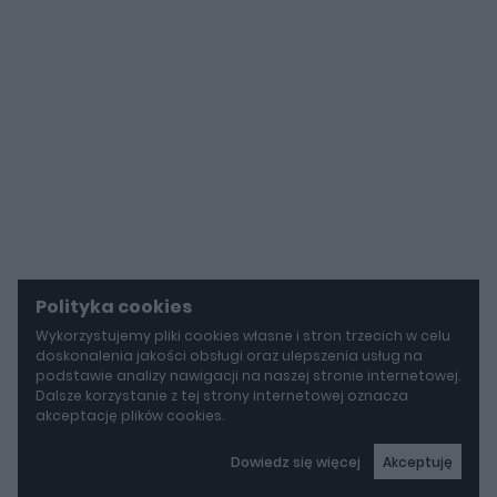
Polityka cookies
Wykorzystujemy pliki cookies własne i stron trzecich w celu
doskonalenia jakości obsługi oraz ulepszenia usług na
podstawie analizy nawigacji na naszej stronie internetowej.
Dalsze korzystanie z tej strony internetowej oznacza
akceptację plików cookies.
Dowiedz się więcej
Akceptuję
autoGALERIA
Mazda wyciąga z grobu CX-3. Nowa generacja już jeździ po drogach