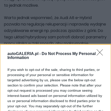
to jednak możliwe.
Warto jednak wspomnieć, że Audi A6 e-Hybrid
pozwala na regulację rekuperacji i naprawdę wydajne
odzyskiwanie energii np. podczas zjazdów z górki. Do
tego układ hybrydowy sam potrafi dobrać parametry
pracy silnika w taki sposób, aby maksymalnie
wykorzystać napęd elektryczny.
autoGALERIA.pl -
Do Not Process My Personal
Information
Warunek? Musicie zrezygnować z wygody Apple
CarPlay, czy Android Auto i skorzystać z wbudowanej
If you wish to opt-out of the sale, sharing to third parties, or
nawigacji Audi. Wtedy systemy się "spinają" i możecie
processing of your personal or sensitive information for
targeted advertising by us, please use the below opt-out
cieszyć się czymś, co można nazwać hybrydą
section to confirm your selection. Please note that after your
predykcyjną. To powinno powiększyć zasięg w trasie.
opt-out request is processed you may continue seeing
interest-based ads based on personal information utilized by
Możecie też ustawić sobie poziom naładowania
us or personal information disclosed to third parties prior to
your opt-out. You may separately opt-out of the further
baterii na koniec trasy. Aby dojeżdżając do celu móc