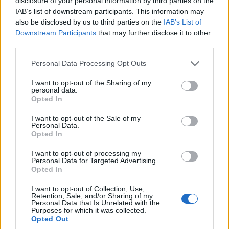
disclosure of your personal information by third parties on the
IAB’s list of downstream participants. This information may
also be disclosed by us to third parties on the
IAB’s List of
Downstream Participants
that may further disclose it to other
third parties.
Please note that this website/app uses one or more Google
Personal Data Processing Opt Outs
services and may gather and store information including but
not limited to your visit or usage behaviour. You may click to
I want to opt-out of the Sharing of my
personal data.
grant or deny consent to Google and its third-party tags to
Opted In
use your data for below specified purposes in below Google
consent section.
I want to opt-out of the Sale of my
Personal Data.
Opted In
I want to opt-out of processing my
Personal Data for Targeted Advertising.
Opted In
I want to opt-out of Collection, Use,
Retention, Sale, and/or Sharing of my
Personal Data that Is Unrelated with the
Purposes for which it was collected.
Opted Out