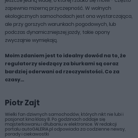
jeszcze jedną wadę, o której rzadko się mówi - często
zapewnia mizerną przyczepność. W wolnych
ekologicznych samochodach jest ona wystarczająca,
ale przy gorszych warunkach pogodowych, lub
podczas dynamiczniejszej jazdy, takie opony
zwyczajnie wymiękają.
Moim zdaniem jest to idealny dowód na to, że
regulatorzy siedzący za biurkami są coraz
bardziej oderwani od rzeczywistości. Co za
czasy...
Piotr Zajt
Wielki fan dziwnych samochodów, których nikt nie lubi i
pasjonat kina klasy B. Po godzinach oddaje się
majsterkowaniu i dłubaniu w elektronice. W redakcji
portalu autoGALERIA.pl odpowiada za codzienne newsy,
porady i ciekawostki