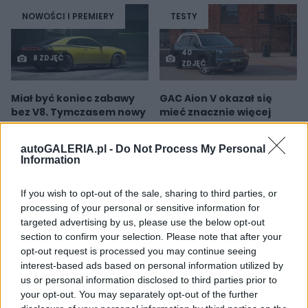
NOWOŚCI I PREMIERY
TESTY
40
8 ZDJĘĆ
ZDJĘĆ
Miał być koniec zabawy
GAC Aion V okazał się
bez V8. Tymczasem nowy
mieć znacznie więcej
Dodge Charger
zalet, niż się po nim
zawstydza starego
spodziewałem. Test
autoGALERIA.pl -
Do Not Process My Personal
Hellcata. A ma sześć
samochodu
Information
garów
Marcin Napieraj
Piotr Zajt
If you wish to opt-out of the sale, sharing to third parties, or
processing of your personal or sensitive information for
targeted advertising by us, please use the below opt-out
section to confirm your selection. Please note that after your
opt-out request is processed you may continue seeing
interest-based ads based on personal information utilized by
us or personal information disclosed to third parties prior to
your opt-out. You may separately opt-out of the further