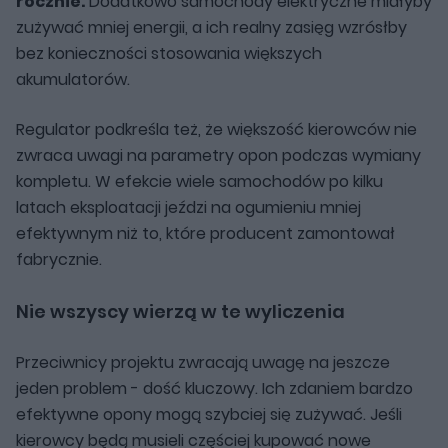
rocznie.
Dodatkowo samochody elektryczne miałyby
zużywać mniej energii, a ich realny zasięg wzrósłby
bez konieczności stosowania większych
akumulatorów.
Regulator podkreśla też, że większość kierowców nie
zwraca uwagi na parametry opon podczas wymiany
kompletu. W efekcie wiele samochodów po kilku
latach eksploatacji jeździ na ogumieniu mniej
efektywnym niż to, które producent zamontował
fabrycznie.
Nie wszyscy wierzą w te wyliczenia
Przeciwnicy projektu zwracają uwagę na jeszcze
jeden problem - dość kluczowy. Ich zdaniem bardzo
efektywne opony mogą szybciej się zużywać. Jeśli
kierowcy będą musieli częściej kupować nowe