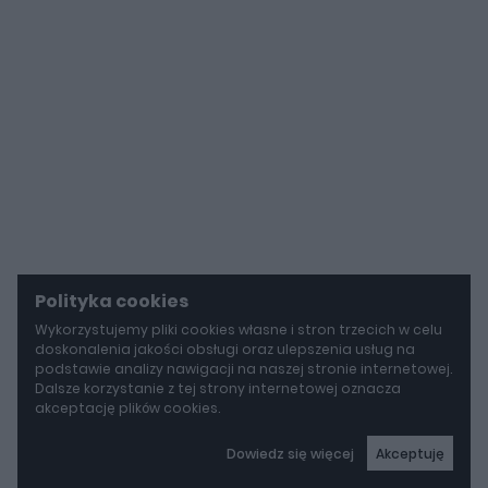
Polityka cookies
Wykorzystujemy pliki cookies własne i stron trzecich w celu
doskonalenia jakości obsługi oraz ulepszenia usług na
podstawie analizy nawigacji na naszej stronie internetowej.
Dalsze korzystanie z tej strony internetowej oznacza
akceptację plików cookies.
Dowiedz się więcej
Akceptuję
autoGALERIA
Mazda wyciąga z grobu CX-3. Nowa generacja już jeździ po drogach