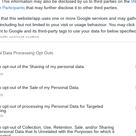
. This information may also be disclosed by us to third parties on the
IA
kać niezwykle realistyczny efekt.
Participants
that may further disclose it to other third parties.
 that this website/app uses one or more Google services and may gath
including but not limited to your visit or usage behaviour. You may click 
 to Google and its third-party tags to use your data for below specifi
ogle consent section.
l Data Processing Opt Outs
o opt-out of the Sharing of my personal data.
In
o opt-out of the Sale of my Personal Data.
Zobacz 13 zdjęć
In
to opt-out of processing my Personal Data for Targeted
ing.
In
ley. To oczywiście nie jest
o opt-out of Collection, Use, Retention, Sale, and/or Sharing
ersonal Data that Is Unrelated with the Purposes for which it
lected.