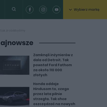
Wybierz markę
 tak zrobilibyśmy
ajnowsze
Zamknęli inżynierów z
dala od Detroit. Tak
powstał Ford Fathom
za około 110 000
złotych
Honda oddaje
Hindusom to, czego
przez lata pilnie
strzegła. Tak chce
oszczędzać na nowych