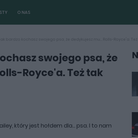
STY
O NAS
tak bardzo kochasz swojego psa, że dedykujesz mu... Rolls-Royce'a. Też
N
kochasz swojego psa, że
olls-Royce'a. Też tak
ey, który jest hołdem dla... psa. I to nam