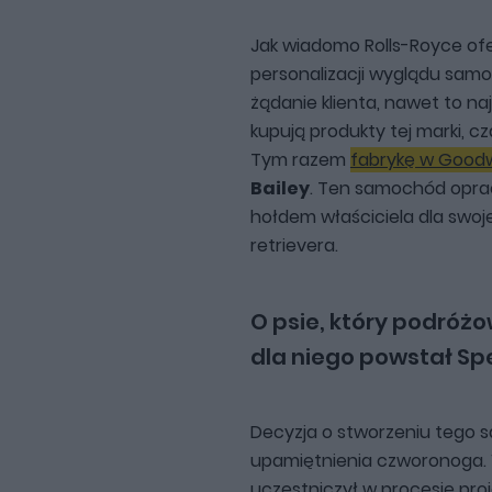
Jak wiadomo Rolls-Royce ofe
personalizacji wyglądu sam
żądanie klienta, nawet to na
kupują produkty tej marki, 
Tym razem
fabrykę w Goo
Bailey
. Ten samochód opraco
hołdem właściciela dla swoj
retrievera.
O psie, który podróżo
dla niego powstał Sp
Decyzja o stworzeniu tego 
upamiętnienia czworonoga. 
uczestniczył w procesie pro