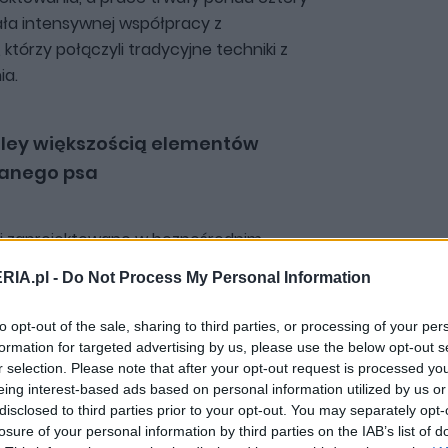
ała intensywnej współpracy z
 którzy połączyli tradycyjne techniki z
ia.
iley większością elementów
anego psa
ji zaprojektowano w bezpośrednim
e pokryto specjalnym, opalizującym
RIA.pl -
Do Not Process My Personal Information
cji, którego odcień inspirowany był
y tylnymi siedzeniami umieszczono
to opt-out of the sale, sharing to third parties, or processing of your per
a, wykonany metodą intarsji.
formation for targeted advertising by us, please use the below opt-out s
r selection. Please note that after your opt-out request is processed y
eing interest-based ads based on personal information utilized by us or
onad 180 fragmentów naturalnego
disclosed to third parties prior to your opt-out. You may separately opt-
losure of your personal information by third parties on the IAB’s list of
 bez zastosowania sztucznych