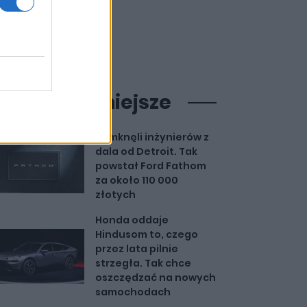
ajpopularniejsze
Zamknęli inżynierów z
dala od Detroit. Tak
powstał Ford Fathom
za około 110 000
złotych
Honda oddaje
Hindusom to, czego
przez lata pilnie
strzegła. Tak chce
oszczędzać na nowych
samochodach