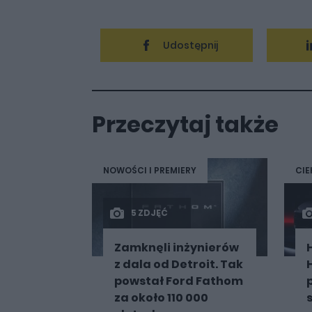
Udostępnij
Przeczytaj także
NOWOŚCI I PREMIERY
CIE
5 ZDJĘĆ
Zamknęli inżynierów
z dala od Detroit. Tak
powstał Ford Fathom
za około 110 000