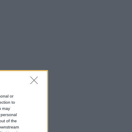
sonal or
ection to
ou may
 personal
out of the
 downstream