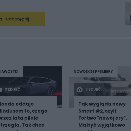
Udostępnij
KAWOSTKI
NOWOŚCI I PREMIERY
3 ZDJĘĆ
5 ZDJĘĆ
Honda oddaje
Tak wygląda nowy
Hindusom to, czego
Smart #2, czyli
przez lata pilnie
Fortwo "nowej ery".
strzegła. Tak chce
Ma być wyjątkowo