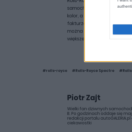
Rolls-Royce może opracować
authenti
samochodu, może zabarwić 
kolor, a także jest w stani
fakturze i odcieniu.
Cena oc
można spodziewać się, że w
większego znaczenia.
#rolls-royce
#Rolls-Royce Spectre
#Rolls
Piotr Zajt
Wielki fan dziwnych samochodów,
B. Po godzinach oddaje się maj
redakcji portalu autoGALERIA.p
ciekawostki