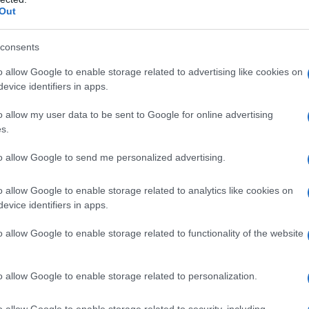
Out
etne materiały oraz starannie dobrana
consents
ele wykonano głównie z orzecha Royal
o allow Google to enable storage related to advertising like cookies on
 ze skóry wykończono kolorami
evice identifiers in apps.
 Spice i Casden Tan. Całość harmonizuje
o allow my user data to be sent to Google for online advertising
elegancki klimat.
s.
to allow Google to send me personalized advertising.
ym akcentem stał się odcisk łapy
óżowym złotem wzdłuż linii coachline na
o allow Google to enable storage related to analytics like cookies on
że jako intarsję na desce rozdzielczej po
evice identifiers in apps.
o allow Google to enable storage related to functionality of the website
wszystko, na co macie ochotę
o allow Google to enable storage related to personalization.
o allow Google to enable storage related to security, including