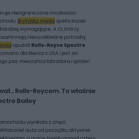
ruje nieograniczone możliwości
ochodu.
Brytyjska marka
spełni każde
jbardziej wymagające. A Ci, którzy
czasami mają nieoczekiwane potrzeby.
dwood
opuścił
Rolls-Royce Spectre
wano dla klienta z USA i jest on
ego psa, mieszańca labradora i golden
wał... Rolls-Roycem. To właśnie
ectre Bailey
samochodu wynikała z chęci
Właściciel auta od początku aktywnie
jektowania, a prace trwały ponad cztery