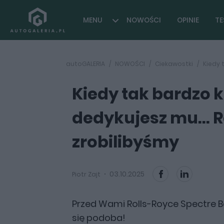
MENU
NOWOŚCI
OPINIE
TE
autoGALERIA
NOWOŚCI
Ciekawostki
Kiedy 
Kiedy tak bardzo 
dedykujesz mu... R
zrobilibyśmy
03.10.2025
Piotr Zajt
Przed Wami Rolls-Royce Spectre Bail
się podoba!