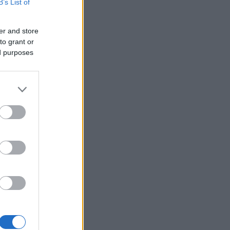
B’s List of
er and store
to grant or
ed purposes