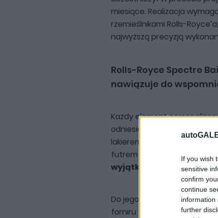
miesiące. Realizacja wymag
rzemieślnikami Rolls-Royce’a,
najwyższą precyzją wykonan
Rolls-Royce Spectre Ba
nawiązuje do wspomni
Każdy element personalizac
odniesieniu do psa. Nadwozi
autoGALE
lakierem w dwukolorowej tona
futrem zwierzęcia.
Pomiędz
If you wish 
wyjątkowy portret Bailey
sensitive in
confirm you
continue se
Do jego stworzenia użyto p
information 
further disc
forniru w wielu odcieniach,