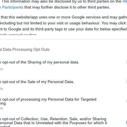
. This information may also be disclosed by us to third parties on the
IA
ra będzie dostępny w trzech
Participants
that may further disclose it to other third parties.
ch:
Evanescent, Reverie i Blossom
.
 that this website/app uses one or more Google services and may gath
żna dopasować do własnych potrzeb i
including but not limited to your visit or usage behaviour. You may click 
 to Google and its third-party tags to use your data for below specifi
ogle consent section.
l Data Processing Opt Outs
o opt-out of the Sharing of my personal data.
In
o opt-out of the Sale of my Personal Data.
In
to opt-out of processing my Personal Data for Targeted
ing.
In
Zobacz 24 zdjęć
o opt-out of Collection, Use, Retention, Sale, and/or Sharing
ersonal Data that Is Unrelated with the Purposes for which it
lected.