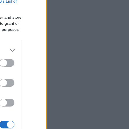
B’s List of
er and store
to grant or
ed purposes