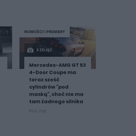
NOWOŚCI I PREMIERY
5 ZDJĘĆ
Mercedes-AMG GT 53
4-Door Coupe ma
teraz sześć
cylindrów "pod
maską", choć nie ma
tam żadnego silnika
Piotr Zajt