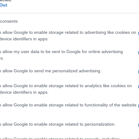
Out
ówimy wyłącznie o napędzie
b twierdziło, że będzie to koniec
consents
to w praktyce klienci pokochali ten
o allow Google to enable storage related to advertising like cookies on
czym wspomniany kwiat wiśni, a fabryka
evice identifiers in apps.
jwyższych obrotach.
o allow my user data to be sent to Google for online advertising
s.
 elektrycznego modelu Spectre?
to allow Google to send me personalized advertising.
o allow Google to enable storage related to analytics like cookies on
nie musi mieć V12 pod maską, aby
evice identifiers in apps.
t często wybierany jako samochód do
tryczny daje ciszę i komfort, a także
o allow Google to enable storage related to functionality of the website
szu własnego domu. To umożliwia
 paliw i tym samym brak konieczności
o allow Google to enable storage related to personalization.
ntów marki czasami jest to najwyższa
N
o allow Google to enable storage related to security, including