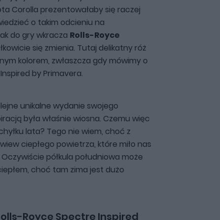
 Corolla prezentowałaby się raczej
iedzieć o takim odcieniu na
nak do gry wkracza
Rolls-Royce
kowicie się zmienia. Tutaj delikatny róż
anym kolorem, zwłaszcza gdy mówimy o
i Inspired by Primavera.
olejne unikalne wydanie swojego
spiracją była właśnie wiosna. Czemu więc
chyłku lata? Tego nie wiem, choć z
wiew ciepłego powietrza, które miło nas
 Oczywiście półkula południowa może
iepłem, choć tam zima jest dużo
olls-Royce Spectre Inspired