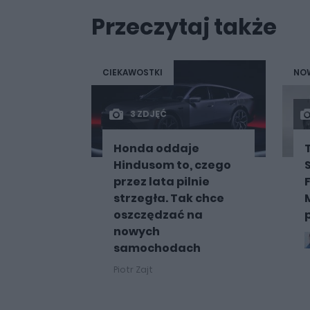
Przeczytaj także
CIEKAWOSTKI
NOW
3 ZDJĘĆ
Honda oddaje
Hindusom to, czego
przez lata pilnie
strzegła. Tak chce
oszczędzać na
nowych
samochodach
Piotr Zajt