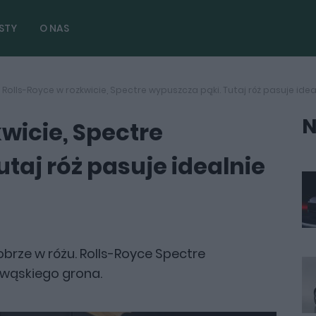
STY
O NAS
Rolls-Royce w rozkwicie, Spectre wypuszcza pąki. Tutaj róż pasuje idea
N
wicie, Spectre
taj róż pasuje idealnie
rze w różu. Rolls-Royce Spectre
 wąskiego grona.