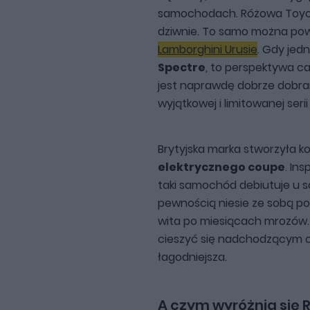
samochodach. Różowa Toyota
dziwnie. To samo można pow
Lamborghini Urusie
. Gdy jed
Spectre
, to perspektywa cał
jest naprawdę dobrze dobr
wyjątkowej i limitowanej seri
Brytyjska marka stworzyła k
elektrycznego coupe
. In
taki samochód debiutuje u s
pewnością niesie ze sobą po
wita po miesiącach mrozów.
cieszyć się nadchodzącym c
łagodniejsza.
A czym wyróżnia się R