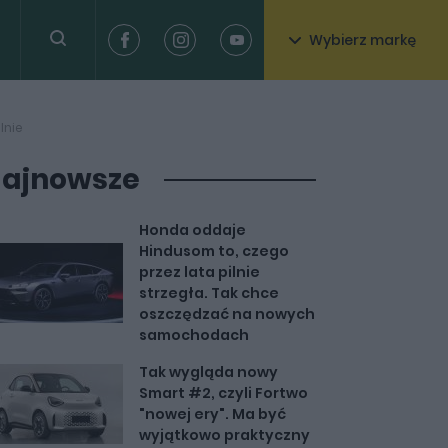
Wybierz markę
lnie
ajnowsze
Honda oddaje
Hindusom to, czego
przez lata pilnie
strzegła. Tak chce
oszczędzać na nowych
samochodach
Tak wygląda nowy
Smart #2, czyli Fortwo
"nowej ery". Ma być
wyjątkowo praktyczny