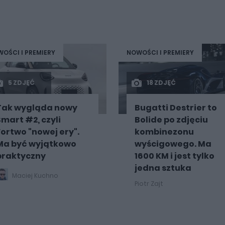
OŚCI I PREMIERY
NOWOŚCI I PREMIERY
5 ZDJĘĆ
18 ZDJĘĆ
Tak wygląda nowy
Bugatti Destrier to
Smart #2, czyli
Bolide po zdjęciu
Fortwo "nowej ery".
kombinezonu
Ma być wyjątkowo
wyścigowego. Ma
praktyczny
1600 KM i jest tylko
jedna sztuka
Maciej Kuchno
Piotr Zajt