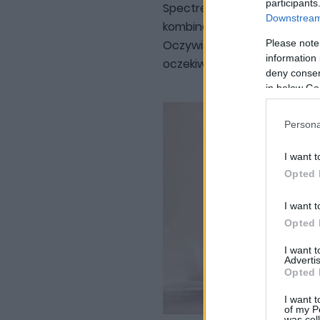
participants
Spectre Inspired by Primave
Downstream 
kombinacjach kolorystyczny
Please note
Oczywiście każdą z nich mo
information 
oczekiwań.
deny consent
in below Go
Persona
I want t
Opted 
I want t
Opted 
I want 
Advertis
Opted 
I want t
of my P
was col