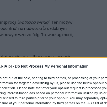
inspiracji
"kwitnącą wiśnią"
. Ten motyw
"coachline" na nadwoziu (z ozdobnym
w nowym wzorze felg. Te, według marki,
 Tutaj przede wszystkim uwagę zwracają
 w które wkomponowano łącznie 4796
RIA.pl -
Do Not Process My Personal Information
cych charakterystyczną sygnaturę
m, który zwraca na siebie uwagę, jest
to opt-out of the sale, sharing to third parties, or processing of your per
j. Złożony z wielu warstw element ma
formation for targeted advertising by us, please use the below opt-out s
nącej wiśni, korespondujący z innymi
r selection. Please note that after your opt-out request is processed y
eing interest-based ads based on personal information utilized by us or
disclosed to third parties prior to your opt-out. You may separately opt-
losure of your personal information by third parties on the IAB’s list of