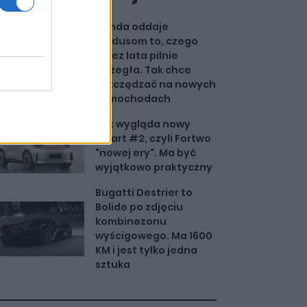
Honda oddaje
Hindusom to, czego
przez lata pilnie
strzegła. Tak chce
oszczędzać na nowych
samochodach
Tak wygląda nowy
Smart #2, czyli Fortwo
"nowej ery". Ma być
wyjątkowo praktyczny
Bugatti Destrier to
Bolide po zdjęciu
kombinezonu
wyścigowego. Ma 1600
KM i jest tylko jedna
sztuka