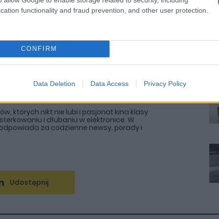
cation functionality and fraud prevention, and other user protection.
CONFIRM
Data Deletion
Data Access
Privacy Policy
 których nikt nie lubi i pasjonat kina klasy
sterkowaniu i dłubaniu w elektronice. W
l odpowiada za codzienne newsy, porady i
Udostępnij