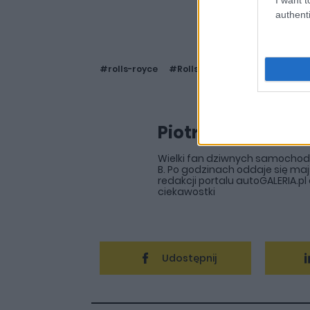
authenti
#rolls-royce
#Rolls-Royce Spectre
Piotr Zajt
Wielki fan dziwnych samochodów,
B. Po godzinach oddaje się maj
redakcji portalu autoGALERIA.p
ciekawostki
Udostępnij