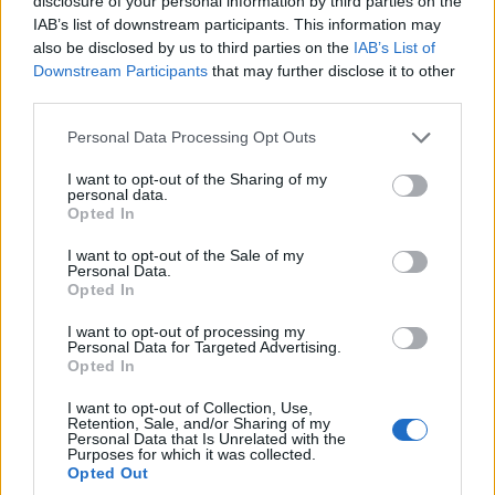
disclosure of your personal information by third parties on the
IAB’s list of downstream participants. This information may
also be disclosed by us to third parties on the
IAB’s List of
Downstream Participants
that may further disclose it to other
third parties.
Please note that this website/app uses one or more Google
Personal Data Processing Opt Outs
services and may gather and store information including but
not limited to your visit or usage behaviour. You may click to
I want to opt-out of the Sharing of my
personal data.
grant or deny consent to Google and its third-party tags to
Opted In
use your data for below specified purposes in below Google
consent section.
I want to opt-out of the Sale of my
Personal Data.
Opted In
I want to opt-out of processing my
Personal Data for Targeted Advertising.
Opted In
I want to opt-out of Collection, Use,
Retention, Sale, and/or Sharing of my
Personal Data that Is Unrelated with the
Purposes for which it was collected.
Opted Out