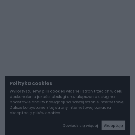
Polityka cookies
Wykorzystujemy pliki cookies własne i stron trzecich w celu
doskonalenia jakości obsługi oraz ulepszenia usług na
podstawie analizy nawigacji na naszej stronie internetowej.
Dalsze korzystanie z tej strony internetowej oznacza
akceptację plików cookies.
Dowiedz się więcej
Akceptuję
autoGALERIA
Tak naprawdę tak miało wyglądać Lamborghini Diablo. Cizeta V16T narodziła się z urażonej dumy