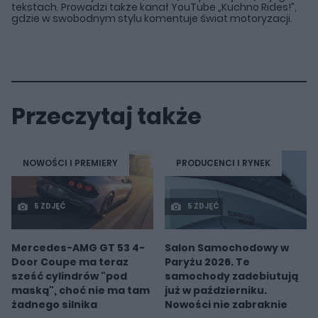
tekstach. Prowadzi także kanał YouTube „Kuchno Rides!”,
gdzie w swobodnym stylu komentuje świat motoryzacji.
Przeczytaj także
NOWOŚCI I PREMIERY
PRODUCENCI I RYNEK
5 ZDJĘĆ
5 ZDJĘĆ
Mercedes-AMG GT 53 4-
Salon Samochodowy w
Door Coupe ma teraz
Paryżu 2026. Te
sześć cylindrów "pod
samochody zadebiutują
maską", choć nie ma tam
już w październiku.
żadnego silnika
Nowości nie zabraknie