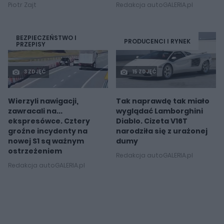
Piotr Zajt
Redakcja autoGALERIA.pl
BEZPIECZEŃSTWO I
PRODUCENCI I RYNEK
PRZEPISY
3 ZDJĘĆ
15 ZDJĘĆ
Wierzyli nawigacji,
Tak naprawdę tak miało
zawracali na...
wyglądać Lamborghini
ekspresówce. Cztery
Diablo. Cizeta V16T
groźne incydenty na
narodziła się z urażonej
nowej S1 są ważnym
dumy
ostrzeżeniem
Redakcja autoGALERIA.pl
Redakcja autoGALERIA.pl