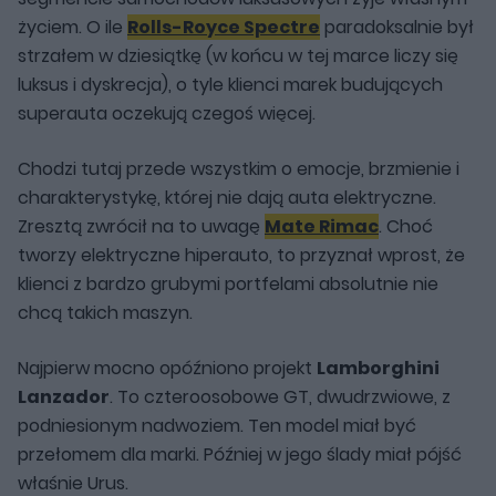
życiem. O ile
Rolls-Royce Spectre
paradoksalnie był
strzałem w dziesiątkę (w końcu w tej marce liczy się
luksus i dyskrecja), o tyle klienci marek budujących
superauta oczekują czegoś więcej.
Chodzi tutaj przede wszystkim o emocje, brzmienie i
charakterystykę, której nie dają auta elektryczne.
Zresztą zwrócił na to uwagę
Mate Rimac
. Choć
tworzy elektryczne hiperauto, to przyznał wprost, że
klienci z bardzo grubymi portfelami absolutnie nie
chcą takich maszyn.
Najpierw mocno opóźniono projekt
Lamborghini
Lanzador
. To czteroosobowe GT, dwudrzwiowe, z
podniesionym nadwoziem. Ten model miał być
przełomem dla marki. Później w jego ślady miał pójść
właśnie Urus.