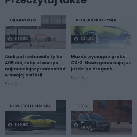
CIEKAWOSTKI
PRODUCENCI I RYNEK
9 ZDJĘĆ
3 ZDJĘĆ
Audi potrzebowało tylko
Mazda wyciąga z grobu
405 dni, żeby stworzyć
CX-3. Nowa generacja już
najmocniejszy samochód
jeździ po drogach
w swojej historii
Piotr Zajt
Piotr Zajt
NOWOŚCI I PREMIERY
TESTY
40
8 ZDJĘĆ
ZDJĘĆ