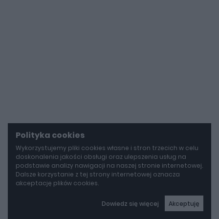
Polityka cookies
Wykorzystujemy pliki cookies własne i stron trzecich w celu
doskonalenia jakości obsługi oraz ulepszenia usług na
podstawie analizy nawigacji na naszej stronie internetowej.
Dalsze korzystanie z tej strony internetowej oznacza
akceptację plików cookies.
Dowiedz się więcej
Akceptuję
autoGALERIA
Mazda wyciąga z grobu CX-3. Nowa generacja już jeździ po drogach