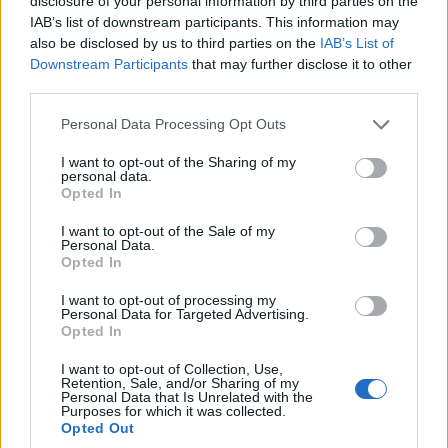
disclosure of your personal information by third parties on the
IAB’s list of downstream participants. This information may
also be disclosed by us to third parties on the
IAB’s List of
Downstream Participants
that may further disclose it to other
third parties.
Please note that this website/app uses one or more Google
Personal Data Processing Opt Outs
services and may gather and store information including but
not limited to your visit or usage behaviour. You may click to
I want to opt-out of the Sharing of my
personal data.
grant or deny consent to Google and its third-party tags to
Opted In
use your data for below specified purposes in below Google
consent section.
I want to opt-out of the Sale of my
Personal Data.
Opted In
I want to opt-out of processing my
Personal Data for Targeted Advertising.
Opted In
I want to opt-out of Collection, Use,
Retention, Sale, and/or Sharing of my
Personal Data that Is Unrelated with the
Purposes for which it was collected.
Opted Out