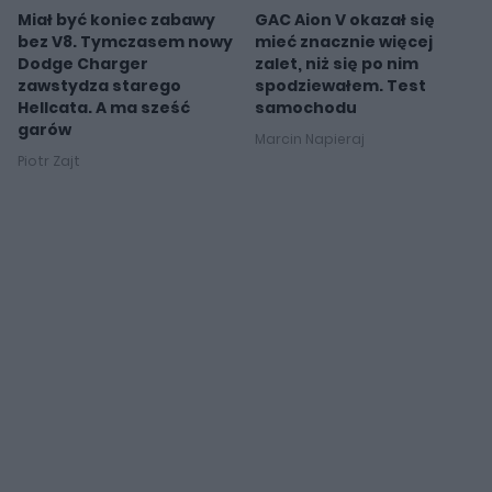
Miał być koniec zabawy
GAC Aion V okazał się
bez V8. Tymczasem nowy
mieć znacznie więcej
Dodge Charger
zalet, niż się po nim
zawstydza starego
spodziewałem. Test
Hellcata. A ma sześć
samochodu
garów
Marcin Napieraj
Piotr Zajt