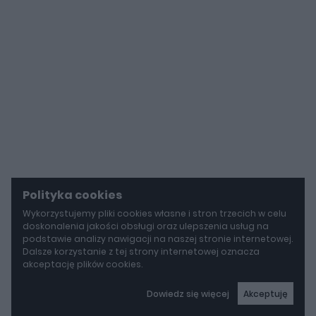
Polityka cookies
Wykorzystujemy pliki cookies własne i stron trzecich w celu
doskonalenia jakości obsługi oraz ulepszenia usług na
podstawie analizy nawigacji na naszej stronie internetowej.
Dalsze korzystanie z tej strony internetowej oznacza
akceptację plików cookies.
Dowiedz się więcej
Akceptuję
autoGALERIA
Tak naprawdę tak miało wyglądać Lamborghini Diablo. Cizeta V16T narodziła się z urażonej dumy