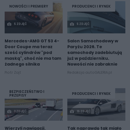
NOWOŚCI I PREMIERY
PRODUCENCI I RYNEK
5 ZDJĘĆ
5 ZDJĘĆ
Mercedes-AMG GT 53 4-
Salon Samochodowy w
Door Coupe ma teraz
Paryżu 2026. Te
sześć cylindrów "pod
samochody zadebiutują
maską", choć nie ma tam
już w październiku.
żadnego silnika
Nowości nie zabraknie
Piotr Zajt
Redakcja autoGALERIA.pl
BEZPIECZEŃSTWO I
PRODUCENCI I RYNEK
PRZEPISY
3 ZDJĘĆ
15 ZDJĘĆ
Wierzyli nawigacji,
Tak naprawdę tak miało