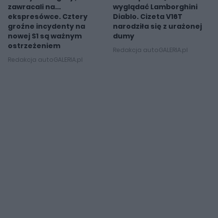
zawracali na...
wyglądać Lamborghini
ekspresówce. Cztery
Diablo. Cizeta V16T
groźne incydenty na
narodziła się z urażonej
nowej S1 są ważnym
dumy
ostrzeżeniem
Redakcja autoGALERIA.pl
Redakcja autoGALERIA.pl