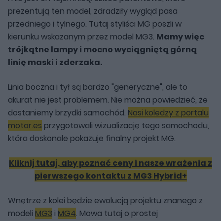
prezentują ten model, zdradziły wygląd pasa
przedniego i tylnego. Tutaj styliści MG poszli w
kierunku wskazanym przez model MG3.
Mamy więc
trójkątne lampy i mocno wyciągniętą górną
linię maski i zderzaka.
Linia boczna i tył są bardzo "generyczne", ale to
akurat nie jest problemem. Nie można powiedzieć, że
dostaniemy brzydki samochód.
Nasi koledzy z portalu
motor.es
przygotowali wizualizację tego samochodu,
która doskonale pokazuje finalny projekt MG.
Kliknij tutaj, aby poznać ceny i nasze wrażenia z
pierwszego kontaktu z MG3 Hybrid+
Wnętrze z kolei będzie ewolucją projektu znanego z
modeli
MG3
i
MG4
. Mowa tutaj o prostej