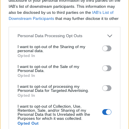
disclosure of your personal information by third parties on the
IAB’s list of downstream participants. This information may
also be disclosed by us to third parties on the
IAB’s List of
Downstream Participants
that may further disclose it to other
third parties.
Please note that this website/app uses one or more Google
Personal Data Processing Opt Outs
services and may gather and store information including but
not limited to your visit or usage behaviour. You may click to
I want to opt-out of the Sharing of my
personal data.
grant or deny consent to Google and its third-party tags to
Opted In
use your data for below specified purposes in below Google
consent section.
I want to opt-out of the Sale of my
Personal Data.
Opted In
I want to opt-out of processing my
Personal Data for Targeted Advertising.
Opted In
I want to opt-out of Collection, Use,
Retention, Sale, and/or Sharing of my
Personal Data that Is Unrelated with the
Purposes for which it was collected.
Opted Out