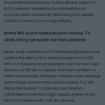
dwuramiennej kierownicy, małym ekranie zegarów i
10,25-calowym wyświetlaczu multimediów na
szczycie deski rozdzielczej. Minimalistyczny design
może być mocną stroną tego kokpitu.
Nowe MG zyska hybrydę pod maską. To
silnik, który sprawdzi się tam idealnie
Mowa tutaj o jednostce 1.5 (wolnossącej), połączonej
z jednostką elektryczną, baterią o pojemności 1,83
kWh i z 3-biegową skrzynią biegów. Łączna moc tego
zestawu to 195 KM, co będzie świetnym wynikiem w
takim samochodzie. Brytyjsko-chińska marka obiecuje
dobre osiągi i bardzo małe zużycie paliwa. Czy tak
faktycznie będzie? To pokaże czas. Pewnym
wskaźnikiem możliwości tego napędu stanie się też
MG3, które lada chwila trafi do salonów.