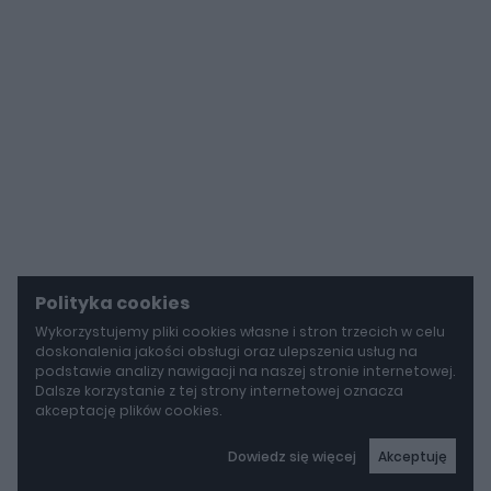
Polityka cookies
Wykorzystujemy pliki cookies własne i stron trzecich w celu
doskonalenia jakości obsługi oraz ulepszenia usług na
podstawie analizy nawigacji na naszej stronie internetowej.
Dalsze korzystanie z tej strony internetowej oznacza
akceptację plików cookies.
Dowiedz się więcej
Akceptuję
autoGALERIA
Tak naprawdę tak miało wyglądać Lamborghini Diablo. Cizeta V16T narodziła się z urażonej dumy