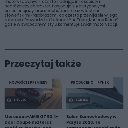
motoryzacyjnych, często nadając im osobisty i
podróżniczy charakter. Pasjonuje się nietypowymi,
emocjonującymi samochodami oraz włoskimi i
słoweńskimi krajobrazami, co często przewija się w jego
tekstach. Prowadzi także kanał YouTube „Kuchno Rides!”,
gdzie w swobodnym stylu komentuje świat motoryzacji.
Przeczytaj także
NOWOŚCI I PREMIERY
PRODUCENCI I RYNEK
5 ZDJĘĆ
5 ZDJĘĆ
Mercedes-AMG GT 53 4-
Salon Samochodowy w
Door Coupe ma teraz
Paryżu 2026. Te