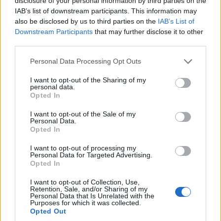
disclosure of your personal information by third parties on the
IAB’s list of downstream participants. This information may
also be disclosed by us to third parties on the
IAB’s List of
Downstream Participants
that may further disclose it to other
third parties.
Please note that this website/app uses one or more Google
Personal Data Processing Opt Outs
services and may gather and store information including but
not limited to your visit or usage behaviour. You may click to
I want to opt-out of the Sharing of my
personal data.
grant or deny consent to Google and its third-party tags to
Opted In
use your data for below specified purposes in below Google
consent section.
I want to opt-out of the Sale of my
Personal Data.
Opted In
I want to opt-out of processing my
Personal Data for Targeted Advertising.
Opted In
I want to opt-out of Collection, Use,
Retention, Sale, and/or Sharing of my
Personal Data that Is Unrelated with the
Purposes for which it was collected.
Opted Out