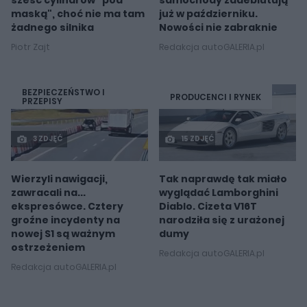
sześć cylindrów "pod
samochody zadebiutują
maską", choć nie ma tam
już w październiku.
żadnego silnika
Nowości nie zabraknie
Piotr Zajt
Redakcja autoGALERIA.pl
BEZPIECZEŃSTWO I
PRODUCENCI I RYNEK
PRZEPISY
3 ZDJĘĆ
15 ZDJĘĆ
Wierzyli nawigacji,
Tak naprawdę tak miało
zawracali na...
wyglądać Lamborghini
ekspresówce. Cztery
Diablo. Cizeta V16T
groźne incydenty na
narodziła się z urażonej
nowej S1 są ważnym
dumy
ostrzeżeniem
Redakcja autoGALERIA.pl
Redakcja autoGALERIA.pl