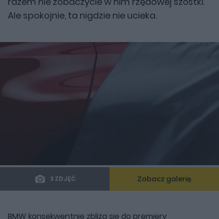
razem nie zobaczycie w nim rzędowej szóstki.
Ale spokojnie, ta nigdzie nie ucieka.
Zobacz galerię
3 ZDJĘĆ
BMW konsekwentnie zbliża się do premiery