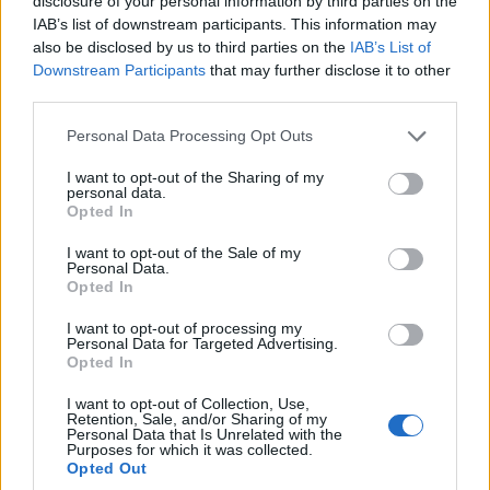
disclosure of your personal information by third parties on the
wersje wyposażenia, sześć kolorów i... dwa silniki.
IAB’s list of downstream participants. This information may
Jeden za słaby, drugi to ciężka hybryda plug-in.
also be disclosed by us to third parties on the
IAB’s List of
Brakuje czegoś pomiędzy.
Downstream Participants
that may further disclose it to other
third parties.
Opel Grandland GS - podsumowanie i
Please note that this website/app uses one or more Google
Personal Data Processing Opt Outs
opinia
services and may gather and store information including but
not limited to your visit or usage behaviour. You may click to
I want to opt-out of the Sharing of my
personal data.
grant or deny consent to Google and its third-party tags to
Opted In
Wbrew pozorom i problemom całkiem nieźle mi się
use your data for below specified purposes in below Google
tym samochodem jeździło. Opel Grandland sprawia
consent section.
I want to opt-out of the Sale of my
Personal Data.
dobre, choć niedopracowane wrażenie. Jest
Opted In
przestronny i wygodny, a dla spokojnego kierowcy i
silnik może okazać się wystarczający. Odwdzięczy się
I want to opt-out of processing my
Personal Data for Targeted Advertising.
wtedy bardzo niskim zużyciem paliwa. Trudno jednak
Opted In
być usatysfakcjonowanym dynamiką przy rodzinnym
I want to opt-out of Collection, Use,
aucie, które często będzie zapakowane. No i
Retention, Sale, and/or Sharing of my
Personal Data that Is Unrelated with the
trzeszczące wnętrze to spora wpadka, mimo dobrego
Purposes for which it was collected.
projektu.
Opted Out