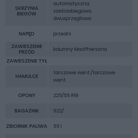
automatyczna,
SKRZYNIA
sześciobiegowa,
BIEGÓW
dwusprzęgłowa
NAPĘD
przedni
ZAWIESZENIE
kolumny MacPhersona
PRZÓD
ZAWIESZENIE TYŁ
tarczowe went./tarczowe
HAMULCE
went.
OPONY
225/55 R19
BAGAŻNIK
522/
ZBIORNIK PALIWA
55 l