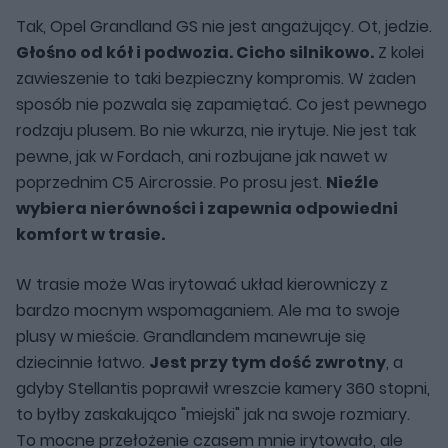
Tak, Opel Grandland GS nie jest angażujący. Ot, jedzie.
Głośno od kół i podwozia. Cicho silnikowo.
Z kolei
zawieszenie to taki bezpieczny kompromis. W żaden
sposób nie pozwala się zapamiętać. Co jest pewnego
rodzaju plusem. Bo nie wkurza, nie irytuje. Nie jest tak
pewne, jak w Fordach, ani rozbujane jak nawet w
poprzednim C5 Aircrossie. Po prosu jest.
Nieźle
wybiera nierówności i zapewnia odpowiedni
komfort w trasie.
W trasie może Was irytować układ kierowniczy z
bardzo mocnym wspomaganiem. Ale ma to swoje
plusy w mieście. Grandlandem manewruje się
dziecinnie łatwo.
Jest przy tym dość zwrotny
, a
gdyby Stellantis poprawił wreszcie kamery 360 stopni,
to byłby zaskakująco "miejski" jak na swoje rozmiary.
To mocne przełożenie czasem mnie irytowało, ale