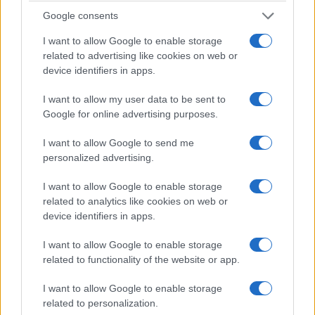
Google consents
Niemniej, warto zainteresować się Oplem. Robi się z
tego ciekawa alternatywa w segmencie aut
I want to allow Google to enable storage
related to advertising like cookies on web or
popularnych. Żeby tylko jeszcze udało się znaleźć jakiś
device identifiers in apps.
sensowny silnik do niego.
I want to allow my user data to be sent to
Google for online advertising purposes.
Zalety
Dobry projekt deski rozdzielczej
I want to allow Google to send me
personalized advertising.
Wygodne fotele
I want to allow Google to enable storage
Przestronne wnętrze
related to analytics like cookies on web or
Samochód potrafi być bardzo oszczędny
device identifiers in apps.
I want to allow Google to enable storage
related to functionality of the website or app.
Wady
I want to allow Google to enable storage
Skrzypiące wnętrze
related to personalization.
Silnik za słaby do dużego nadwozia