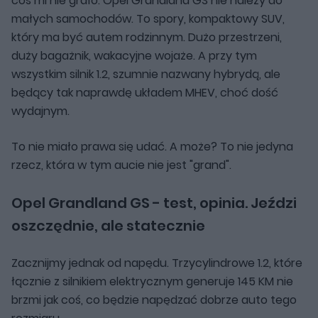
coś mi nie grało. Opel Grandland GS nie należy do
małych samochodów. To spory, kompaktowy SUV,
który ma być autem rodzinnym. Dużo przestrzeni,
duży bagażnik, wakacyjne wojaże. A przy tym
wszystkim silnik 1.2, szumnie nazwany hybrydą, ale
będący tak naprawdę układem MHEV, choć dość
wydajnym.
To nie miało prawa się udać. A może? To nie jedyna
rzecz, która w tym aucie nie jest "grand".
Opel Grandland GS - test, opinia. Jeździ
oszczędnie, ale statecznie
Zacznijmy jednak od napędu. Trzycylindrowe 1.2, które
łącznie z silnikiem elektrycznym generuje 145 KM nie
brzmi jak coś, co będzie napędzać dobrze auto tego