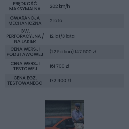
PRĘDKOŚĆ
202 km/h
MAKSYMALNA
GWARANCJA
2 lata
MECHANICZNA
GW.
PERFORACYJNA /
12 lat/3 lata
NA LAKIER
CENA WERSJI
(1.2 Edition) 147 500 zł
PODSTAWOWEJ
CENA WERSJI
161 700 zł
TESTOWEJ
CENA EGZ.
172 400 zł
TESTOWANEGO