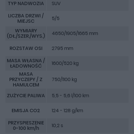
TYP NADWOZIA
SUV
LICZBA DRZWI /
5/5
MIEJSC
WYMIARY
4650/1905/1665 mm
(DŁ./SZER./WYS.)
ROZSTAW OSI
2795 mm
MASA WŁASNA /
1600/520 kg
ŁADOWNOŚĆ
MASA
PRZYCZEPY / Z
750/1100 kg
HAMULCEM
ZUŻYCIE PALIWA
5,5 - 5,6 l/100 km
EMISJA CO2
124 - 128 g/km
PRZYSPIESZENIE
10,2 s
0-100 km/h