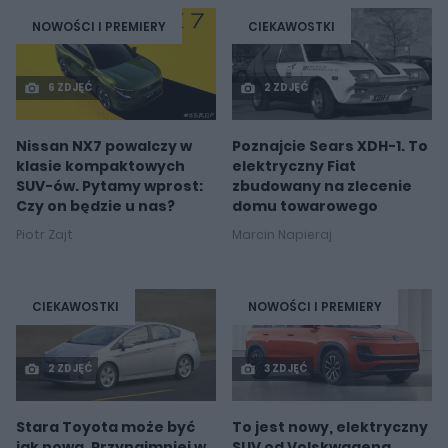
NOWOŚCI I PREMIERY
CIEKAWOSTKI
6 ZDJĘĆ
2 ZDJĘĆ
Nissan NX7 powalczy w
Poznajcie Sears XDH-1. To
klasie kompaktowych
elektryczny Fiat
SUV-ów. Pytamy wprost:
zbudowany na zlecenie
Czy on będzie u nas?
domu towarowego
Piotr Zajt
Marcin Napieraj
CIEKAWOSTKI
NOWOŚCI I PREMIERY
2 ZDJĘĆ
3 ZDJĘĆ
Stara Toyota może być
To jest nowy, elektryczny
jak nowa. Przynajmniej w
SUV od Volskwagena.