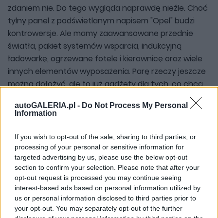
zdaniem nie. Do tego wygląda naprawdę nieźle. Choć
tylny panel z podświetlanym napisem "Opel" budzi
kontrowersje. Ale mamy zaawansowane przednie
światła, pakiet systemów wsparcia, indukcyjną
ładowarkę, ogrzewane fotele i kierownicę oraz wiele
innych elementów wyposażenia. Parę rzeczy jeszcze
można dołożyć, ale to już gadżety dla tych, co chcą
mieć auto "pod korek".
Grandland z silnikiem 1.2
autoGALERIA.pl -
Do Not Process My Personal
startuje od 161 700 zł i nie jest to zła wycena.
Information
Choć chciałbym powiedzieć inaczej, bo to jednak już
If you wish to opt-out of the sale, sharing to third parties, or
bliżej "dwójki" z przodu.
Ale Renault Espace jest
processing of your personal or sensitive information for
targeted advertising by us, please use the below opt-out
bazowo o 10 tysięcy droższe, Tiguan, choć już
section to confirm your selection. Please note that after your
ma czterocylindrowy silnik, będzie co najmniej
opt-out request is processed you may continue seeing
w takiej samej cenie.
Doposażony, pewnie droższy.
interest-based ads based on personal information utilized by
us or personal information disclosed to third parties prior to
Tyle że oferta Opla jest mocno przeciętna. Dwie
your opt-out. You may separately opt-out of the further