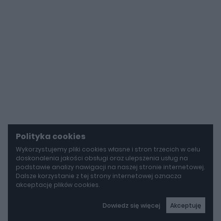
Polityka cookies
Wykorzystujemy pliki cookies własne i stron trzecich w celu
doskonalenia jakości obsługi oraz ulepszenia usług na
podstawie analizy nawigacji na naszej stronie internetowej.
Dalsze korzystanie z tej strony internetowej oznacza
akceptację plików cookies.
Dowiedz się więcej
Akceptuję
autoGALERIA
BYD idzie w stronę Rolls-Royce'a. Yangwang U8L ma w opcji ręcznie malowane dekory za 150 000 zł