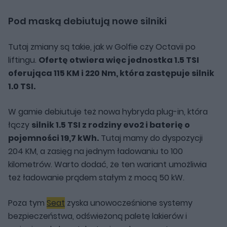
Pod maską debiutują nowe silniki
Tutaj zmiany są takie, jak w Golfie czy Octavii po
liftingu.
Ofertę otwiera więc jednostka 1.5 TSI
oferująca 115 KM i 220 Nm, która zastępuje silnik
1.0 TSI.
W gamie debiutuje też nowa hybryda plug-in, która
łączy
silnik 1.5 TSI z rodziny evo2 i baterię o
pojemności 19,7 kWh.
Tutaj mamy do dyspozycji
204 KM, a zasięg na jednym ładowaniu to 100
kilometrów. Warto dodać, że ten wariant umożliwia
też ładowanie prądem stałym z mocą 50 kW.
Poza tym
Seat
zyska unowocześnione systemy
bezpieczeństwa, odświeżoną paletę lakierów i