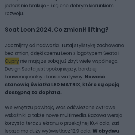
jednak nie brakuje - i są one dobrym kierunkiem
rozwoju.
Seat Leon 2024. Co zmienił lifting?
Zacznijmy od nadwozia. Tutaj stylistykę zachowano
bez zmian, dzięki czemu Leon z logotypem Seata i
Cupry
nie mają ze sobą już zbyt wiele wspólnego.
Design Seata jest spokojniejszy, bardziej
konwencjonalny i konserwatywny.
Nowość
stanowią światła LED MATRIX, które są opcją
dostępną za dopłatą.
We wnętrzu powitają Was odświeżone cyfrowe
wskaźniki, a także nowe multimedia. Bazowa wersja
korzysta teraz z ekranu o przekątnej 10,4 cala, zaś
lepsza ma duży wyświetlacz 12,9 cala.
W obydwu