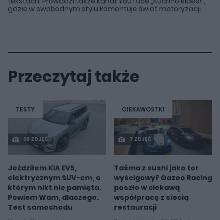
tekstach. Prowadzi także kanał YouTube „Kuchno Rides!”,
gdzie w swobodnym stylu komentuje świat motoryzacji.
Przeczytaj także
TESTY
CIEKAWOSTKI
38 ZDJĘĆ
7 ZDJĘĆ
Jeździłem KIA EV5,
Taśma z sushi jako tor
elektrycznym SUV-em, o
wyścigowy? Gazoo Racing
którym nikt nie pamięta.
poszło w ciekawą
Powiem Wam, dlaczego.
współpracę z siecią
Test samochodu
restauracji