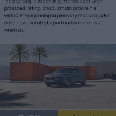
"najstarszej" hiszpańskiej marce. Seat Leon
przeszedł lifting, choć... zmian prawie nie
widać. Przynajmniej na pierwszy rzut oka, gdyż
dużo nowości ukryto pod nadwoziem i we
wnętrzu.