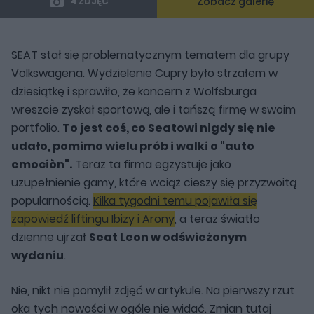
Zobacz galerię
4 ZDJĘĆ
SEAT stał się problematycznym tematem dla grupy
Volkswagena. Wydzielenie Cupry było strzałem w
dziesiątkę i sprawiło, że koncern z Wolfsburga
wreszcie zyskał sportową, ale i tańszą firmę w swoim
portfolio.
To jest coś, co Seatowi nigdy się nie
udało, pomimo wielu prób i walki o "auto
emociòn".
Teraz ta firma egzystuje jako
uzupełnienie gamy, które wciąż cieszy się przyzwoitą
popularnością.
Kilka tygodni temu pojawiła się
zapowiedź liftingu Ibizy i Arony
, a teraz światło
dzienne ujrzał
Seat Leon w odświeżonym
wydaniu
.
Nie, nikt nie pomylił zdjęć w artykule. Na pierwszy rzut
oka tych nowości w ogóle nie widać. Zmian tutaj