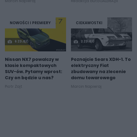
Marcin Napieraj
Redakcja autoGALERIA.pl
NOWOŚCI I PREMIERY
CIEKAWOSTKI
6 ZDJĘĆ
2 ZDJĘĆ
Nissan NX7 powalczy w
Poznajcie Sears XDH-1. To
klasie kompaktowych
elektryczny Fiat
SUV-ów. Pytamy wprost:
zbudowany na zlecenie
Czy on będzie u nas?
domu towarowego
Piotr Zajt
Marcin Napieraj