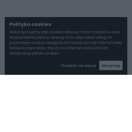
Polityka cookies
Wykorzystujemy pliki cookies własne i stron trzecich w celu
doskonalenia jakości obsługi oraz ulepszenia usług na
podstawie analizy nawigacji na naszej stronie internetowej.
Dalsze korzystanie z tej strony internetowej oznacza
akceptację plików cookies.
Dowiedz się więcej
Akceptuję
autoGALERIA
BYD idzie w stronę Rolls-Royce'a. Yangwang U8L ma w opcji ręcznie malowane dekory za 150 000 zł
BYD idzie w stronę Rolls-
Royce'a. Yangwang U8L
ma w opcji ręcznie