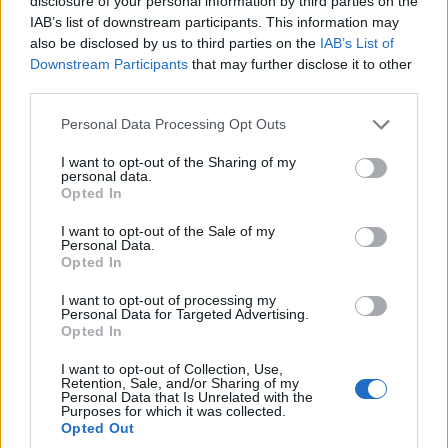
disclosure of your personal information by third parties on the
IAB’s list of downstream participants. This information may
also be disclosed by us to third parties on the
IAB’s List of
Downstream Participants
that may further disclose it to other
third parties.
Please note that this website/app uses one or more Google
Personal Data Processing Opt Outs
services and may gather and store information including but
not limited to your visit or usage behaviour. You may click to
I want to opt-out of the Sharing of my
personal data.
grant or deny consent to Google and its third-party tags to
Opted In
use your data for below specified purposes in below Google
consent section.
I want to opt-out of the Sale of my
Personal Data.
Opted In
I want to opt-out of processing my
Personal Data for Targeted Advertising.
Opted In
I want to opt-out of Collection, Use,
Retention, Sale, and/or Sharing of my
Personal Data that Is Unrelated with the
Purposes for which it was collected.
Opted Out