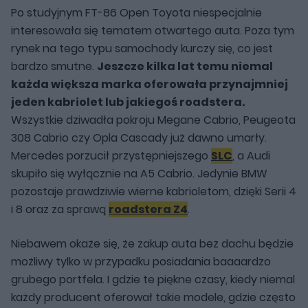
Po studyjnym FT-86 Open Toyota niespecjalnie
interesowała się tematem otwartego auta. Poza tym
rynek na tego typu samochody kurczy się, co jest
bardzo smutne.
Jeszcze kilka lat temu niemal
każda większa marka oferowała przynajmniej
jeden kabriolet lub jakiegoś roadstera.
Wszystkie dziwadła pokroju Megane Cabrio, Peugeota
308 Cabrio czy Opla Cascady już dawno umarły.
Mercedes porzucił przystępniejszego
SLC
, a Audi
skupiło się wyłącznie na A5 Cabrio. Jedynie BMW
pozostaje prawdziwie wierne kabrioletom, dzięki Serii 4
i 8 oraz za sprawą
roadstera Z4
.
Niebawem okaże się, że zakup auta bez dachu będzie
możliwy tylko w przypadku posiadania baaaardzo
grubego portfela. I gdzie te piękne czasy, kiedy niemal
każdy producent oferował takie modele, gdzie często