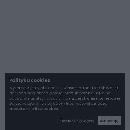
Polityka cookies
Wykorzystujemy pliki cookies własne i stron trzecich w celu
doskonalenia jakości obsługi oraz ulepszenia usług na
podstawie analizy nawigacji na naszej stronie internetowej.
Dalsze korzystanie z tej strony internetowej oznacza
akceptację plików cookies.
Dowiedz się więcej
Akceptuję
autoGALERIA
Mazda wyciąga z grobu CX-3. Nowa generacja już jeździ po drogach