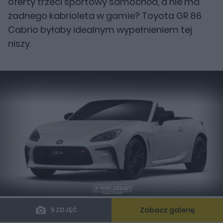
oferty trzeci sportowy samochód, a nie ma
żadnego kabrioleta w gamie? Toyota GR 86
Cabrio byłaby idealnym wypełnieniem tej
niszy.
Zobacz galerię
5 ZDJĘĆ