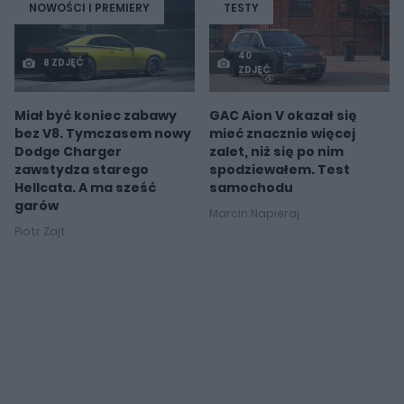
NOWOŚCI I PREMIERY
TESTY
40
8 ZDJĘĆ
ZDJĘĆ
Miał być koniec zabawy
GAC Aion V okazał się
bez V8. Tymczasem nowy
mieć znacznie więcej
Dodge Charger
zalet, niż się po nim
zawstydza starego
spodziewałem. Test
Hellcata. A ma sześć
samochodu
garów
Marcin Napieraj
Piotr Zajt