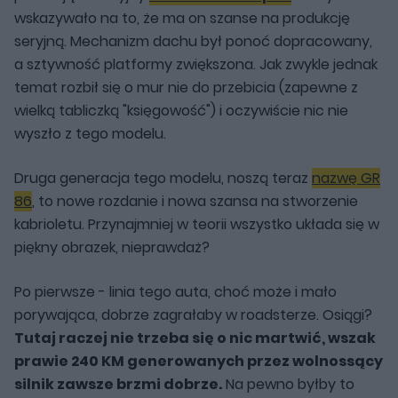
wskazywało na to, że ma on szanse na produkcję
seryjną. Mechanizm dachu był ponoć dopracowany,
a sztywność platformy zwiększona. Jak zwykle jednak
temat rozbił się o mur nie do przebicia (zapewne z
wielką tabliczką "księgowość") i oczywiście nic nie
wyszło z tego modelu.
Druga generacja tego modelu, noszą teraz
nazwę GR
86
, to nowe rozdanie i nowa szansa na stworzenie
kabrioletu. Przynajmniej w teorii wszystko układa się w
piękny obrazek, nieprawdaż?
Po pierwsze - linia tego auta, choć może i mało
porywająca, dobrze zagrałaby w roadsterze. Osiągi?
Tutaj raczej nie trzeba się o nic martwić, wszak
prawie 240 KM generowanych przez wolnossący
silnik zawsze brzmi dobrze.
Na pewno byłby to