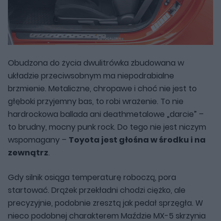
Obudzona do życia dwulitrówka zbudowana w
układzie przeciwsobnym ma niepodrabialne
brzmienie. Metaliczne, chropawe i choć nie jest to
głęboki przyjemny bas, to robi wrażenie. To nie
hardrockowa ballada ani deathmetalowe „darcie” –
to brudny, mocny punk rock. Do tego nie jest niczym
wspomagany –
Toyota jest głośna w środku i na
zewnątrz
.
Gdy silnik osiąga temperaturę roboczą, pora
startować. Drążek przekładni chodzi ciężko, ale
precyzyjnie, podobnie zresztą jak pedał sprzęgła. W
nieco podobnej charakterem Maździe MX-5 skrzynia