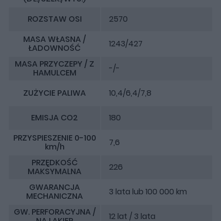
ROZSTAW OSI
2570
MASA WŁASNA /
1243/427
ŁADOWNOŚĆ
MASA PRZYCZEPY / Z
-/-
HAMULCEM
ZUŻYCIE PALIWA
10,4/6,4/7,8
EMISJA CO2
180
PRZYSPIESZENIE 0-100
7,6
km/h
PRZĘDKOŚĆ
226
MAKSYMALNA
GWARANCJA
3 lata lub 100 000 km
MECHANICZNA
GW. PERFORACYJNA /
12 lat / 3 lata
NA LAKIER