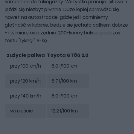
samochód do takiej jazdy. Wszystko pracuje "siłowo" i
jeździ się niezbyt płynnie. Dużo lepiej sprawdza się
nawet na autostradzie, gdzie jeśli pominiemy
głośność w kabinie, będzie się jechało całkiem dobrze
- i w miarę oszczędnie. 200-konny bokser podczas
testu "łyknął" 8-kę.
zużycie paliwa
Toyota GT86 2.0
przy 100 km/h
6,0 l/100 km
przy 120 km/h
6,7 l/100 km
przy 140 km/h
8,0 l/100 km
w mieście
12,2 l/100 km