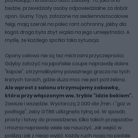
pozwalając na bardzo dużo zabawy. To, jaka ona
będzie, przewidziały osoby odpowiedzialne za dobór
opon. Gumy Toyo, założone na siedemnastocalowe
felgi, mają szeroki na palec rant ochronny, jakby dla
kogoś droga była zbyt wąska na jego umiejętności. A
myślę, że każdego spotka taka sytuacja.
Opony celowo nie są też mistrzami przyczepności.
Gdyby założyć na japońskie coupe naprawdę dobre
"kapcie", otrzymalibyśmy poważnego gracza na tych
krętych torach, gdzie duża moc nie jest potrzebna.
Ale wprost z salonu otrzymujemy zabawkę,
która przy włączonym ww. trybie "idzie bokiem".
Zawsze i wszędzie. Wystarczą 2 000 obr./min. i "gaz w
podłogę", żeby GT86 uślizgnęła tylną oś. W sposób,
prosty i łatwy do prowadzenia. Kilka takich przejazdów
i można naprawdę wiele się nauczyć. Jak wejść w
poślizg i jak z niego wyjść. Każdy ruch nogą na pedale