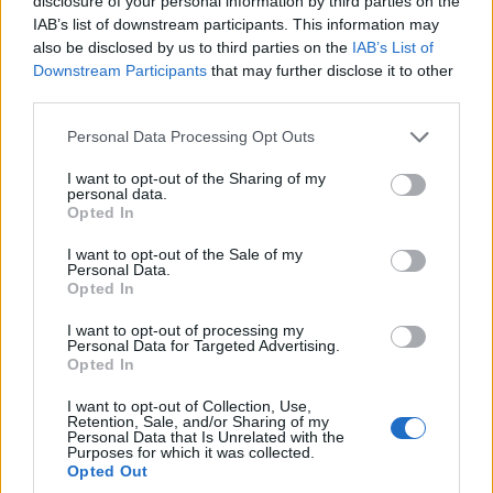
disclosure of your personal information by third parties on the
samochód dla dwóch osób. Wystarczy, że kierowca
IAB’s list of downstream participants. This information may
ma więcej niż 175 cm wzrostu i nikt za nim nie usiądzie.
also be disclosed by us to third parties on the
IAB’s List of
Potraktujcie tylne siedziska (bo ciężko to nazwać
Downstream Participants
that may further disclose it to other
third parties.
kanapą) jako przedłużenie dla 243-litrowego
bagażnika. Wtedy można spokojnie zapakować się we
Please note that this website/app uses one or more Google
Personal Data Processing Opt Outs
dwójkę na nawet nieco dłuższy wypad.
services and may gather and store information including but
not limited to your visit or usage behaviour. You may click to
I want to opt-out of the Sharing of my
personal data.
grant or deny consent to Google and its third-party tags to
Ponieważ nikt nie zakładał, że Toyota GT86 ma być
Opted In
use your data for below specified purposes in below Google
samochodem na wskroś nowoczesnym, tylko raczej
consent section.
I want to opt-out of the Sale of my
prostym, to nie znajdziecie w niej także ani kamery
Personal Data.
Opted In
cofania, ani czujników parkowania, czy jakichkolwiek
asystentów. Jest nawigacja i jest tempomat. A, no i
I want to opt-out of processing my
Personal Data for Targeted Advertising.
dwustrefowa automatyczna klimatyzacja i dostęp
Opted In
bezkluczykowy. To w zasadzie tyle, jeśli chodzi o
I want to opt-out of Collection, Use,
rozbudowane wyposażenie samochodu. Jest jeszcze
Retention, Sale, and/or Sharing of my
Personal Data that Is Unrelated with the
kilka opcji (w tym skórzana tapicerka) ale luksusowego
Purposes for which it was collected.
samochodu z tego nie zrobicie.
Opted Out