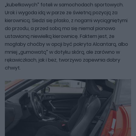
„kubełkowych” foteli w samochodach sportowych.
Urok i wygoda idą w parze ze świetną pozycją za
kierownicą. Siedzi się płasko, z nogami wyciągniętymi
do przodu, a przed sobą ma się niemal pionowo
ustawioną niewielką kierownicę. Faktem jest, że
mogłaby choćby w opcji być pokryta Alcantarą, albo
mniej „gumowatą” w dotyku skórą, ale zarówno w
rękawiczkach, jak i bez, tworzywo zapewnia dobry
chwyt.