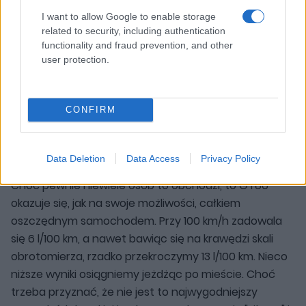
I want to allow Google to enable storage
related to security, including authentication
functionality and fraud prevention, and other
user protection.
CONFIRM
Data Deletion
Data Access
Privacy Policy
Choć pewnie niewiele osób to obchodzi, to GT86
okazuje się, jak na swoje możliwości, całkiem
oszczędnym samochodem. Przy 100 km/h zadowala
się 6 l/100 km, a nawet bawiąc się na krawędzi skali
obrotomierza, rzadko przekroczymy 13 l/100 km. Nieco
niższe wyniki osiągniemy jeżdżąc po mieście. Choć
trzeba przyznać, że nie jest to najwygodniejszy