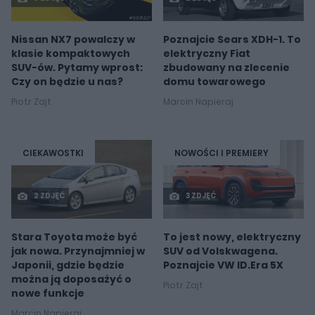
Nissan NX7 powalczy w
Poznajcie Sears XDH-1. To
klasie kompaktowych
elektryczny Fiat
SUV-ów. Pytamy wprost:
zbudowany na zlecenie
Czy on będzie u nas?
domu towarowego
Piotr Zajt
Marcin Napieraj
CIEKAWOSTKI
NOWOŚCI I PREMIERY
2 ZDJĘĆ
3 ZDJĘĆ
Stara Toyota może być
To jest nowy, elektryczny
jak nowa. Przynajmniej w
SUV od Volskwagena.
Japonii, gdzie będzie
Poznajcie VW ID.Era 5X
można ją doposażyć o
Piotr Zajt
nowe funkcje
Marcin Napieraj