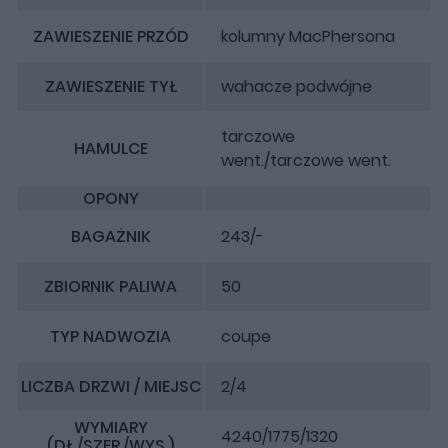
ZAWIESZENIE PRZÓD
kolumny MacPhersona
ZAWIESZENIE TYŁ
wahacze podwójne
tarczowe
HAMULCE
went./tarczowe went.
OPONY
BAGAŻNIK
243/-
ZBIORNIK PALIWA
50
TYP NADWOZIA
coupe
LICZBA DRZWI / MIEJSC
2/4
WYMIARY
4240/1775/1320
(DŁ./SZER./WYS.)