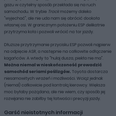
gazu w czytelny sposób przekłada się na ruch
samochodu. W trybie
Track
możemy daleko
"wyjechać", ale nie uda nam się obrócić dookoła
własnej osi. W granicznym położeniu ESP delikatnie
przytrzyma koła i pozwoli wrócić na tor jazdy.
Dłuższe przytrzymanie przycisku ESP pozwoli najpierw
na odpięcie ASR, a następnie na całkowite odłączenie
kagańców. A wtedy to "hulaj dusza, piekła nie ma".
Można niemal w nieskończoność prowadzić
samochód seriami poślizgów.
Toyota dostarcza
niesamowitych wrażeń i możliwości. Wciąż jednak
(niemal) całkowicie pod kontrolą kierowcy. Większa
moc byłaby pożądana, ale nie wiem, czy sposób jej
rozwijania nie zabiłby tej łatwości i precyzji jazdy.
Garść nieistotnych informacji