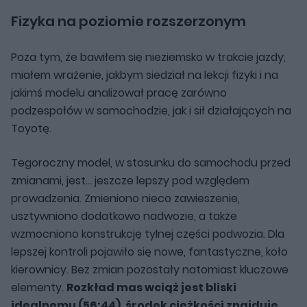
Fizyka na poziomie rozszerzonym
Poza tym, że bawiłem się nieziemsko w trakcie jazdy,
miałem wrażenie, jakbym siedział na lekcji fizyki i na
jakimś modelu analizował pracę zarówno
podzespołów w samochodzie, jak i sił działających na
Toyotę.
Tegoroczny model, w stosunku do samochodu przed
zmianami, jest… jeszcze lepszy pod względem
prowadzenia. Zmieniono nieco zawieszenie,
usztywniono dodatkowo nadwozie, a także
wzmocniono konstrukcję tylnej części podwozia. Dla
lepszej kontroli pojawiło się nowe, fantastyczne, koło
kierownicy. Bez zmian pozostały natomiast kluczowe
elementy.
Rozkład mas wciąż jest bliski
idealnemu (56:44), środek ciężkości znajduje