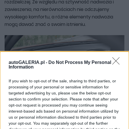
rozdzielczej. Ze względu na sztywność nadwozia i
zawieszenia, na nierównościach nie odczujemy
wysokiego komfortu, a różne elementy nadwozia
mogą dawać znać o swoim istnieniu.
autoGALERIA.pl -
Do Not Process My Personal
Information
If you wish to opt-out of the sale, sharing to third parties, or
processing of your personal or sensitive information for
targeted advertising by us, please use the below opt-out
section to confirm your selection. Please note that after your
opt-out request is processed you may continue seeing
interest-based ads based on personal information utilized by
us or personal information disclosed to third parties prior to
your opt-out. You may separately opt-out of the further
Zapomnijcie też o czterech miejscach w GT86. To