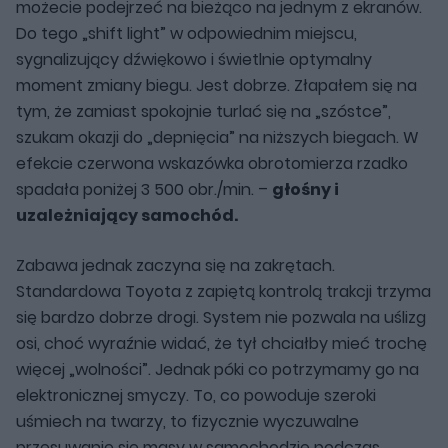
możecie podejrzeć na bieżąco na jednym z ekranów.
Do tego „shift light” w odpowiednim miejscu,
sygnalizujący dźwiękowo i świetlnie optymalny
moment zmiany biegu. Jest dobrze. Złapałem się na
tym, że zamiast spokojnie turlać się na „szóstce”,
szukam okazji do „depnięcia” na niższych biegach. W
efekcie czerwona wskazówka obrotomierza rzadko
spadała poniżej 3 500 obr./min. –
głośny i
uzależniający samochód.
Zabawa jednak zaczyna się na zakrętach.
Standardowa Toyota z zapiętą kontrolą trakcji trzyma
się bardzo dobrze drogi. System nie pozwala na uślizg
osi, choć wyraźnie widać, że tył chciałby mieć trochę
więcej „wolności”. Jednak póki co potrzymamy go na
elektronicznej smyczy. To, co powoduje szeroki
uśmiech na twarzy, to fizycznie wyczuwalne
przesuwanie się masy w samochodzie podczas