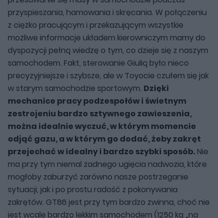
przyspieszania, hamowania i skręcania. W połączeniu
z ciężko pracującym i przekazującym wszystkie
możliwe informacje układem kierowniczym mamy do
dyspozycji pełną wiedzę o tym, co dzieje się z naszym
samochodem. Fakt, sterowanie Giulią było nieco
precyzyjniejsze i szybsze, ale w Toyocie czułem się jak
w starym samochodzie sportowym.
Dzięki
mechanice pracy podzespołów i świetnym
zestrojeniu bardzo sztywnego zawieszenia,
można idealnie wyczuć, w którym momencie
odjąć gazu, a w którym go dodać, żeby zakręt
przejechać w idealny i bardzo szybki sposób.
Nie
ma przy tym niemal żadnego ugięcia nadwozia, które
mogłoby zaburzyć zarówno nasze postrzeganie
sytuacji, jak i po prostu radość z pokonywania
zakrętów. GT86 jest przy tym bardzo zwinna, choć nie
jest wcale bardzo lekkim samochodem (1250 kg „na