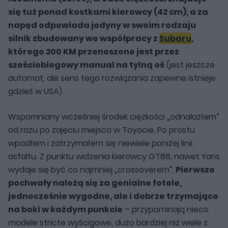
się tuż ponad kostkami kierowcy (42 cm), a za
napęd odpowiada jedyny w swoim rodzaju
silnik zbudowany we współpracy z
Subaru
,
którego 200 KM przenoszone jest przez
sześciobiegowy manual na tylną oś
(jest jeszcze
automat, ale sens tego rozwiązania zapewne istnieje
gdzieś w USA).
Wspomniany wcześniej środek ciężkości „odnalazłem”
od razu po zajęciu miejsca w Toyocie. Po prostu
wpadłem i zatrzymałem się niewiele poniżej linii
asfaltu. Z punktu widzenia kierowcy GT86, nawet Yaris
wydaje się być co najmniej „crossoverem”.
Pierwsze
pochwały należą się za genialne fotele,
jednocześnie wygodne, ale i dobrze trzymające
na boki w każdym punkcie
– przypominają nieco
modele stricte wyścigowe, dużo bardziej niż wiele z