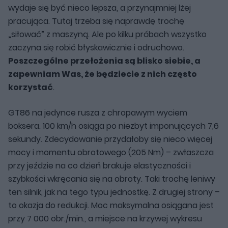
wydaje się być nieco lepsza, a przynajmniej lżej
pracująca. Tutaj trzeba się naprawdę trochę
„siłować” z maszyną. Ale po kilku próbach wszystko
zaczyna się robić błyskawicznie i odruchowo.
Poszczególne przełożenia są blisko siebie, a
zapewniam Was, że będziecie z nich często
korzystać
.
GT86 na jedynce rusza z chropawym wyciem
boksera. 100 km/h osiąga po niezbyt imponujących 7,6
sekundy. Zdecydowanie przydałoby się nieco więcej
mocy i momentu obrotowego (205 Nm) – zwłaszcza
przy jeździe na co dzień brakuje elastyczności i
szybkości wkręcania się na obroty. Taki trochę leniwy
ten silnik, jak na tego typu jednostkę. Z drugiej strony –
to okazja do redukcji. Moc maksymalna osiągana jest
przy 7 000 obr./min., a miejsce na krzywej wykresu