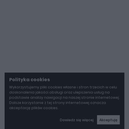
Polityka cookies
Wykorzystujemy pliki cookies własne i stron trzecich w celu
doskonalenia jakości obsługi oraz ulepszenia usług na
podstawie analizy nawigacji na naszej stronie internetowej.
Dalsze korzystanie z tej strony internetowej oznacza
akceptację plików cookies.
Dowiedz się więcej
Akceptuję
autoGALERIA
BYD idzie w stronę Rolls-Royce'a. Yangwang U8L ma w opcji ręcznie malowane dekory za 150 000 zł