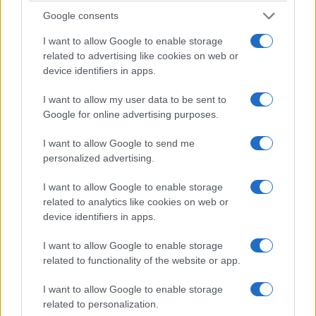
Google consents
Stąd dziwić może cena. Podstawowe GT86 dostępne
jest od 129 900 zł, co już nie jest niską ceną. Wersja
I want to allow Google to enable storage
Prestige to dodatkowe 7 000 zł.
Nasz egzemplarz w
related to advertising like cookies on web or
device identifiers in apps.
sumie kosztował 143 110 zł.
A to już wartość
niemalże na poziomie
Focusa RS
. Moim zdaniem, mimo
I want to allow my user data to be sent to
wszystkich zalet tego samochodu i bycia potężnym
Google for online advertising purposes.
"generatorem uśmiechu", cena jest zbyt wysoka.
I want to allow Google to send me
Mazdę MX-5
RF SkyFreedom dostaniemy za ponad 10
personalized advertising.
tys. mniej (z pakietem Recaro Sport). Fakt, Mazda jest
mniej dojrzałym i mniej "ostrym" samochodem, ale
I want to allow Google to enable storage
related to analytics like cookies on web or
potrafi dać równie dużo radości. Szczerze mówiąc,
device identifiers in apps.
widziałbym GT86 dostępne w wersji niższej niż
"Premium" - goły samochód do sportu, łatwy do
I want to allow Google to enable storage
modyfikacji i sporo tańszy.
related to functionality of the website or app.
I want to allow Google to enable storage
related to personalization.