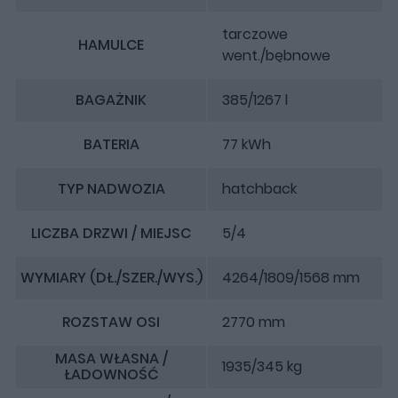
tarczowe
HAMULCE
went./bębnowe
BAGAŻNIK
385/1267 l
BATERIA
77 kWh
TYP NADWOZIA
hatchback
LICZBA DRZWI / MIEJSC
5/4
WYMIARY (DŁ./SZER./WYS.)
4264/1809/1568 mm
ROZSTAW OSI
2770 mm
MASA WŁASNA /
1935/345 kg
ŁADOWNOŚĆ