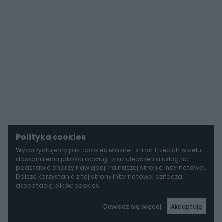
Polityka cookies
Wykorzystujemy pliki cookies własne i stron trzecich w celu
doskonalenia jakości obsługi oraz ulepszenia usług na
podstawie analizy nawigacji na naszej stronie internetowej.
Dalsze korzystanie z tej strony internetowej oznacza
akceptację plików cookies.
Dowiedz się więcej
Akceptuję
autoGALERIA
BYD idzie w stronę Rolls-Royce'a. Yangwang U8L ma w opcji ręcznie malowane dekory za 150 000 zł