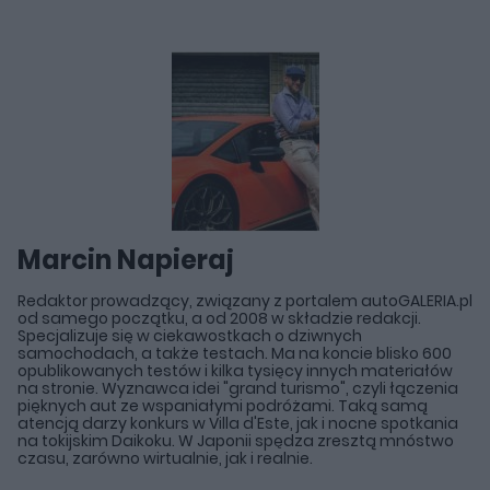
Marcin Napieraj
Redaktor prowadzący, związany z portalem autoGALERIA.pl
od samego początku, a od 2008 w składzie redakcji.
Specjalizuje się w ciekawostkach o dziwnych
samochodach, a także testach. Ma na koncie blisko 600
opublikowanych testów i kilka tysięcy innych materiałów
na stronie. Wyznawca idei "grand turismo", czyli łączenia
pięknych aut ze wspaniałymi podróżami. Taką samą
atencją darzy konkurs w Villa d'Este, jak i nocne spotkania
na tokijskim Daikoku. W Japonii spędza zresztą mnóstwo
czasu, zarówno wirtualnie, jak i realnie.