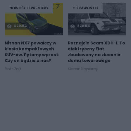
NOWOŚCI I PREMIERY
CIEKAWOSTKI
6 ZDJĘĆ
2 ZDJĘĆ
Nissan NX7 powalczy w
Poznajcie Sears XDH-1. To
klasie kompaktowych
elektryczny Fiat
SUV-ów. Pytamy wprost:
zbudowany na zlecenie
Czy on będzie u nas?
domu towarowego
Piotr Zajt
Marcin Napieraj