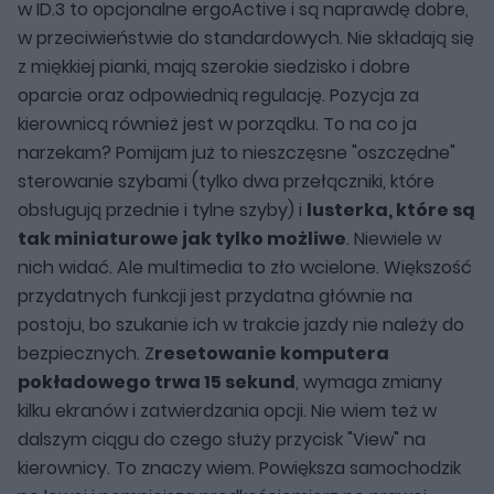
w ID.3 to opcjonalne ergoActive i są naprawdę dobre,
w przeciwieństwie do standardowych. Nie składają się
z miękkiej pianki, mają szerokie siedzisko i dobre
oparcie oraz odpowiednią regulację. Pozycja za
kierownicą również jest w porządku. To na co ja
narzekam? Pomijam już to nieszczęsne "oszczędne"
sterowanie szybami (tylko dwa przełączniki, które
obsługują przednie i tylne szyby) i
lusterka, które są
tak miniaturowe jak tylko możliwe
. Niewiele w
nich widać. Ale multimedia to zło wcielone. Większość
przydatnych funkcji jest przydatna głównie na
postoju, bo szukanie ich w trakcie jazdy nie należy do
bezpiecznych. Z
resetowanie komputera
pokładowego trwa 15 sekund
, wymaga zmiany
kilku ekranów i zatwierdzania opcji. Nie wiem też w
dalszym ciągu do czego służy przycisk "View" na
kierownicy. To znaczy wiem. Powiększa samochodzik