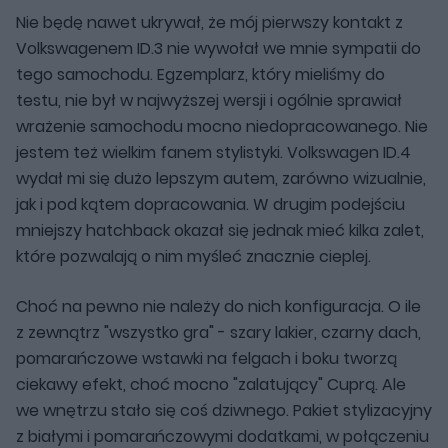
Nie będę nawet ukrywał, że mój pierwszy kontakt z
Volkswagenem ID.3 nie wywołał we mnie sympatii do
tego samochodu. Egzemplarz, który mieliśmy do
testu, nie był w najwyższej wersji i ogólnie sprawiał
wrażenie samochodu mocno niedopracowanego. Nie
jestem też wielkim fanem stylistyki. Volkswagen ID.4
wydał mi się dużo lepszym autem, zarówno wizualnie,
jak i pod kątem dopracowania. W drugim podejściu
mniejszy hatchback okazał się jednak mieć kilka zalet,
które pozwalają o nim myśleć znacznie cieplej.
Choć na pewno nie należy do nich konfiguracja. O ile
z zewnątrz "wszystko gra" - szary lakier, czarny dach,
pomarańczowe wstawki na felgach i boku tworzą
ciekawy efekt, choć mocno "zalatujący" Cuprą. Ale
we wnętrzu stało się coś dziwnego. Pakiet stylizacyjny
z białymi i pomarańczowymi dodatkami, w połączeniu