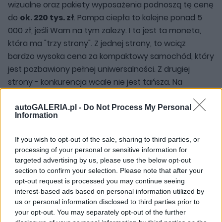
wizualne oraz pakiety wyposażenia podnoszą tę cenę
do
ok. 220 tys. zł
. Pompa ciepła to kolejne ponad 5
000 zł, jeśli Wam na tym zależy. I to jest ta moneta,
która ma "trzy strony". Z jednej strony, to wciąż
bardzo wysoka cena za kompaktowy samochód, który
jest pozbawiony pełnej uniwersalności. Z drugiej
strony - konkurencja wcale nie jest tańsza. Na
przykład podobnie wyposażona
Kia EV6 będzie
kosztować (wersja GT-Line) 237 900 zł (plus
autoGALERIA.pl -
Do Not Process My Personal
Information
pompa za 4 500 zł)
. Ale to nieco większy samochód,
któremu bliżej do klasy średniej.
If you wish to opt-out of the sale, sharing to third parties, or
processing of your personal or sensitive information for
A, no i oczywiście Volkswagen ID.3 nie byłby sobą,
targeted advertising by us, please use the below opt-out
gdyby kilka razy nie "wypluł" jakiegoś losowego błędu,
section to confirm your selection. Please note that after your
opt-out request is processed you may continue seeing
który po ponownym uruchomieniu zniknął.
interest-based ads based on personal information utilized by
us or personal information disclosed to third parties prior to
your opt-out. You may separately opt-out of the further