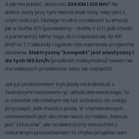
A jak ma jeździć, skoro ma
204 KM i 310 Nm
? No
dobra, waży przy tym niemal dwie tony, więc jest z
czym walczyć. Dlatego trudno oczekiwać tu emocji
jak w Golfie GTI (powiedzmy - Golfie V GTI, jeśli chodzi
o parametry). Mimo tego, ID.3 rozpędza się do 100
km/h w 7,7 sekundy i ogólnie robi naprawdę przyjemne
wrażenie.
Elektryczny "kompakt" jest elastyczny i
do tych 160 km/h
(prędkość maksymalna) nawet nie
ma większych problemów, żeby się rozpędzić.
Jak już przestawiłem tryb jazdy na Individual, z
twardszymi nastawami np. układu kierowniczego, to
w zasadzie nie miałbym się też za bardzo do czego
przyczepić, jeśli chodzi o jazdę. W standardowych
ustawieniach jest dla mnie nieco za miękko. Zawsze
jest "sztucznie", ale na elektryczny samochód z
naturalnym prowadzeniem to chyba przyjdzie nam