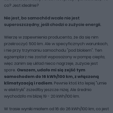
co? Jest idealnie?
Nie jest, bo samochód wcale nie jest
superoszczędny, jeśli chodzi o zużycie energii.
Wierzę w zapewnienia producenta, że da się nim
przekroczyć 500 km. Ale w specyficznych warunkach,
i nie przy trzymaniu samochodu "pod blokiem". Ten
egzemplarz nie został wyposażony w pompę ciepła,
więc zanim się układ nieco nagrzeje, zużycie jest
spore.
Owszem, udało mi się zejść tym
samochodem do 16 kWh/100 km, z włączoną
klimatyzacją i radiem
. Pewnie ktoś kto lepiej "umie
w elektryki" zszedłby jeszcze niżej. Ale średnio
wychodziło mi bliżej 19 - 20 kWh/100 km.
W trasie wyniki miałem od 16 do 26 kWh/100 km, co jest