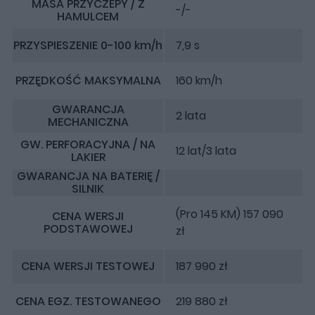
MASA PRZYCZEPY / Z
-/-
HAMULCEM
PRZYSPIESZENIE 0-100 km/h
7,9 s
PRZĘDKOŚĆ MAKSYMALNA
160 km/h
GWARANCJA
2 lata
MECHANICZNA
GW. PERFORACYJNA / NA
12 lat/3 lata
LAKIER
GWARANCJA NA BATERIĘ /
SILNIK
(Pro 145 KM) 157 090
CENA WERSJI
PODSTAWOWEJ
zł
CENA WERSJI TESTOWEJ
187 990 zł
CENA EGZ. TESTOWANEGO
219 880 zł