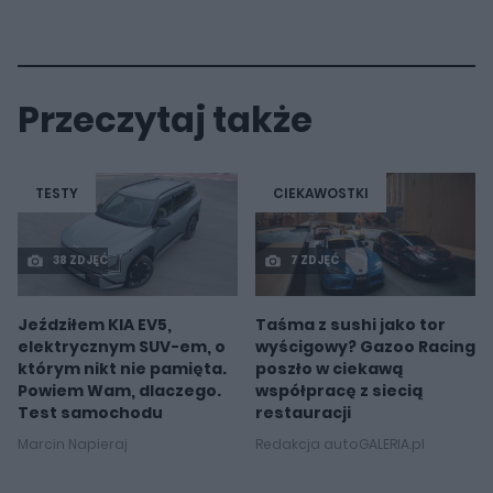
Przeczytaj także
TESTY
CIEKAWOSTKI
38 ZDJĘĆ
7 ZDJĘĆ
Jeździłem KIA EV5,
Taśma z sushi jako tor
elektrycznym SUV-em, o
wyścigowy? Gazoo Racing
którym nikt nie pamięta.
poszło w ciekawą
Powiem Wam, dlaczego.
współpracę z siecią
Test samochodu
restauracji
Marcin Napieraj
Redakcja autoGALERIA.pl