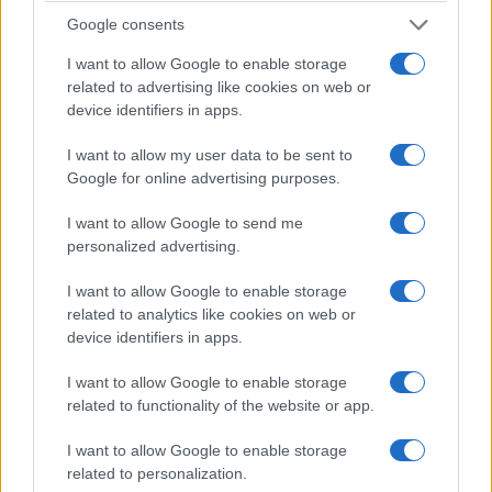
śmieszną ładowność, no i wciąż sypie błędami. Na
Google consents
szczęście już nie blokuje klimatyzacji i nie wyłącza
I want to allow Google to enable storage
całego komputera pokładowego. Chyba nawet
related to advertising like cookies on web or
dałoby się z nim żyć.
device identifiers in apps.
I want to allow my user data to be sent to
Zalety
Google for online advertising purposes.
W końcu wygodne fotele
I want to allow Google to send me
Komfortowe zawieszenie
personalized advertising.
Świetna zwrotność
I want to allow Google to enable storage
Dobre prowadzenie
related to analytics like cookies on web or
device identifiers in apps.
Da się tym pojechać oszczędnie
I want to allow Google to enable storage
related to functionality of the website or app.
Wady
I want to allow Google to enable storage
Słaba ergonomia
related to personalization.