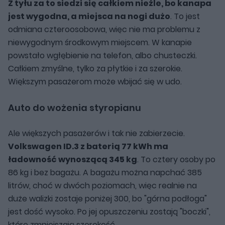
Z tyłu za to siedzi się całkiem nieźle, bo kanapa
jest wygodna, a miejsca na nogi dużo
. To jest
odmiana czteroosobowa, więc nie ma problemu z
niewygodnym środkowym miejscem. W kanapie
powstało wgłębienie na telefon, albo chusteczki.
Całkiem zmyślne, tylko za płytkie i za szerokie.
Większym pasażerom może wbijać się w udo.
Auto do wożenia styropianu
Ale większych pasażerów i tak nie zabierzecie.
Volkswagen ID.3 z baterią 77 kWh ma
ładowność wynoszącą 345 kg
. To cztery osoby po
86 kg i bez bagażu. A bagażu można napchać 385
litrów, choć w dwóch poziomach, więc realnie na
duże walizki zostaje poniżej 300, bo "górna podłoga"
jest dość wysoko. Po jej opuszczeniu zostają "boczki",
które zmniejszają szerokość.