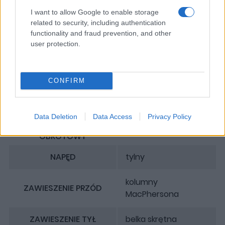
mała ładowność
I want to allow Google to enable storage
Choinki błędów jak były, tak są
related to security, including authentication
functionality and fraud prevention, and other
Potrafi zużyć bardzo dużo energii
user protection.
DANE TECHNICZNE
CONFIRM
PRODUCENTA
MOC MAKSYMALNA
150 kW (204 KM)
Data Deletion
Data Access
Privacy Policy
MAKS. MOMENT
310 Nm
OBROTOWY
NAPĘD
tylny
kolumny
ZAWIESZENIE PRZÓD
MacPhersona
ZAWIESZENIE TYŁ
belka skrętna