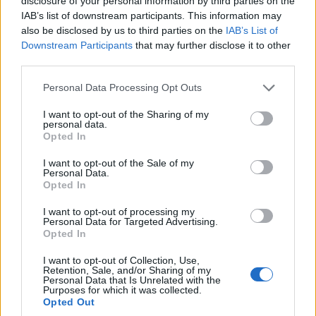
disclosure of your personal information by third parties on the
IAB’s list of downstream participants. This information may
also be disclosed by us to third parties on the
IAB’s List of
Downstream Participants
that may further disclose it to other
third parties.
Please note that this website/app uses one or more Google
Personal Data Processing Opt Outs
services and may gather and store information including but
not limited to your visit or usage behaviour. You may click to
I want to opt-out of the Sharing of my
personal data.
grant or deny consent to Google and its third-party tags to
Opted In
use your data for below specified purposes in below Google
consent section.
I want to opt-out of the Sale of my
Zobacz 36 zdjęć
Personal Data.
Opted In
Podsumowanie
I want to opt-out of processing my
Personal Data for Targeted Advertising.
Opted In
Mój kolejny kontakt z Volkswagenem ID.3 był znacznie
I want to opt-out of Collection, Use,
lepszy. Okazał się to być całkiem wygodny, dobrze
Retention, Sale, and/or Sharing of my
Personal Data that Is Unrelated with the
prowadzący się samochód, który jak trzeba potrafi
Purposes for which it was collected.
Opted Out
być oszczędny. Ma tylko bardzo słabą ergonomię i