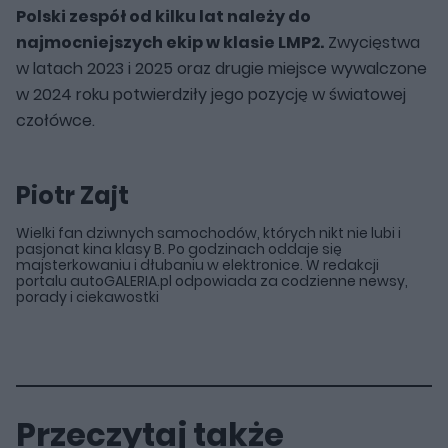
Polski zespół od kilku lat należy do
najmocniejszych ekip w klasie LMP2.
Zwycięstwa
w latach 2023 i 2025 oraz drugie miejsce wywalczone
w 2024 roku potwierdziły jego pozycję w światowej
czołówce.
Piotr Zajt
Wielki fan dziwnych samochodów, których nikt nie lubi i
pasjonat kina klasy B. Po godzinach oddaje się
majsterkowaniu i dłubaniu w elektronice. W redakcji
portalu autoGALERIA.pl odpowiada za codzienne newsy,
porady i ciekawostki
Przeczytaj także