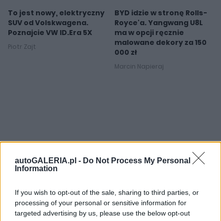
To jest nowy, elektryczny
BYD idzie w stronę Rolls-
SUV od Volskwagena.
Royce'a. Yangwang U8L
Poznajcie VW ID.Era 5X
ma w opcji ręcznie
malowane dekory za 150
Piotr Zajt
000 zł
Marcin Napieraj
autoGALERIA.pl -
Do Not Process My Personal
Information
If you wish to opt-out of the sale, sharing to third parties, or
processing of your personal or sensitive information for
targeted advertising by us, please use the below opt-out