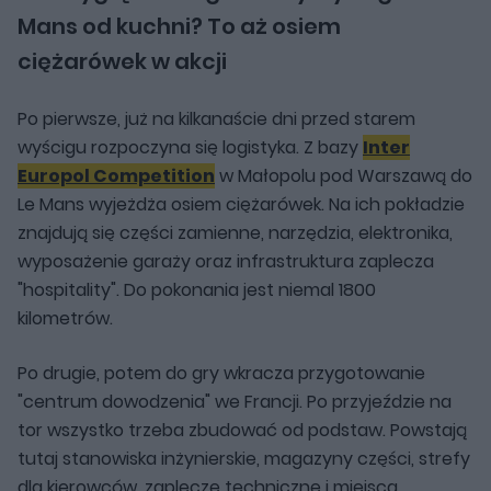
Mans od kuchni? To aż osiem
ciężarówek w akcji
Po pierwsze, już na kilkanaście dni przed starem
wyścigu rozpoczyna się logistyka. Z bazy
Inter
Europol Competition
w Małopolu pod Warszawą do
Le Mans wyjeżdża osiem ciężarówek. Na ich pokładzie
znajdują się części zamienne, narzędzia, elektronika,
wyposażenie garaży oraz infrastruktura zaplecza
"hospitality". Do pokonania jest niemal 1800
kilometrów.
Po drugie, potem do gry wkracza przygotowanie
"centrum dowodzenia" we Francji. Po przyjeździe na
tor wszystko trzeba zbudować od podstaw. Powstają
tutaj stanowiska inżynierskie, magazyny części, strefy
dla kierowców, zaplecze techniczne i miejsca