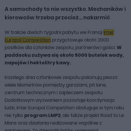
A samochody to nie wszystko. Mechaników i
kierowców trzeba przecież... nakarmić
W trakcie dwóch tygodni pobytu we Francji
Inter
Europol Competition
przygotowuje około 2000
posiłków dla członków zespołu, partnerów i gości.
W
paddocku zużywa się około 5000 butelek wody,
napojów i hektolitry kawy.
Każdego dnia członkowie zespołu pokonują pieszo
wiele kilometrów pomiędzy garażami, pit lane,
centrum technicznym i zapleczem zespołu.
Dodatkowym wyzwaniem pozostaje koordynacja
ludzi. Inter Europol Competition obsługuje w tym roku
nie tylko
program LMP2
, ale także projekt Road to Le
Mans oraz działania realizowane wspólnie z
partnerami. To dziesiątki lotów, rezerwacji