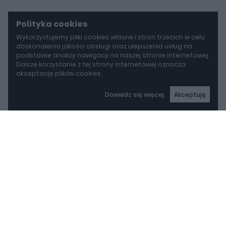
Polityka cookies
Wykorzystujemy pliki cookies własne i stron trzecich w celu
doskonalenia jakości obsługi oraz ulepszenia usług na
podstawie analizy nawigacji na naszej stronie internetowej.
Dalsze korzystanie z tej strony internetowej oznacza
akceptację plików cookies.
Dowiedz się więcej
Akceptuję
autoGALERIA
BYD idzie w stronę Rolls-Royce'a. Yangwang U8L ma w opcji ręcznie malowane dekory za 150 000 zł
BYD idzie w stronę Rolls-
Royce'a. Yangwang U8L
ma w opcji ręcznie
malowane dekory za 150
REKLAMA