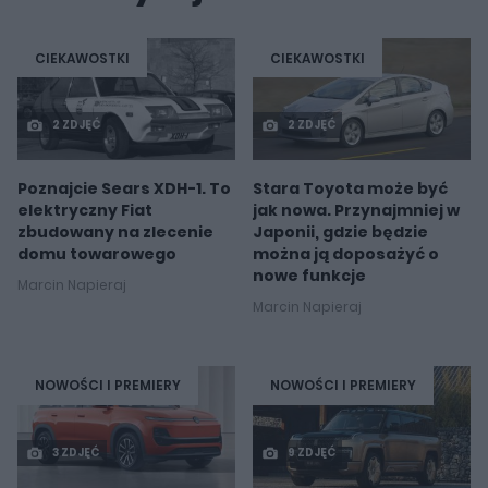
CIEKAWOSTKI
CIEKAWOSTKI
2 ZDJĘĆ
2 ZDJĘĆ
Poznajcie Sears XDH-1. To
Stara Toyota może być
elektryczny Fiat
jak nowa. Przynajmniej w
zbudowany na zlecenie
Japonii, gdzie będzie
domu towarowego
można ją doposażyć o
nowe funkcje
Marcin Napieraj
Marcin Napieraj
NOWOŚCI I PREMIERY
NOWOŚCI I PREMIERY
3 ZDJĘĆ
9 ZDJĘĆ