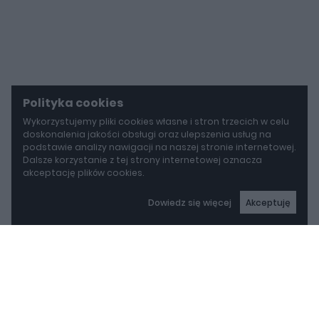
Polityka cookies
Wykorzystujemy pliki cookies własne i stron trzecich w celu
doskonalenia jakości obsługi oraz ulepszenia usług na
podstawie analizy nawigacji na naszej stronie internetowej.
Dalsze korzystanie z tej strony internetowej oznacza
akceptację plików cookies.
Dowiedz się więcej
Akceptuję
autoGALERIA
Mercedes-AMG GT 53 4-Door Coupe ma teraz sześć cylindrów "pod maską", choć nie ma tam żadnego silnika
Mercedes-AMG GT 53 4-
Door Coupe ma teraz