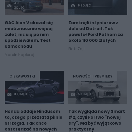
40
5 ZDJĘĆ
ZDJĘĆ
GAC Aion V okazał się
Zamknęli inżynierów z
mieć znacznie więcej
dala od Detroit. Tak
zalet, niż się po nim
powstał Ford Fathom za
spodziewałem. Test
około 110 000 złotych
samochodu
Piotr Zajt
Marcin Napieraj
CIEKAWOSTKI
NOWOŚCI I PREMIERY
3 ZDJĘĆ
5 ZDJĘĆ
Honda oddaje Hindusom
Tak wygląda nowy Smart
to, czego przez lata pilnie
#2, czyli Fortwo "nowej
strzegła. Tak chce
ery". Ma być wyjątkowo
oszczędzać na nowych
praktyczny