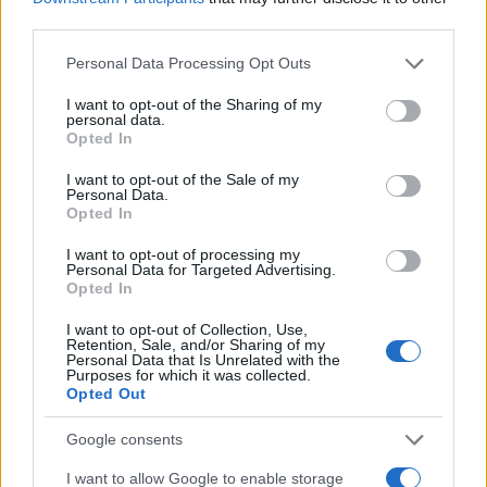
third parties.
Please note that this website/app uses one or more Google
Personal Data Processing Opt Outs
services and may gather and store information including but
not limited to your visit or usage behaviour. You may click to
I want to opt-out of the Sharing of my
personal data.
grant or deny consent to Google and its third-party tags to
Opted In
use your data for below specified purposes in below Google
consent section.
I want to opt-out of the Sale of my
Personal Data.
Opted In
I want to opt-out of processing my
Personal Data for Targeted Advertising.
Opted In
I want to opt-out of Collection, Use,
Retention, Sale, and/or Sharing of my
Personal Data that Is Unrelated with the
Purposes for which it was collected.
Opted Out
Google consents
I want to allow Google to enable storage