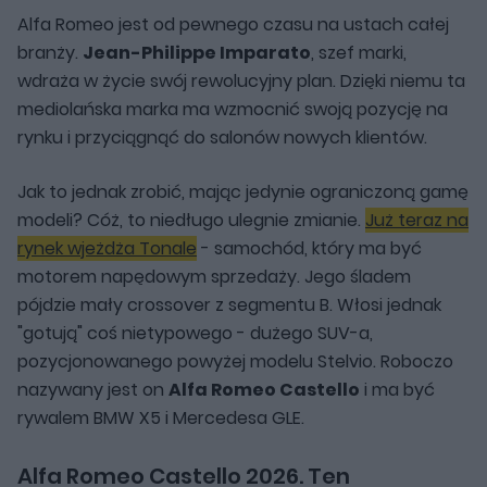
Alfa Romeo jest od pewnego czasu na ustach całej
branży.
Jean-Philippe Imparato
, szef marki,
wdraża w życie swój rewolucyjny plan. Dzięki niemu ta
mediolańska marka ma wzmocnić swoją pozycję na
rynku i przyciągnąć do salonów nowych klientów.
Jak to jednak zrobić, mając jedynie ograniczoną gamę
modeli? Cóż, to niedługo ulegnie zmianie.
Już teraz na
rynek wjeżdża Tonale
- samochód, który ma być
motorem napędowym sprzedaży. Jego śladem
pójdzie mały crossover z segmentu B. Włosi jednak
"gotują" coś nietypowego - dużego SUV-a,
pozycjonowanego powyżej modelu Stelvio. Roboczo
nazywany jest on
Alfa Romeo Castello
i ma być
rywalem BMW X5 i Mercedesa GLE.
Alfa Romeo Castello 2026. Ten