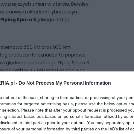
ajważniejszych zmian w ofercie. Bentley
nie z nowym układem hybrydowym,
Flying Spura S
, jakiego dotąd
ystemowo 680 KM oraz 930 Nm
ug producenta oznacza to poprawę
 względem poprzedniego Flying Spura S.
 do setki w 3,7 sekundy i osiąga 307
RIA.pl -
Do Not Process My Personal Information
to opt-out of the sale, sharing to third parties, or processing of your per
formation for targeted advertising by us, please use the below opt-out s
r selection. Please note that after your opt-out request is processed y
eing interest-based ads based on personal information utilized by us or
disclosed to third parties prior to your opt-out. You may separately opt-
losure of your personal information by third parties on the IAB’s list of