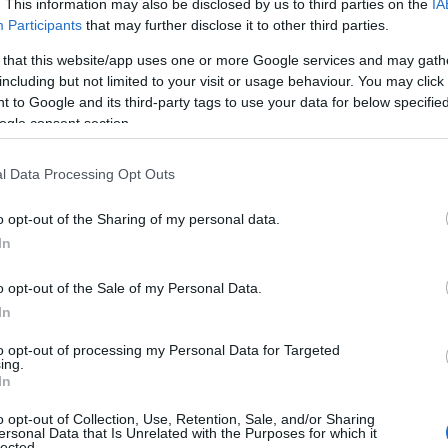
. This information may also be disclosed by us to third parties on the
IA
Participants
that may further disclose it to other third parties.
 that this website/app uses one or more Google services and may gath
including but not limited to your visit or usage behaviour. You may click 
 to Google and its third-party tags to use your data for below specifi
ogle consent section.
l Data Processing Opt Outs
o opt-out of the Sharing of my personal data.
 napędu,
Bentley
zastosował
In
mechanizm różnicowy o ograniczonym
tywny napęd na cztery koła oraz system
o opt-out of the Sale of my Personal Data.
otowego. Samochód otrzymał także
In
 aktywną stabilizację przechyłów
to opt-out of processing my Personal Data for Targeted
 48V.
ing.
In
 przestrzeni do
o opt-out of Collection, Use, Retention, Sale, and/or Sharing
ersonal Data that Is Unrelated with the Purposes for which it
lected.