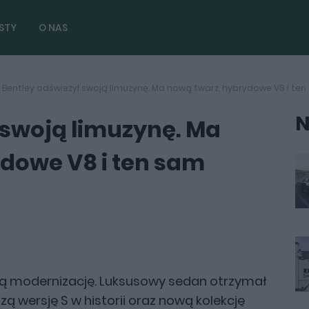
STY
O NAS
Bentley odświeżył swoją limuzynę. Ma nową twarz, hybrydowe V8 i te
N
 swoją limuzynę. Ma
dowe V8 i ten sam
użą modernizację. Luksusowy sedan otrzymał
 wersję S w historii oraz nową kolekcję