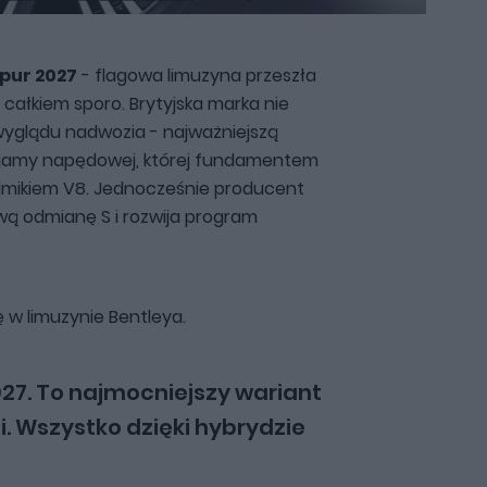
Spur 2027
- flagowa limuzyna przeszła
t całkiem sporo. Brytyjska marka nie
wyglądu nadwozia - najważniejszą
gamy napędowej, której fundamentem
silmikiem V8. Jednocześnie producent
wą odmianę S i rozwija program
ę w limuzynie Bentleya.
027. To najmocniejszy wariant
i. Wszystko dzięki hybrydzie