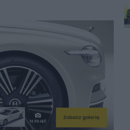
Zobacz galerię
12 ZDJĘĆ