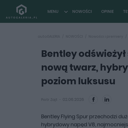
MENU
NOWOŚCI
OPINIE
TE
autoGALERIA
NOWOŚCI
Nowości i premiery
Bentley odświeżył
nową twarz, hybry
poziom luksusu
02.06.2026
Piotr Zajt
Bentley Flying Spur przechodzi d
hybrydowy napęd V8, najmocniejszą