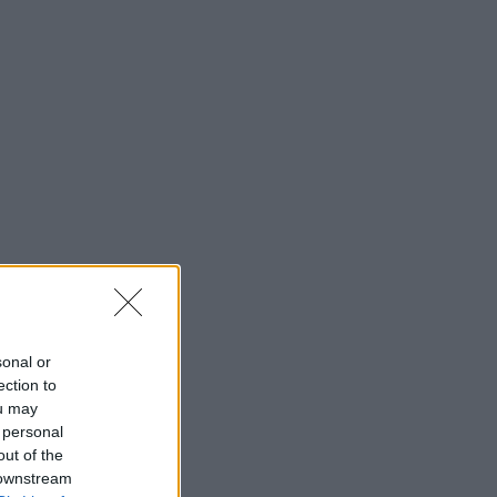
sonal or
ection to
ou may
 personal
out of the
 downstream