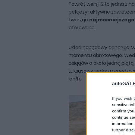
Powrót wersji S to jedna z n
połączył aktywne zawiesze
tworząc
najmocniejszego 
oferowano.
Układ napędowy generuje s
momentu obrotowego. Wedł
osiągów o około jedną piątą
Luksusowy sedan rozpędza się
km/h.
autoGALE
If you wish 
sensitive in
confirm you
continue se
information 
further disc