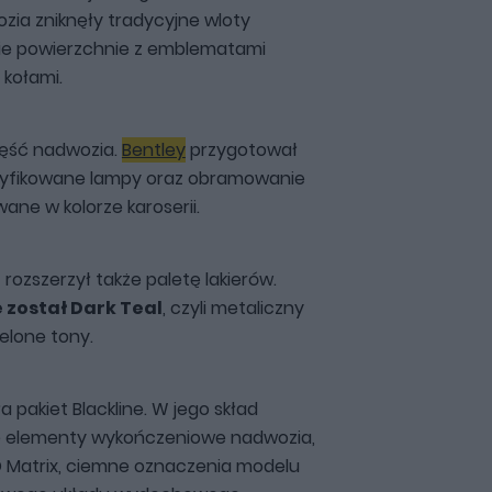
zia zniknęły tradycyjne wloty
dkie powierzchnie z emblematami
kołami.
zęść nadwozia.
Bentley
przygotował
dyfikowane lampy oraz obramowanie
wane w kolorze karoserii.
t rozszerzył także paletę lakierów.
 został Dark Teal
, czyli metaliczny
ielone tony.
pakiet Blackline. W jego skład
 elementy wykończeniowe nadwozia,
D Matrix, ciemne oznaczenia modelu