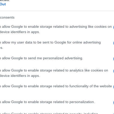
yglądu
Out
odelu Bentley rozszerzył ofertę
consents
i mogą teraz wybierać spośród pięciu
o allow Google to enable storage related to advertising like cookies on
ie każdego z nich wymaga około
evice identifiers in apps.
o allow my user data to be sent to Google for online advertising
s.
a Virtuoso
. To specjalny pakiet
to allow Google to send me personalized advertising.
kalne materiały wykończeniowe, hafty
utrzymane w szampańskiej kolorystyce.
o allow Google to enable storage related to analytics like cookies on
evice identifiers in apps.
 warianty stylistyczne nazwane
o allow Google to enable storage related to functionality of the website
y oferuje inną interpretację kolorystyki
ydowanie ciemniejsze kompozycje.
o allow Google to enable storage related to personalization.
o allow Google to enable storage related to security, including