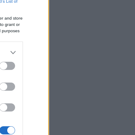
B’s List of
er and store
to grant or
ed purposes