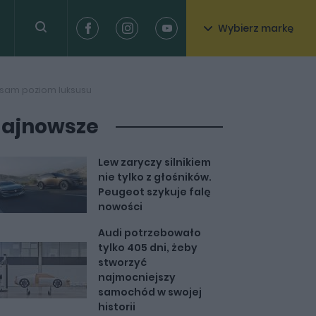
Wybierz markę
n sam poziom luksusu
ajnowsze
Lew zaryczy silnikiem
nie tylko z głośników.
Peugeot szykuje falę
nowości
Audi potrzebowało
tylko 405 dni, żeby
stworzyć
najmocniejszy
samochód w swojej
historii