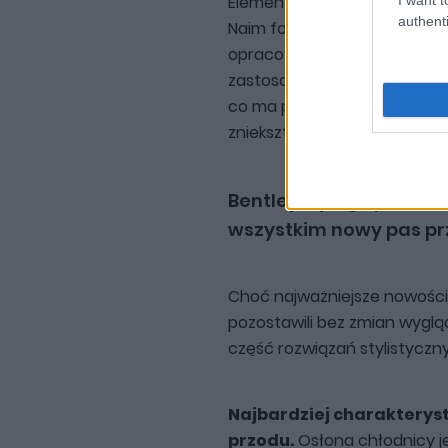
Elementem kolekcji Virtuoso
authenti
Naim for Mulliner. Zestaw wy
opracowane wcześniej dla 
zastosował membrany bazu
co ma przełożyć się na wyso
zniekształceń.
Bentley Flying Spur 202
wszystkim nowy pas pr
Choć najważniejsze nowości k
pozostawili bez zmian wygl
część rozwiązań stylistyczn
Najbardziej charakterys
przodu.
Osłona chłodnicy j