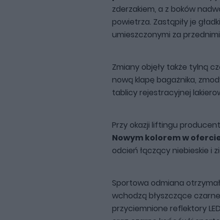
zderzakiem, a z boków nadwo
powietrza. Zastąpiły je gła
umieszczonymi za przednimi 
Zmiany objęły także tylną c
nową klapę bagażnika, zmo
tablicy rejestracyjnej lakiero
Przy okazji liftingu producen
Nowym kolorem w ofercie
odcień łączący niebieskie i z
Sportowa odmiana otrzymała 
wchodzą błyszczące czarne
przyciemnione reflektory LE