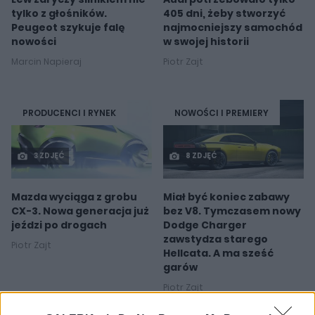
tylko z głośników.
405 dni, żeby stworzyć
Peugeot szykuje falę
najmocniejszy samochód
nowości
w swojej historii
Marcin Napieraj
Piotr Zajt
PRODUCENCI I RYNEK
NOWOŚCI I PREMIERY
3 ZDJĘĆ
8 ZDJĘĆ
Mazda wyciąga z grobu
Miał być koniec zabawy
CX-3. Nowa generacja już
bez V8. Tymczasem nowy
jeździ po drogach
Dodge Charger
zawstydza starego
Piotr Zajt
Hellcata. A ma sześć
garów
Piotr Zajt