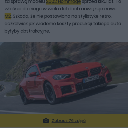
za sprawą modelu
2002 Hommage
sprzed kilku lat. To
właśnie do niego w wielu detalach nawiązuje nowe
M2
. Szkoda, że nie postawiono na stylistykę retro,
aczkolwiek jak wiadomo koszty produkcji takiego auta
byłyby abstrakcyjne.
Zobacz 76 zdjęć