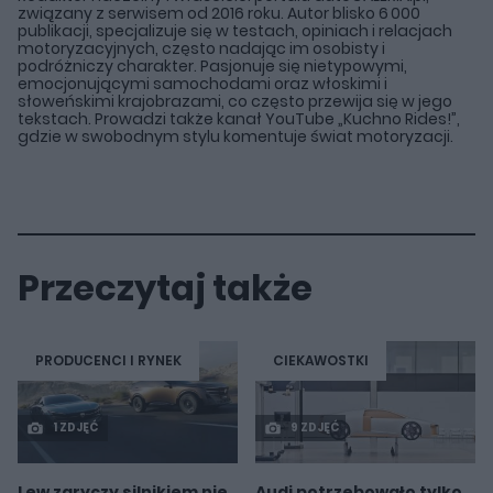
związany z serwisem od 2016 roku. Autor blisko 6 000
publikacji, specjalizuje się w testach, opiniach i relacjach
motoryzacyjnych, często nadając im osobisty i
podróżniczy charakter. Pasjonuje się nietypowymi,
emocjonującymi samochodami oraz włoskimi i
słoweńskimi krajobrazami, co często przewija się w jego
tekstach. Prowadzi także kanał YouTube „Kuchno Rides!”,
gdzie w swobodnym stylu komentuje świat motoryzacji.
Przeczytaj także
PRODUCENCI I RYNEK
CIEKAWOSTKI
1 ZDJĘĆ
9 ZDJĘĆ
Lew zaryczy silnikiem nie
Audi potrzebowało tylko