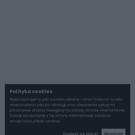
Polityka cookies
Wykorzystujemy pliki cookies własne i stron trzecich w celu
doskonalenia jakości obsługi oraz ulepszenia usług na
podstawie analizy nawigacji na naszej stronie internetowej.
Dalsze korzystanie z tej strony internetowej oznacza
akceptację plików cookies.
Dowiedz się więcej
Akceptuję