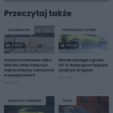
Przeczytaj także
CIEKAWOSTKI
PRODUCENCI I RYNEK
9 ZDJĘĆ
3 ZDJĘĆ
Audi potrzebowało tylko
Mazda wyciąga z grobu
405 dni, żeby stworzyć
CX-3. Nowa generacja już
najmocniejszy samochód
jeździ po drogach
w swojej historii
Piotr Zajt
Piotr Zajt
NOWOŚCI I PREMIERY
TESTY