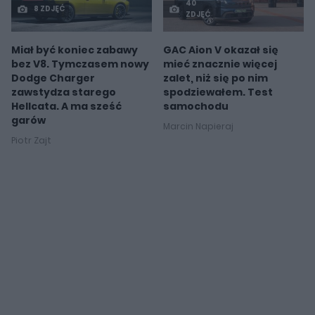
40
8 ZDJĘĆ
ZDJĘĆ
Miał być koniec zabawy
GAC Aion V okazał się
bez V8. Tymczasem nowy
mieć znacznie więcej
Dodge Charger
zalet, niż się po nim
zawstydza starego
spodziewałem. Test
Hellcata. A ma sześć
samochodu
garów
Marcin Napieraj
Piotr Zajt