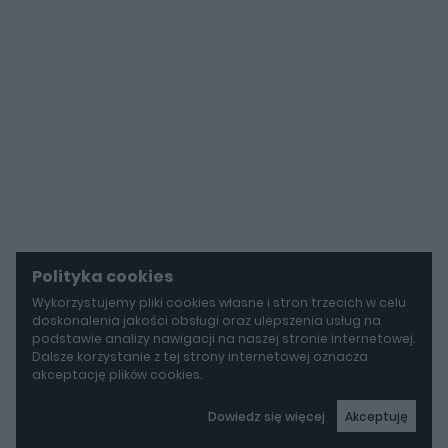
Polityka cookies
Wykorzystujemy pliki cookies własne i stron trzecich w celu
doskonalenia jakości obsługi oraz ulepszenia usług na
podstawie analizy nawigacji na naszej stronie internetowej.
Dalsze korzystanie z tej strony internetowej oznacza
akceptację plików cookies.
Dowiedz się więcej
Akceptuję
autoGALERIA
Mazda wyciąga z grobu CX-3. Nowa generacja już jeździ po drogach