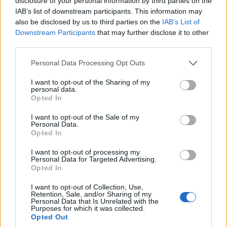
disclosure of your personal information by third parties on the
IAB’s list of downstream participants. This information may
also be disclosed by us to third parties on the
IAB’s List of
Downstream Participants
that may further disclose it to other
third parties.
Please note that this website/app uses one or more Google
Personal Data Processing Opt Outs
services and may gather and store information including but
not limited to your visit or usage behaviour. You may click to
I want to opt-out of the Sharing of my
personal data.
grant or deny consent to Google and its third-party tags to
Opted In
use your data for below specified purposes in below Google
consent section.
I want to opt-out of the Sale of my
Personal Data.
Opted In
I want to opt-out of processing my
Personal Data for Targeted Advertising.
Opted In
I want to opt-out of Collection, Use,
Retention, Sale, and/or Sharing of my
Personal Data that Is Unrelated with the
Purposes for which it was collected.
Opted Out