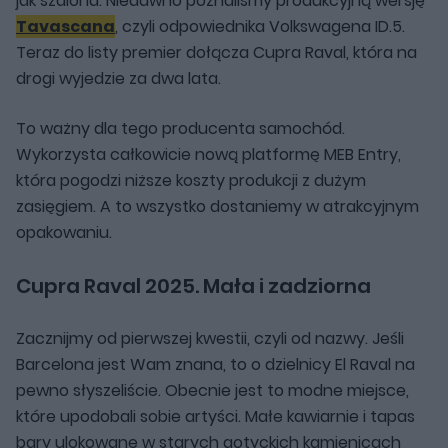
jak szalona. Niedawno poznaliśmy produkcyjną wersję
Tavascana
, czyli odpowiednika Volkswagena ID.5.
Teraz do listy premier dołącza Cupra Raval, która na
drogi wyjedzie za dwa lata.
To ważny dla tego producenta samochód.
Wykorzysta całkowicie nową platformę MEB Entry,
która pogodzi niższe koszty produkcji z dużym
zasięgiem. A to wszystko dostaniemy w atrakcyjnym
opakowaniu.
Cupra Raval 2025. Mała i zadziorna
Zacznijmy od pierwszej kwestii, czyli od nazwy. Jeśli
Barcelona jest Wam znana, to o dzielnicy El Raval na
pewno słyszeliście. Obecnie jest to modne miejsce,
które upodobali sobie artyści. Małe kawiarnie i tapas
bary ulokowane w starych gotyckich kamienicach