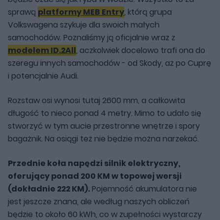
sprawą
platformy MEB Entry
, którą grupa
Volkswagena szykuje dla swoich małych
samochodów. Poznaliśmy ją oficjalnie wraz z
modelem ID.2All
, aczkolwiek docelowo trafi ona do
szeregu innych samochodów - od Skody, aż po Cuprę
i potencjalnie Audi.
Rozstaw osi wynosi tutaj 2600 mm, a całkowita
długość to nieco ponad 4 metry. Mimo to udało się
stworzyć w tym aucie przestronne wnętrze i spory
bagażnik. Na osiągi też nie będzie można narzekać.
Przednie koła napędzi silnik elektryczny,
oferujący ponad 200 KM w topowej wersji
(dokładnie 222 KM).
Pojemność akumulatora nie
jest jeszcze znana, ale według naszych obliczeń
będzie to około 60 kWh, co w zupełności wystarczy