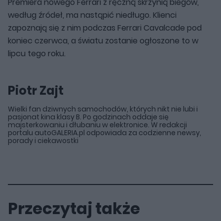
Premiera nowego Ferrari z ręczną skrzynią biegów,
według źródeł, ma nastąpić niedługo. Klienci
zapoznają się z nim podczas Ferrari Cavalcade pod
koniec czerwca, a światu zostanie ogłoszone to w
lipcu tego roku.
Piotr Zajt
Wielki fan dziwnych samochodów, których nikt nie lubi i
pasjonat kina klasy B. Po godzinach oddaje się
majsterkowaniu i dłubaniu w elektronice. W redakcji
portalu autoGALERIA.pl odpowiada za codzienne newsy,
porady i ciekawostki
Przeczytaj także