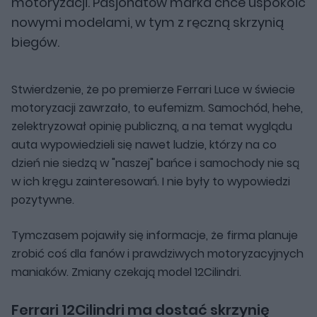
motoryzacji. Pasjonatów marka chce uspokoić
nowymi modelami, w tym z ręczną skrzynią
biegów.
Stwierdzenie, że po premierze Ferrari Luce w świecie
motoryzacji zawrzało, to eufemizm. Samochód, hehe,
zelektryzował opinię publiczną, a na temat wyglądu
auta wypowiedzieli się nawet ludzie, którzy na co
dzień nie siedzą w "naszej" bańce i samochody nie są
w ich kręgu zainteresowań. I nie były to wypowiedzi
pozytywne.
Tymczasem pojawiły się informacje, że firma planuje
zrobić coś dla fanów i prawdziwych motoryzacyjnych
maniaków. Zmiany czekają model 12Cilindri.
Ferrari 12Cilindri ma dostać skrzynię