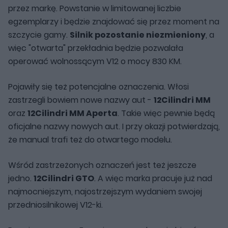
przez markę. Powstanie w limitowanej liczbie
egzemplarzy i będzie znajdować się przez moment na
szczycie gamy.
Silnik pozostanie niezmieniony
, a
więc "otwarta" przekładnia będzie pozwalała
operować wolnossącym V12 o mocy 830 KM.
Pojawiły się też potencjalne oznaczenia. Włosi
zastrzegli bowiem nowe nazwy aut -
12Cilindri MM
oraz
12Cilindri MM Aperta
. Takie więc pewnie będą
oficjalne nazwy nowych aut. I przy okazji potwierdzają,
że manual trafi też do otwartego modelu.
Wśród zastrzeżonych oznaczeń jest też jeszcze
jedno.
12Cilindri GTO
. A więc marka pracuje już nad
najmocniejszym, najostrzejszym wydaniem swojej
przedniosilnikowej V12-ki.