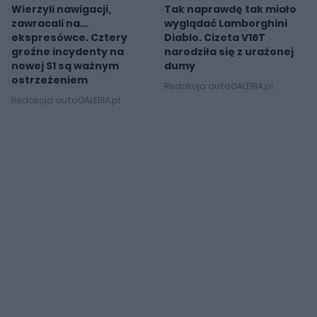
Wierzyli nawigacji,
Tak naprawdę tak miało
zawracali na...
wyglądać Lamborghini
ekspresówce. Cztery
Diablo. Cizeta V16T
groźne incydenty na
narodziła się z urażonej
nowej S1 są ważnym
dumy
ostrzeżeniem
Redakcja autoGALERIA.pl
Redakcja autoGALERIA.pl