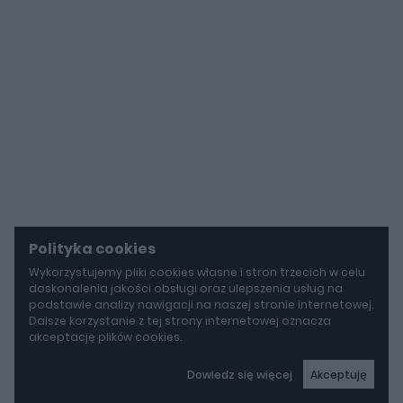
Polityka cookies
Wykorzystujemy pliki cookies własne i stron trzecich w celu
doskonalenia jakości obsługi oraz ulepszenia usług na
podstawie analizy nawigacji na naszej stronie internetowej.
Dalsze korzystanie z tej strony internetowej oznacza
akceptację plików cookies.
Dowiedz się więcej
Akceptuję
autoGALERIA
Tak naprawdę tak miało wyglądać Lamborghini Diablo. Cizeta V16T narodziła się z urażonej dumy