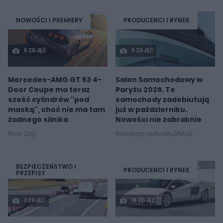
NOWOŚCI I PREMIERY
PRODUCENCI I RYNEK
5 ZDJĘĆ
5 ZDJĘĆ
Mercedes-AMG GT 53 4-
Salon Samochodowy w
Door Coupe ma teraz
Paryżu 2026. Te
sześć cylindrów "pod
samochody zadebiutują
maską", choć nie ma tam
już w październiku.
żadnego silnika
Nowości nie zabraknie
Piotr Zajt
Redakcja autoGALERIA.pl
BEZPIECZEŃSTWO I
PRODUCENCI I RYNEK
PRZEPISY
3 ZDJĘĆ
15 ZDJĘĆ