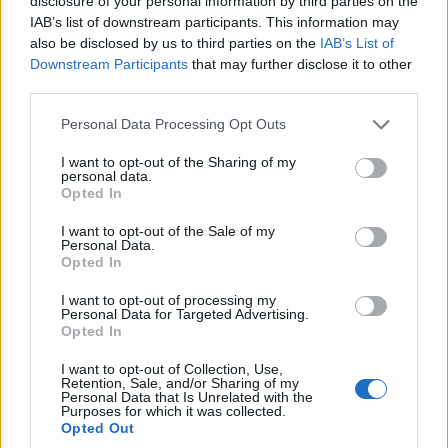
disclosure of your personal information by third parties on the
IAB’s list of downstream participants. This information may
also be disclosed by us to third parties on the
IAB’s List of
Downstream Participants
that may further disclose it to other
third parties.
Please note that this website/app uses one or more Google
Personal Data Processing Opt Outs
services and may gather and store information including but
not limited to your visit or usage behaviour. You may click to
I want to opt-out of the Sharing of my
personal data.
grant or deny consent to Google and its third-party tags to
Opted In
use your data for below specified purposes in below Google
consent section.
I want to opt-out of the Sale of my
Personal Data.
Opted In
I want to opt-out of processing my
Personal Data for Targeted Advertising.
Opted In
I want to opt-out of Collection, Use,
Retention, Sale, and/or Sharing of my
Personal Data that Is Unrelated with the
Purposes for which it was collected.
Opted Out