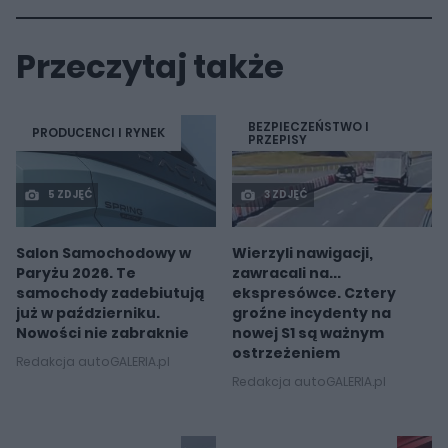
Przeczytaj także
BEZPIECZEŃSTWO I
PRODUCENCI I RYNEK
PRZEPISY
5 ZDJĘĆ
3 ZDJĘĆ
Salon Samochodowy w
Wierzyli nawigacji,
Paryżu 2026. Te
zawracali na...
samochody zadebiutują
ekspresówce. Cztery
już w październiku.
groźne incydenty na
Nowości nie zabraknie
nowej S1 są ważnym
ostrzeżeniem
Redakcja autoGALERIA.pl
Redakcja autoGALERIA.pl