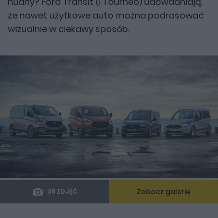
nudny? Ford Transit (i Tourneo) udowadniają,
że nawet użytkowe auto można podrasować
wizualnie w ciekawy sposób.
Zobacz galerię
38 ZDJĘĆ