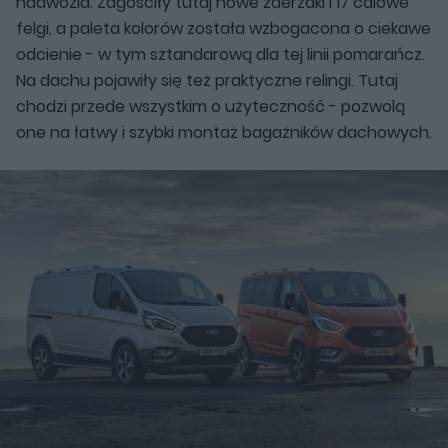
nadwozia. Zagościły tutaj nowe zderzaki i 17 calowe
felgi, a paleta kolorów została wzbogacona o ciekawe
odcienie - w tym sztandarową dla tej linii pomarańcz.
Na dachu pojawiły się też praktyczne relingi. Tutaj
chodzi przede wszystkim o użyteczność - pozwolą
one na łatwy i szybki montaż bagażników dachowych.