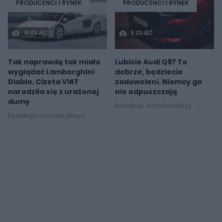
PRODUCENCI I RYNEK
PRODUCENCI I RYNEK
15 ZDJĘĆ
5 ZDJĘĆ
Tak naprawdę tak miało
Lubicie Audi Q8? To
wyglądać Lamborghini
dobrze, będziecie
Diablo. Cizeta V16T
zadowoleni. Niemcy go
narodziła się z urażonej
nie odpuszczają
dumy
Redakcja autoGALERIA.pl
Redakcja autoGALERIA.pl