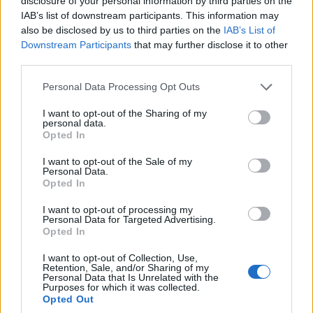
disclosure of your personal information by third parties on the
IAB’s list of downstream participants. This information may
also be disclosed by us to third parties on the
IAB’s List of
Downstream Participants
that may further disclose it to other
third parties.
Please note that this website/app uses one or more Google
Personal Data Processing Opt Outs
services and may gather and store information including but
not limited to your visit or usage behaviour. You may click to
I want to opt-out of the Sharing of my
personal data.
grant or deny consent to Google and its third-party tags to
Opted In
use your data for below specified purposes in below Google
consent section.
I want to opt-out of the Sale of my
Personal Data.
Opted In
I want to opt-out of processing my
Personal Data for Targeted Advertising.
Opted In
I want to opt-out of Collection, Use,
Retention, Sale, and/or Sharing of my
Personal Data that Is Unrelated with the
Purposes for which it was collected.
Opted Out