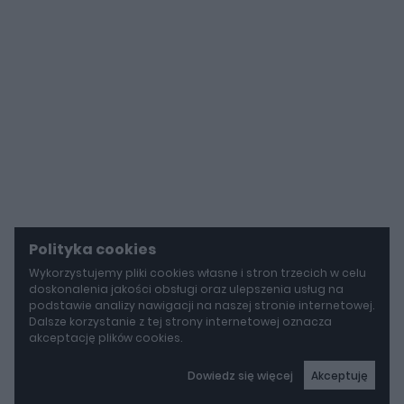
Polityka cookies
Wykorzystujemy pliki cookies własne i stron trzecich w celu
doskonalenia jakości obsługi oraz ulepszenia usług na
podstawie analizy nawigacji na naszej stronie internetowej.
Dalsze korzystanie z tej strony internetowej oznacza
akceptację plików cookies.
Dowiedz się więcej
Akceptuję
autoGALERIA
Tak naprawdę tak miało wyglądać Lamborghini Diablo. Cizeta V16T narodziła się z urażonej dumy