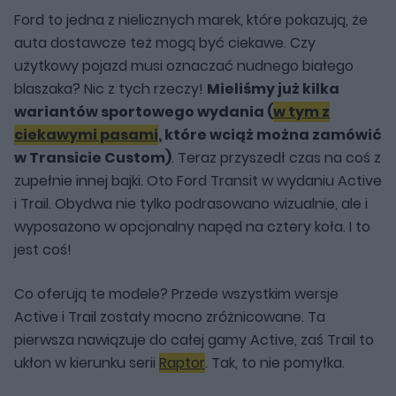
Ford to jedna z nielicznych marek, które pokazują, że
auta dostawcze też mogą być ciekawe. Czy
użytkowy pojazd musi oznaczać nudnego białego
blaszaka? Nic z tych rzeczy!
Mieliśmy już kilka
wariantów sportowego wydania (
w tym z
ciekawymi pasami
, które wciąż można zamówić
w Transicie Custom)
. Teraz przyszedł czas na coś z
zupełnie innej bajki. Oto Ford Transit w wydaniu Active
i Trail. Obydwa nie tylko podrasowano wizualnie, ale i
wyposażono w opcjonalny napęd na cztery koła. I to
jest coś!
Co oferują te modele? Przede wszystkim wersje
Active i Trail zostały mocno zróżnicowane. Ta
pierwsza nawiązuje do całej gamy Active, zaś Trail to
ukłon w kierunku serii
Raptor
. Tak, to nie pomyłka.