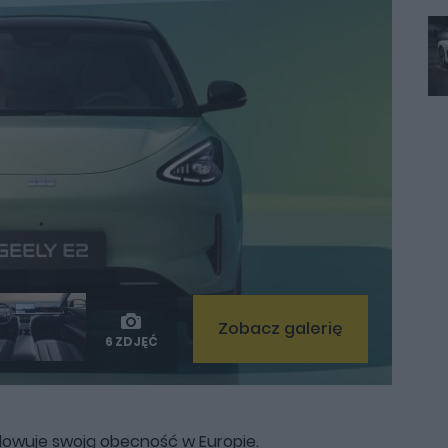
Zobacz galerię
6 ZDJĘĆ
owuje swoją obecność w Europie.