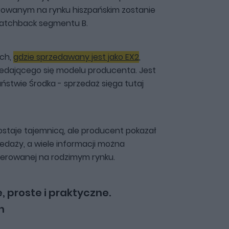
owanym na rynku hiszpańskim zostanie
 hatchback segmentu B.
ach,
gdzie sprzedawany jest jako EX2
,
rzedającego się modelu producenta. Jest
ństwie Środka - sprzedaż sięga tutaj
ostaje tajemnicą, ale producent pokazał
rzedaży, a wiele informacji można
erowanej na rodzimym rynku.
, proste i praktyczne.
h