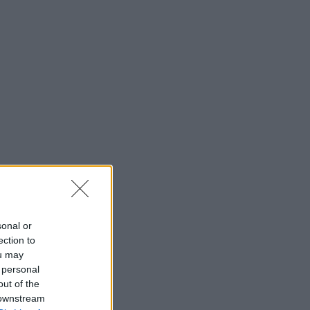
sonal or
ection to
ou may
 personal
out of the
 downstream