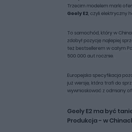
Trzecim modelem marki ofer
Geely E2
, czyli elektryczny
To samochód, który w Chin
zdobył pozycję najlepiej sp
też bestsellerem w całym Pa
500 000 aut rocznie.
Europejska specyfikacja poz
już wersję, która trafi do sp
wywnioskować z odmiany of
Geely E2 ma być tanie
Produkcja - w Chinac