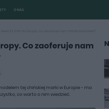
STY
O NAS
Geely E2 trafi do Europy. Co zaoferuje nam chiński bestseller?
N
Europy. Co zaoferuje nam
?
odelem tej chińskiej marki w Europie - ma
szystko, co warto o nim wiedzieć.