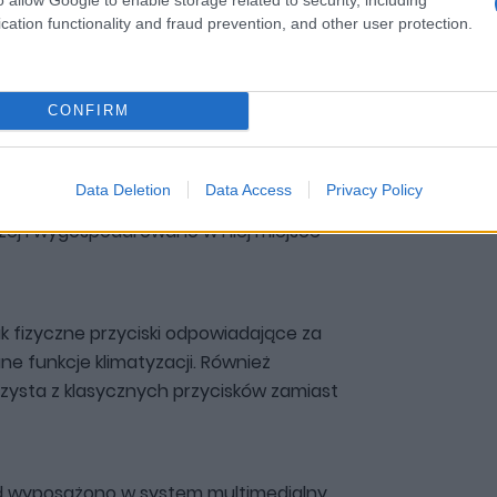
cation functionality and fraud prevention, and other user protection.
astikowa. Wszystko po to, aby
CONFIRM
owano zgodnie z aktualnym kierunkiem
Data Deletion
Data Access
Privacy Policy
w. Są tutaj dwa ekrany, centralną
żej i wygospodarowano w niej miejsce
ak fizyczne przyciski odpowiadające za
ne funkcje klimatyzacji. Również
zysta z klasycznych przycisków zamiast
d wyposażono w system multimedialny