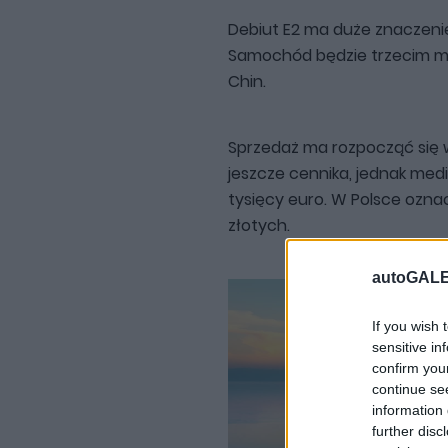
Debiut E2 ma duże znaczenie
Samochód będzie trzecim mod
Chin.
Sprzedaż ma rozpocząć się w
jeszcze cennika, jednak med
tysięcy euro. W Polsce ozna
złotych.
autoGALE
If you wish 
sensitive in
confirm you
continue se
information 
further disc