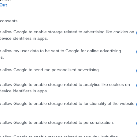
si 2650 mm, co należy do najlepszych
Out
consents
nie dzięki długiemu rozstawowi osi
o allow Google to enable storage related to advertising like cookies on
ejsca porównywalną z samochodami
evice identifiers in apps.
ilnikami spalinowymi.
o allow my user data to be sent to Google for online advertising
s.
wicie płaską podłogę z tyłu.
to allow Google to send me personalized advertising.
ycji nawiewy oraz uchwyty, a pod
ano dodatkową przestrzeń na drobne
o allow Google to enable storage related to analytics like cookies on
evice identifiers in apps.
o allow Google to enable storage related to functionality of the website
eż bagażnik.
Standardowo oferuje
, a po złożeniu tylnej kanapy przestrzeń
o allow Google to enable storage related to personalization.
cent przewidział także niewielki przedni
zy innymi na przewody do ładowania.
o allow Google to enable storage related to security, including