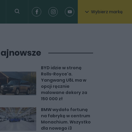
Wybierz markę
ajnowsze
BYD idzie w stronę
Rolls-Royce'a.
Yangwang U8L ma w
opcji ręcznie
malowane dekory za
150 000 zł
BMW wydało fortunę
na fabrykę w centrum
Monachium. Wszystko
dla nowego i3