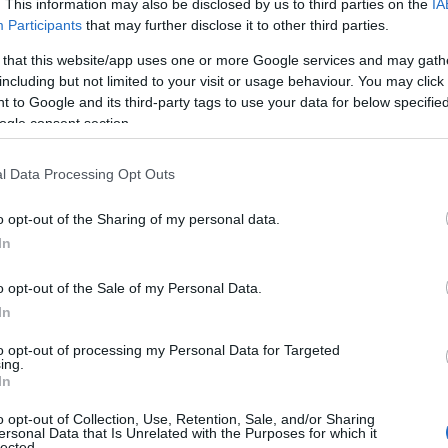
. This information may also be disclosed by us to third parties on the
IA
Participants
that may further disclose it to other third parties.
 that this website/app uses one or more Google services and may gath
including but not limited to your visit or usage behaviour. You may click 
 to Google and its third-party tags to use your data for below specifi
ogle consent section.
l Data Processing Opt Outs
erzy się z coraz liczniejszą grupą
ajdą się
Renault 5 E-Tech
, Peugeot E-
o opt-out of the Sharing of my personal data.
pra Raval
. Cenowo samochód ma
In
olphinem Surf.
o opt-out of the Sale of my Personal Data.
In
em". Chińczycy mają ambitne
to opt-out of processing my Personal Data for Targeted
ing.
In
o opt-out of Collection, Use, Retention, Sale, and/or Sharing
ci, 1800 mm szerokości i 1570 mm
ersonal Data that Is Unrelated with the Purposes for which it
lected.