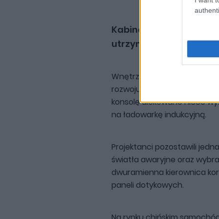
authenti
Kabina jest prosta i pl
utrzymać niską cenę
Wnętrze Geely E2 zaprojekt
rozwoju chińskich samochodó
konsolę ulokowano nieco wy
na ładowarkę indukcyjną.
Projektanci pozostawili jedn
światła awaryjne oraz wybra
dwuramienna kierownica kor
paneli dotykowych.
Na rynku chińskim samochó