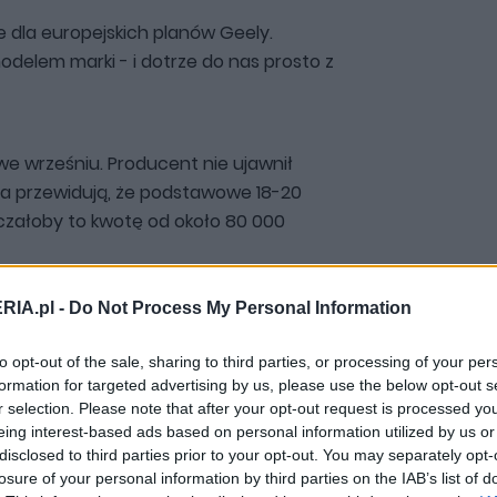
 dla europejskich planów Geely.
elem marki - i dotrze do nas prosto z
e wrześniu. Producent nie ujawnił
ia przewidują, że podstawowe 18-20
czałoby to kwotę od około 80 000
RIA.pl -
Do Not Process My Personal Information
to opt-out of the sale, sharing to third parties, or processing of your per
formation for targeted advertising by us, please use the below opt-out s
r selection. Please note that after your opt-out request is processed y
eing interest-based ads based on personal information utilized by us or
disclosed to third parties prior to your opt-out. You may separately opt-
losure of your personal information by third parties on the IAB’s list of