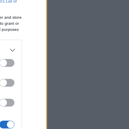
B’s List of
er and store
to grant or
ed purposes