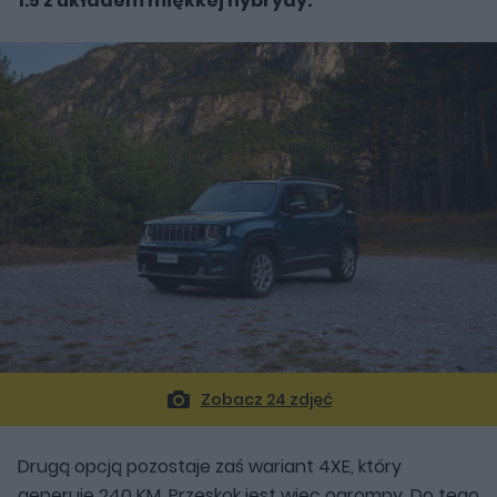
1.5 z układem miękkej hybrydy.
Zobacz 24 zdjęć
Drugą opcją pozostaje zaś wariant 4XE, który
generuje 240 KM. Przeskok jest więc ogromny. Do tego