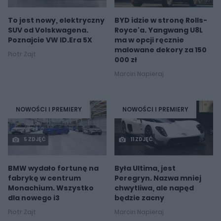
To jest nowy, elektryczny
BYD idzie w stronę Rolls-
SUV od Volskwagena.
Royce'a. Yangwang U8L
Poznajcie VW ID.Era 5X
ma w opcji ręcznie
malowane dekory za 150
Piotr Zajt
000 zł
Marcin Napieraj
NOWOŚCI I PREMIERY
NOWOŚCI I PREMIERY
5 ZDJĘĆ
11 ZDJĘĆ
BMW wydało fortunę na
Była Ultima, jest
fabrykę w centrum
Peregryn. Nazwa mniej
Monachium. Wszystko
chwytliwa, ale napęd
dla nowego i3
będzie zacny
Piotr Zajt
Marcin Napieraj