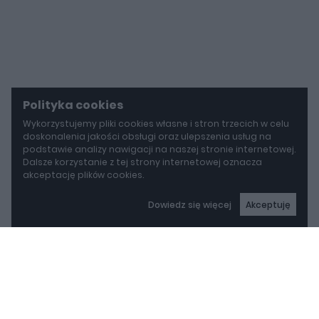
Polityka cookies
Wykorzystujemy pliki cookies własne i stron trzecich w celu
doskonalenia jakości obsługi oraz ulepszenia usług na
podstawie analizy nawigacji na naszej stronie internetowej.
Dalsze korzystanie z tej strony internetowej oznacza
akceptację plików cookies.
Dowiedz się więcej
Akceptuję
autoGALERIA
Mazda wyciąga z grobu CX-3. Nowa generacja już jeździ po drogach
Mazda wyciąga z grobu
CX-3. Nowa generacja