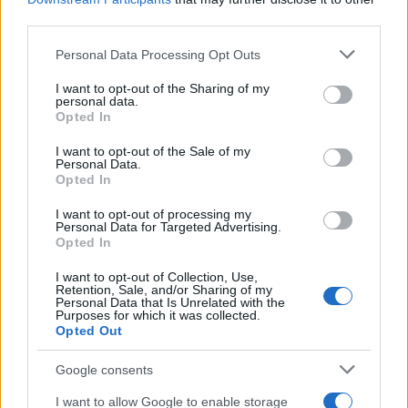
third parties.
Please note that this website/app uses one or more Google
Personal Data Processing Opt Outs
services and may gather and store information including but
not limited to your visit or usage behaviour. You may click to
I want to opt-out of the Sharing of my
personal data.
grant or deny consent to Google and its third-party tags to
Opted In
use your data for below specified purposes in below Google
consent section.
I want to opt-out of the Sale of my
Personal Data.
Opted In
I want to opt-out of processing my
Personal Data for Targeted Advertising.
Opted In
I want to opt-out of Collection, Use,
Retention, Sale, and/or Sharing of my
Personal Data that Is Unrelated with the
Purposes for which it was collected.
Opted Out
Google consents
I want to allow Google to enable storage