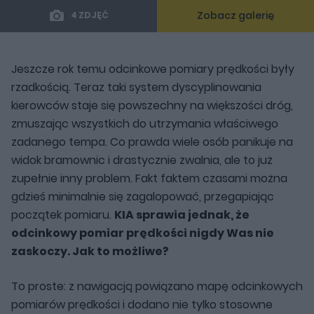
Zobacz galerię
4 ZDJĘĆ
Jeszcze rok temu odcinkowe pomiary prędkości były
rzadkością. Teraz taki system dyscyplinowania
kierowców staje się powszechny na większości dróg,
zmuszając wszystkich do utrzymania właściwego
zadanego tempa. Co prawda wiele osób panikuje na
widok bramownic i drastycznie zwalnia, ale to już
zupełnie inny problem. Fakt faktem czasami można
gdzieś minimalnie się zagalopować, przegapiając
początek pomiaru.
KIA sprawia jednak, że
odcinkowy pomiar prędkości nigdy Was nie
zaskoczy. Jak to możliwe?
To proste: z nawigacją powiązano mapę odcinkowych
pomiarów prędkości i dodano nie tylko stosowne