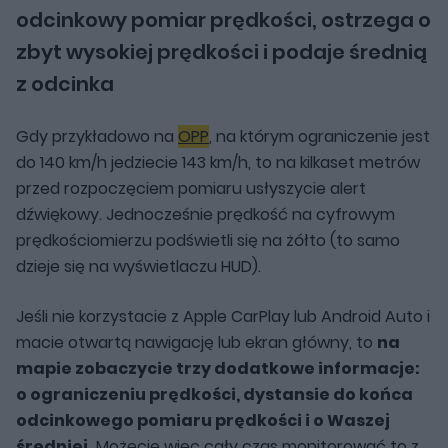
odcinkowy pomiar prędkości, ostrzega o
zbyt wysokiej prędkości i podaje średnią
z odcinka
Gdy przykładowo na
OPP
, na którym ograniczenie jest
do 140 km/h jedziecie 143 km/h, to na kilkaset metrów
przed rozpoczęciem pomiaru usłyszycie alert
dźwiękowy. Jednocześnie prędkość na cyfrowym
prędkościomierzu podświetli się na żółto (to samo
dzieje się na wyświetlaczu HUD).
Jeśli nie korzystacie z Apple CarPlay lub Android Auto i
macie otwartą nawigację lub ekran główny, to
na
mapie zobaczycie trzy dodatkowe informacje:
o ograniczeniu prędkości, dystansie do końca
odcinkowego pomiaru prędkości i o Waszej
średniej.
Możecie więc cały czas monitorować to z