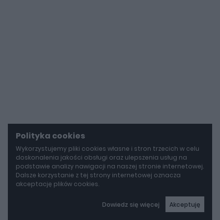
Polityka cookies
Wykorzystujemy pliki cookies własne i stron trzecich w celu
doskonalenia jakości obsługi oraz ulepszenia usług na
podstawie analizy nawigacji na naszej stronie internetowej.
Dalsze korzystanie z tej strony internetowej oznacza
akceptację plików cookies.
Dowiedz się więcej
Akceptuję
autoGALERIA
Mercedes-AMG GT 53 4-Door Coupe ma teraz sześć cylindrów "pod maską", choć nie ma tam żadnego silnika