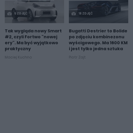
5 ZDJĘĆ
18 ZDJĘĆ
Tak wygląda nowy Smart
Bugatti Destrier to Bolide
#2, czyli Fortwo "nowej
po zdjęciu kombinezonu
ery". Ma być wyjątkowo
wyścigowego. Ma 1600 KM
praktyczny
i jest tylko jedna sztuka
Maciej Kuchno
Piotr Zajt