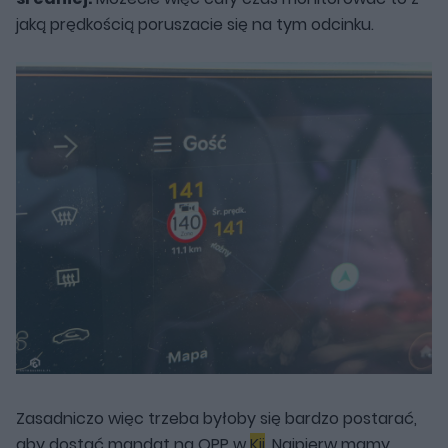
jaką prędkością poruszacie się na tym odcinku.
Zasadniczo więc trzeba byłoby się bardzo postarać,
aby dostać mandat na OPP w
Kii
. Najpierw mamy