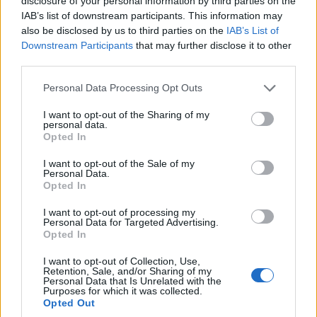
disclosure of your personal information by third parties on the
IAB’s list of downstream participants. This information may
also be disclosed by us to third parties on the
IAB’s List of
Downstream Participants
that may further disclose it to other
third parties.
Please note that this website/app uses one or more Google
Personal Data Processing Opt Outs
services and may gather and store information including but
not limited to your visit or usage behaviour. You may click to
I want to opt-out of the Sharing of my
personal data.
grant or deny consent to Google and its third-party tags to
Opted In
use your data for below specified purposes in below Google
consent section.
I want to opt-out of the Sale of my
Personal Data.
Opted In
I want to opt-out of processing my
Personal Data for Targeted Advertising.
Opted In
I want to opt-out of Collection, Use,
Retention, Sale, and/or Sharing of my
Personal Data that Is Unrelated with the
Purposes for which it was collected.
Opted Out