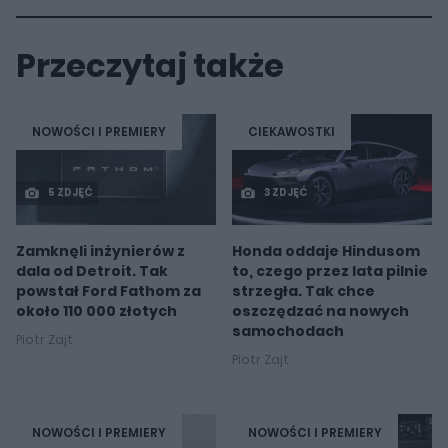
Przeczytaj także
NOWOŚCI I PREMIERY
CIEKAWOSTKI
5 ZDJĘĆ
3 ZDJĘĆ
Zamknęli inżynierów z
Honda oddaje Hindusom
dala od Detroit. Tak
to, czego przez lata pilnie
powstał Ford Fathom za
strzegła. Tak chce
około 110 000 złotych
oszczędzać na nowych
samochodach
Piotr Zajt
Piotr Zajt
NOWOŚCI I PREMIERY
NOWOŚCI I PREMIERY