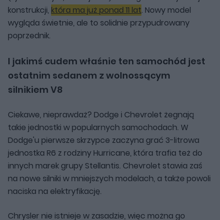
konstrukcji,
która ma już ponad 11 lat
. Nowy model
wygląda świetnie, ale to solidnie przypudrowany
poprzednik.
I jakimś cudem właśnie ten samochód jest
ostatnim sedanem z wolnossącym
silnikiem V8
Ciekawe, nieprawdaż? Dodge i Chevrolet żegnają
takie jednostki w popularnych samochodach. W
Dodge'u pierwsze skrzypce zaczyna grać 3-litrowa
jednostka R6 z rodziny Hurricane, która trafia też do
innych marek grupy Stellantis. Chevrolet stawia zaś
na nowe silniki w mniejszych modelach, a także powoli
naciska na elektryfikację.
Chrysler nie istnieje w zasadzie, więc można go