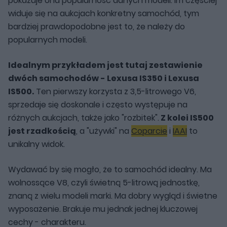
pokazuje ona popularność danych modeli. Im częściej
widuje się na aukcjach konkretny samochód, tym
bardziej prawdopodobne jest to, że należy do
popularnych modeli.
Idealnym przykładem jest tutaj zestawienie
dwóch samochodów - Lexusa IS350 i Lexusa
IS500.
Ten pierwszy korzysta z 3,5-litrowego V6,
sprzedaje się doskonale i często występuje na
różnych aukcjach, także jako "rozbitek".
Z kolei IS500
jest rzadkością
, a "używki" na
Coparcie
i
IAAI
to
unikalny widok.
Wydawać by się mogło, że to samochód idealny. Ma
wolnossące V8, czyli świetną 5-litrową jednostkę,
znaną z wielu modeli marki. Ma dobry wygląd i świetne
wyposażenie. Brakuje mu jednak jednej kluczowej
cechy - charakteru.