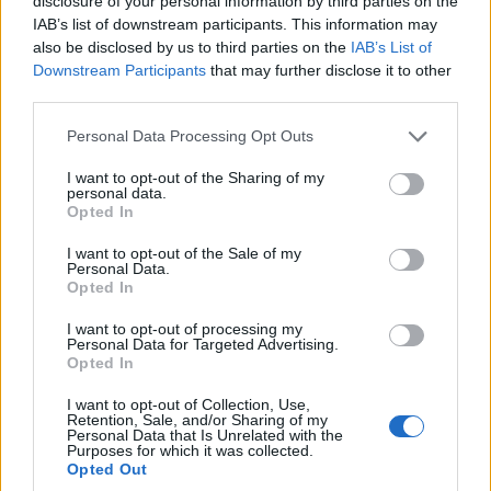
disclosure of your personal information by third parties on the
IAB’s list of downstream participants. This information may
also be disclosed by us to third parties on the
IAB’s List of
Downstream Participants
that may further disclose it to other
third parties.
Please note that this website/app uses one or more Google
Personal Data Processing Opt Outs
services and may gather and store information including but
not limited to your visit or usage behaviour. You may click to
I want to opt-out of the Sharing of my
personal data.
grant or deny consent to Google and its third-party tags to
Opted In
use your data for below specified purposes in below Google
consent section.
I want to opt-out of the Sale of my
Personal Data.
Opted In
I want to opt-out of processing my
Personal Data for Targeted Advertising.
Opted In
I want to opt-out of Collection, Use,
Retention, Sale, and/or Sharing of my
Personal Data that Is Unrelated with the
Purposes for which it was collected.
Opted Out