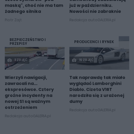
maską", choć nie ma tam
już w październiku.
żadnego silnika
Nowości nie zabraknie
Piotr Zajt
Redakcja autoGALERIA.pl
BEZPIECZEŃSTWO I
PRODUCENCI I RYNEK
PRZEPISY
3 ZDJĘĆ
15 ZDJĘĆ
Wierzyli nawigacji,
Tak naprawdę tak miało
zawracali na...
wyglądać Lamborghini
ekspresówce. Cztery
Diablo. Cizeta V16T
groźne incydenty na
narodziła się z urażonej
nowej S1 są ważnym
dumy
ostrzeżeniem
Redakcja autoGALERIA.pl
Redakcja autoGALERIA.pl