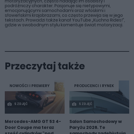
motoryzacyjnych, często nadając im osobisty i
podróżniczy charakter. Pasjonuje się nietypowymi,
emocjonującymi samochodami oraz włoskimi i
słoweńskimi krajobrazami, co często przewija się w jego
tekstach. Prowadzi także kanał YouTube „Kuchno Rides!”,
gdzie w swobodnym stylu komentuje świat motoryzacji.
Przeczytaj także
NOWOŚCI I PREMIERY
PRODUCENCI I RYNEK
5 ZDJĘĆ
5 ZDJĘĆ
Mercedes-AMG GT 53 4-
Salon Samochodowy w
Door Coupe ma teraz
Paryżu 2026. Te
sześć cylindrów "pod
samochody zadebiutują