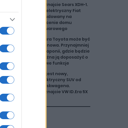
Poznajcie Sears XDH-1.
To elektryczny Fiat
zbudowany na
zlecenie domu
towarowego
Stara Toyota może być
jak nowa. Przynajmniej
w Japonii, gdzie będzie
można ją doposażyć o
nowe funkcje
To jest nowy,
elektryczny SUV od
Volskwagena.
Poznajcie VW ID.Era 5X