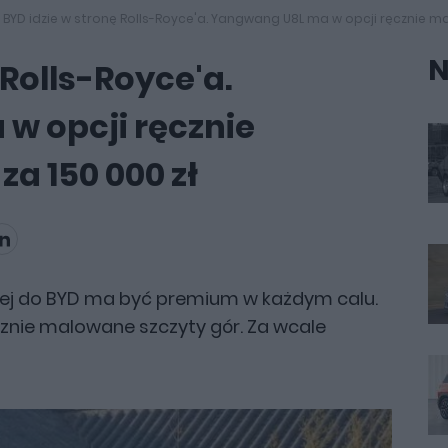
BYD idzie w stronę Rolls-Royce'a. Yangwang U8L ma w opcji ręcznie m
N
 Rolls-Royce'a.
w opcji ręcznie
a 150 000 zł
ej do BYD ma być premium w każdym calu.
znie malowane szczyty gór. Za wcale