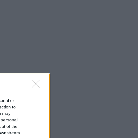
sonal or
ection to
ou may
 personal
out of the
 downstream