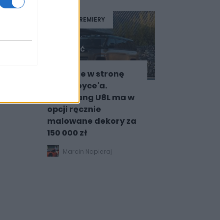
NOWOŚCI I PREMIERY
9 ZDJĘĆ
BYD idzie w stronę
Rolls-Royce'a.
Yangwang U8L ma w
opcji ręcznie
malowane dekory za
150 000 zł
Marcin Napieraj