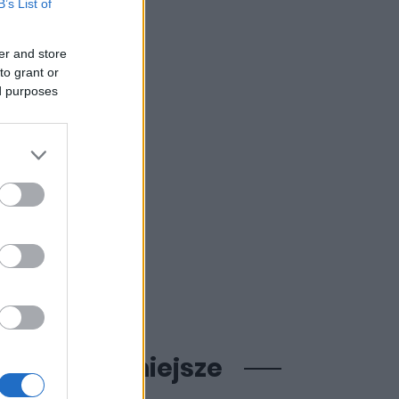
B’s List of
er and store
to grant or
ed purposes
ajpopularniejsze