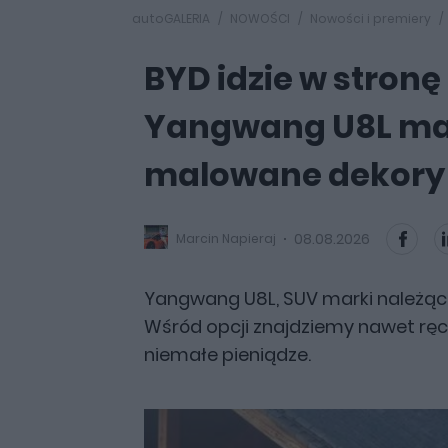
autoGALERIA
NOWOŚCI
Nowości i premiery
BYD idzie w stronę
Yangwang U8L ma 
malowane dekory z
08.08.2026
Marcin Napieraj
Yangwang U8L, SUV marki należąc
Wśród opcji znajdziemy nawet ręc
niemałe pieniądze.