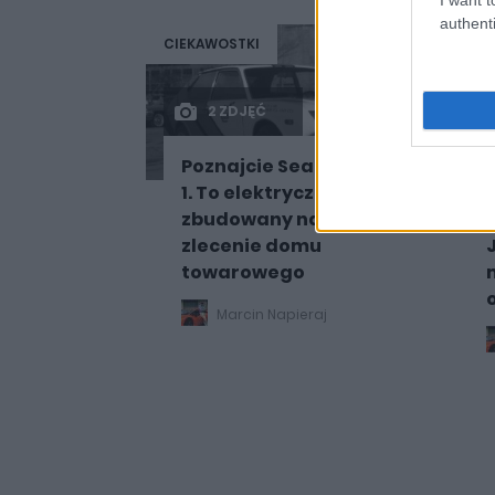
authenti
CIEKAWOSTKI
CIE
2 ZDJĘĆ
Poznajcie Sears XDH-
1. To elektryczny Fiat
zbudowany na
zlecenie domu
towarowego
Marcin Napieraj