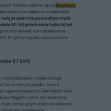
powrót. Światło dzienne ujrzał
Maybach
,
Mercedesa na najlepsze modele Rolls-
 cały projekt nie poszedł po myśli
ele 57 i 62 przetrwały tylko 10 lat
ąż można dorwać ich najciekawsze
 57S. W tym przypadku auto przeszło
iwie 57 SV12
i z modyfikacjami i zwykle stosuje
est też w tym przypadku. Auto z
po agresywniejszych zderzakach oraz
busa felgach. I choć ten konkretny
 mało atrakcyjnym srebrnym lakierem,
 atrakcyjną kombinację.