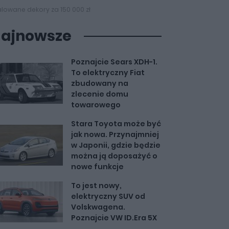
alowane dekory za 150 000 zł
ajnowsze
Poznajcie Sears XDH-1.
To elektryczny Fiat
zbudowany na
zlecenie domu
towarowego
Stara Toyota może być
jak nowa. Przynajmniej
w Japonii, gdzie będzie
można ją doposażyć o
nowe funkcje
To jest nowy,
elektryczny SUV od
Volskwagena.
Poznajcie VW ID.Era 5X