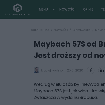
MENU
NOWOŚCI
OPINIE
TE
autoGALERIA
NOWOŚCI
Ciekawostki
Mayba
Maybach 57S od B
Jest droższy od 
25.01.2020
Maciej Kuchno
Według wielu osób był niewypa
Maybach 57S jest jak wino - im wię
Zwłaszcza w wydaniu Brabusa.