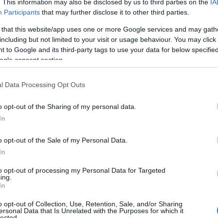
. This information may also be disclosed by us to third parties on the
IA
Participants
that may further disclose it to other third parties.
y, prędkość maksymalna przekraczająca
 takich aut?
 that this website/app uses one or more Google services and may gath
including but not limited to your visit or usage behaviour. You may click 
 to Google and its third-party tags to use your data for below specifi
ogle consent section.
l Data Processing Opt Outs
nowego
Mercedesa-Maybacha S650
. Tak,
o opt-out of the Sharing of my personal data.
ie ma w sobie tyle animuszu co jego
In
aybach.
o opt-out of the Sale of my Personal Data.
In
to opt-out of processing my Personal Data for Targeted
us
#maybach 57
#maybach 57s
ing.
In
N
o opt-out of Collection, Use, Retention, Sale, and/or Sharing
ersonal Data that Is Unrelated with the Purposes for which it
lected.