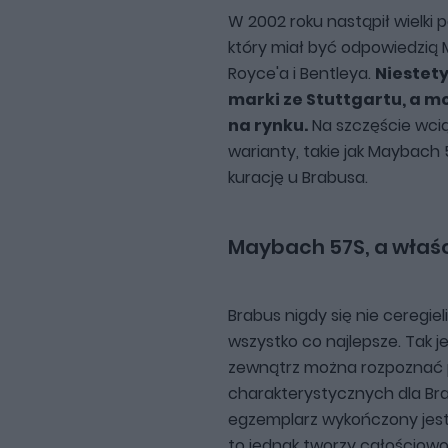
W 2002 roku nastąpił wielki 
który miał być odpowiedzią 
Royce'a i Bentleya.
Niestety
marki ze Stuttgartu, a mod
na rynku.
Na szczęście wci
warianty, takie jak Maybach
kurację u Brabusa.
Maybach 57S, a właśc
Brabus nigdy się nie ceregiel
wszystko co najlepsze. Tak j
zewnątrz można rozpoznać 
charakterystycznych dla Bra
egzemplarz wykończony jest
to jednak tworzy całościowo