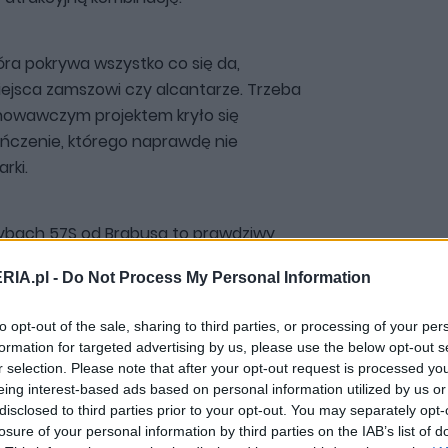
óra pokrywa wszystko co się da,
iejsca zamszowi czy alcantarze. Trzeba
chowawczym projektem kryło się
ńczenie, którego naprawdę nie
rki.
ybach 57S od Brabusa to prawdziwy
2
została tutaj rozwiercona do
RIA.pl -
Do Not Process My Personal Information
 co pozwoliło na wyciśnięcie 730 KM i aż,
ntu obrotowego. To jeszcze stare
to opt-out of the sale, sharing to third parties, or processing of your per
iem omijało słowo "emisja" i było po
formation for targeted advertising by us, please use the below opt-out s
obotą inżynierów marki. Co ciekawe
r selection. Please note that after your opt-out request is processed y
 1100 Nm, gdyż skrzynia biegów na
eing interest-based ads based on personal information utilized by us or
disclosed to third parties prior to your opt-out. You may separately opt-
osła.
losure of your personal information by third parties on the IAB’s list of