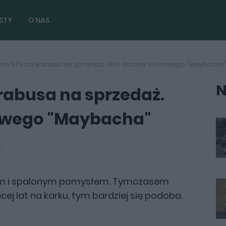
STY
O NAS
ch 57S od Brabusa na sprzedaż. Jest droższy od nowego "Maybacha
N
rabusa na sprzedaż.
nowego "Maybacha"
łem i spalonym pomysłem. Tymczasem
cej lat na karku, tym bardziej się podoba.