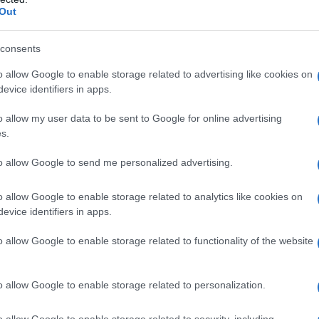
Out
 Kuchno
zelny i właściciel portalu autoGALERIA.pl,
consents
erwisem od 2016 roku. Autor blisko 6 000
pecjalizuje się w testach, opiniach i
o allow Google to enable storage related to advertising like cookies on
otoryzacyjnych, często nadając im
evice identifiers in apps.
odróżniczy charakter. Pasjonuje się
i, emocjonującymi samochodami oraz
słoweńskimi krajobrazami, co często
o allow my user data to be sent to Google for online advertising
ę w jego tekstach. Prowadzi także kanał
s.
chno Rides!”, gdzie w swobodnym stylu
wiat motoryzacji.
to allow Google to send me personalized advertising.
o allow Google to enable storage related to analytics like cookies on
evice identifiers in apps.
Udostępnij
o allow Google to enable storage related to functionality of the website
o allow Google to enable storage related to personalization.
o allow Google to enable storage related to security, including