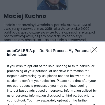
Maciej Kuchno
Redaktor naczelny i właściciel portalu autoGALERIA.pl,
związany z serwisem od 2016 roku. Autor blisko 6 000
publikacji, specjalizuje się w testach, opiniach i relacjach
motoryzacyjnych, często nadając im osobisty i
podróżniczy charakter. Pasjonuje się nietypowymi,
emocjonującymi samochodami oraz włoskimi i
słoweńskimi krajobrazami, co często przewija się w jego
autoGALERIA.pl -
Do Not Process My Personal
tekstach. Prowadzi także kanał YouTube „Kuchno Rides!”,
Information
gdzie w swobodnym stylu komentuje świat motoryzacji.
If you wish to opt-out of the sale, sharing to third parties, or
processing of your personal or sensitive information for
targeted advertising by us, please use the below opt-out
section to confirm your selection. Please note that after your
Przeczytaj także
opt-out request is processed you may continue seeing
interest-based ads based on personal information utilized by
us or personal information disclosed to third parties prior to
your opt-out. You may separately opt-out of the further
NOWOŚCI I PREMIERY
NOWOŚCI I PREMIERY