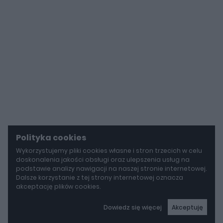
Polityka cookies
Wykorzystujemy pliki cookies własne i stron trzecich w celu
doskonalenia jakości obsługi oraz ulepszenia usług na
podstawie analizy nawigacji na naszej stronie internetowej.
Dalsze korzystanie z tej strony internetowej oznacza
akceptację plików cookies.
Dowiedz się więcej
Akceptuję
autoGALERIA
Mazda wyciąga z grobu CX-3. Nowa generacja już jeździ po drogach