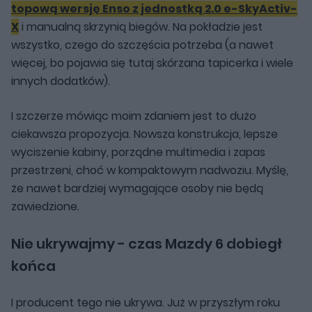
topową wersję Enso z jednostką 2.0 e-SkyActiv-
X
i manualną skrzynią biegów. Na pokładzie jest
wszystko, czego do szczęścia potrzeba (a nawet
więcej, bo pojawia się tutaj skórzana tapicerka i wiele
innych dodatków).
I szczerze mówiąc moim zdaniem jest to dużo
ciekawsza propozycja. Nowsza konstrukcja, lepsze
wyciszenie kabiny, porządne multimedia i zapas
przestrzeni, choć w kompaktowym nadwoziu. Myślę,
że nawet bardziej wymagające osoby nie będą
zawiedzione.
Nie ukrywajmy - czas Mazdy 6 dobiegł
końca
I producent tego nie ukrywa. Już w przyszłym roku