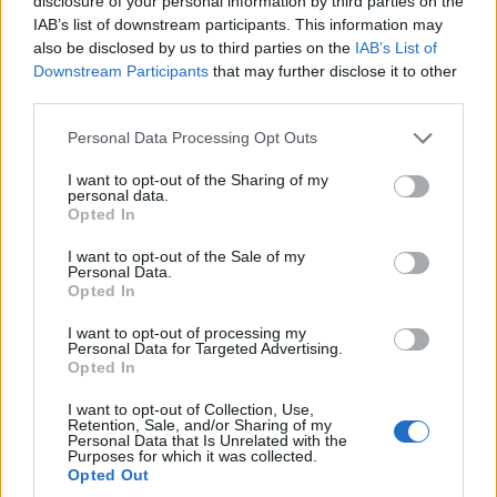
disclosure of your personal information by third parties on the
IAB’s list of downstream participants. This information may
also be disclosed by us to third parties on the
IAB’s List of
3 ZDJĘĆ
9 ZDJĘĆ
Downstream Participants
that may further disclose it to other
third parties.
To jest nowy, elektryczny
BYD idzie w stronę Rolls-
Please note that this website/app uses one or more Google
Personal Data Processing Opt Outs
SUV od Volskwagena.
Royce'a. Yangwang U8L
services and may gather and store information including but
Poznajcie VW ID.Era 5X
ma w opcji ręcznie
not limited to your visit or usage behaviour. You may click to
I want to opt-out of the Sharing of my
malowane dekory za 150
personal data.
Piotr Zajt
grant or deny consent to Google and its third-party tags to
000 zł
Opted In
use your data for below specified purposes in below Google
Marcin Napieraj
consent section.
I want to opt-out of the Sale of my
Personal Data.
Opted In
NOWOŚCI I PREMIERY
NOWOŚCI I PREMIERY
I want to opt-out of processing my
Personal Data for Targeted Advertising.
Opted In
5 ZDJĘĆ
11 ZDJĘĆ
I want to opt-out of Collection, Use,
Retention, Sale, and/or Sharing of my
Personal Data that Is Unrelated with the
BMW wydało fortunę na
Była Ultima, jest
Purposes for which it was collected.
Opted Out
fabrykę w centrum
Peregryn. Nazwa mniej