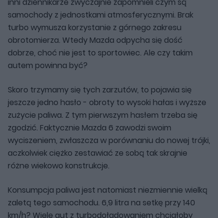
inni dziennikarze zwyczajnie zapomnieli czym są
samochody z jednostkami atmosferycznymi. Brak
turbo wymusza korzystanie z górnego zakresu
obrotomierza. Wtedy Mazda odpycha się dość
dobrze, choć nie jest to sportowiec. Ale czy takim
autem powinna być?
Skoro trzymamy się tych zarzutów, to pojawia się
jeszcze jedno hasło - obroty to wysoki hałas i wyższe
zużycie paliwa. Z tym pierwszym hasłem trzeba się
zgodzić. Faktycznie Mazda 6 zawodzi swoim
wyciszeniem, zwłaszcza w porównaniu do nowej trójki,
aczkolwiek ciężko zestawiać ze sobą tak skrajnie
różne wiekowo konstrukcje.
Konsumpcja paliwa jest natomiast niezmiennie wielką
zaletą tego samochodu. 6,9 litra na setkę przy 140
km/h? Wiele aut z turbodoładowaniem chciałoby