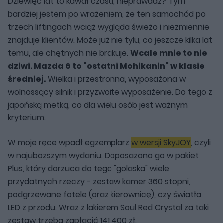
Dziewięć lat to kawał czasu, nieprawdaż? Tym
bardziej jestem po wrażeniem, że ten samochód po
trzech liftingach wciąż wygląda świeżo i niezmiennie
znajduje klientów. Może już nie tylu, co jeszcze kilka lat
temu, ale chętnych nie brakuje.
Wcale mnie to nie
dziwi. Mazda 6 to "ostatni Mohikanin" w klasie
średniej.
Wielka i przestronna, wyposażona w
wolnossący silnik i przyzwoite wyposażenie. Do tego z
japońską metką, co dla wielu osób jest ważnym
kryterium.
W moje ręce wpadł egzemplarz
w wersji SkyJOY
, czyli
w najuboższym wydaniu. Doposażono go w pakiet
Plus, który dorzuca do tego "golaska" wiele
przydatnych rzeczy - zestaw kamer 360 stopni,
podgrzewane fotele (oraz kierownicę), czy światła
LED z przodu. Wraz z lakierem Soul Red Crystal za taki
zestaw trzeba zapłacić 141 400 zł.