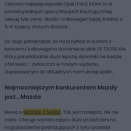
Cenowo najlepiej wypada Opel i Ford, które to w
porównywalnych specyfikacjach kosztują mniej
więcej tyle samo. Skoda i Volkswagen będą średnio o
5-6 tysięcy złotych droższe.
Do tego pamiętajcie, że na przykład w autach z
koncernu Volkswagena dostaniecie silnik 1.5 TSI 150 KM,
który paradoksalnie dużo lepszej dynamiki nie będzie
oferować - zwłaszcza w nowym wydaniu,
dopasowanym do aktualnych norm emisji spalin.
Najmocniejszym konkurentem Mazdy
jest... Mazda
Mowa o
Maździe 3 Sedan
. Tak, jest mniejsza, ale nie
mała. Oferuje wystarczająco dużo przestrzeni na
nogi pasażerów podróżujących z tyłu i posiada