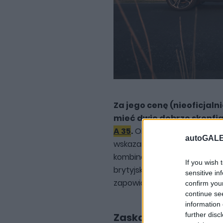
Za jego cenę (nieoficjalni
mieć dwie dobrze skonf
A 35
.
Oba te auta są świetn
autoGALE
wskazaniem na Forda. Ale żad
kombinacji wrażeń jak MINI.
If you wish 
brytyjsko-niemiecki maluch
sensitive in
zapowiadają już mocne wraż
confirm you
continue se
information 
further disc
Zaskakująco posłus