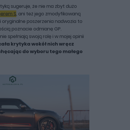
styką sugeruje, że nie ma zbyt dużo
erem S
, ani też jego zmodyfikowaną
o i oryginalne poszerzenia nadwozia to
ością poznacie odmianę GP.
e spełniają swoją rolę i w mojej opinii
cała krytyka wokół nich wręcz
chęcając do wyboru tego małego