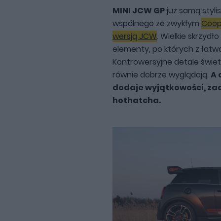
MINI JCW GP
już samą styli
wspólnego ze zwykłym
Coop
wersją JCW
. Wielkie skrzydł
elementy, po których z łatw
Kontrowersyjne detale świetni
równie dobrze wyglądają.
A 
dodaje wyjątkowości, za
hothatcha.