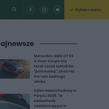
Wybierz markę
ajnowsze
Mercedes-AMG GT 53
4-Door Coupe ma
teraz sześć cylindrów
"pod maską", choć nie
ma tam żadnego
silnika
Salon Samochodowy w
Paryżu 2026. Te
samochody
zadebiutują już w