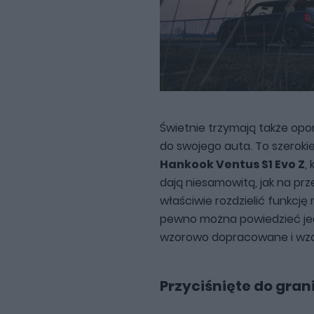
Świetnie trzymają także opo
do swojego auta. To szerokie
Hankook Ventus S1 Evo Z
,
dają niesamowitą, jak na pr
właściwie rozdzielić funkcję
pewno można powiedzieć jed
wzorowo dopracowane i wzaj
Przyciśnięte do grani