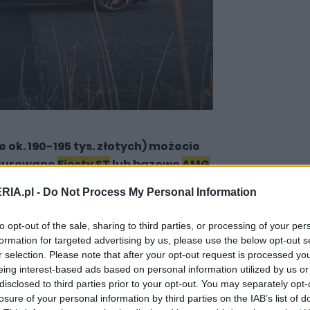
e ok. 190-195 tys. złotych) możecie
igurowane
Fiesty ST
lub bazowe
AMG
e w swoich kategoriach, ze szczególnym
RIA.pl -
Do Not Process My Personal Information
ne z nich nie zapewnia takiej
 W segmencie B, w którym urzęduje
to opt-out of the sale, sharing to third parties, or processing of your per
, maksymalne wartości 306 KM i 450 Nm
formation for targeted advertising by us, please use the below opt-out s
enia.
r selection. Please note that after your opt-out request is processed y
eing interest-based ads based on personal information utilized by us or
disclosed to third parties prior to your opt-out. You may separately opt-
losure of your personal information by third parties on the IAB’s list of
zne