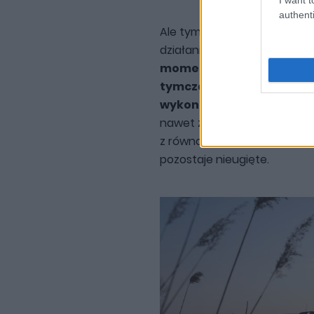
authenti
Ale tym, co najbardziej mni
działanie szpery.
Mechanizm
momentalnie – wcześnie i
tymczasem świetnie się g
wykonuje polecenia bez z
nawet znaczny moment obro
z równowagi. I rzecz w tym,
pozostaje nieugięte.