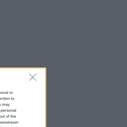
sonal or
ection to
ou may
 personal
out of the
 downstream