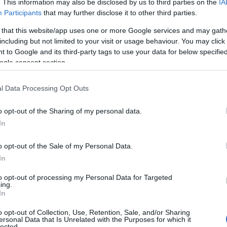
. This information may also be disclosed by us to third parties on the
IA
Participants
that may further disclose it to other third parties.
zy tak niewielkich wymiarach auta,
 that this website/app uses one or more Google services and may gath
e obawy.
Ani konkurencja, ani
including but not limited to your visit or usage behaviour. You may click 
 to Google and its third-party tags to use your data for below specifi
pera w wersji GP nawet nie zbliżały
ogle consent section.
mechanicznych.
Tymczasem nowa
amowicie dobrze. I przynajmniej
l Data Processing Opt Outs
 mnie przestraszyć.
o opt-out of the Sharing of my personal data.
In
o opt-out of the Sale of my Personal Data.
In
to opt-out of processing my Personal Data for Targeted
ing.
In
o opt-out of Collection, Use, Retention, Sale, and/or Sharing
ersonal Data that Is Unrelated with the Purposes for which it
lected.