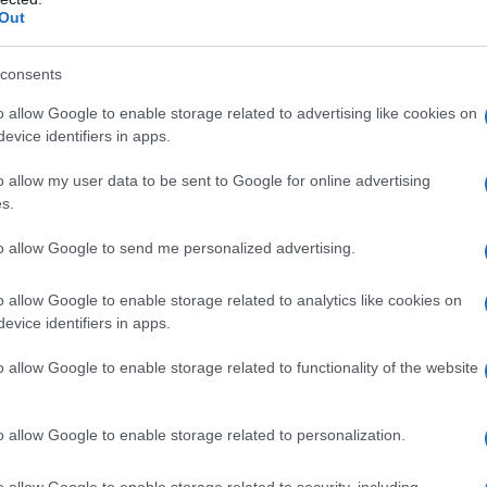
Out
consents
o allow Google to enable storage related to advertising like cookies on
evice identifiers in apps.
kłą” wersją JCW trochę obawiałem się,
niejszym i trochę lżejszym rozwinięciem.
o allow my user data to be sent to Google for online advertising
s.
ę prawie w każdym aspekcie. Mamy
kład kierowniczy, zauważalnie
to allow Google to send me personalized advertising.
bardzo ostre hamulce.
Sam moment
e wrażenie niż przyspieszanie. Nawet
o allow Google to enable storage related to analytics like cookies on
iły MINI pozostaje niesamowicie
evice identifiers in apps.
ncji do „nurkowania”.
o allow Google to enable storage related to functionality of the website
jazdy – nareszcie w pełnym
o allow Google to enable storage related to personalization.
o allow Google to enable storage related to security, including