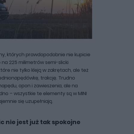
ny, których prawdopodobnie nie kupicie
 na 225 milimetrów semi-slicki
 które nie tylko kleją w zakrętach, ale też
zednionapędówkę, trakcję. Trudno
 napędu, opon i zawieszenia, ale na
no – wszystkie te elementy są w MINI
emnie się uzupełniają.
c nie jest już tak spokojne