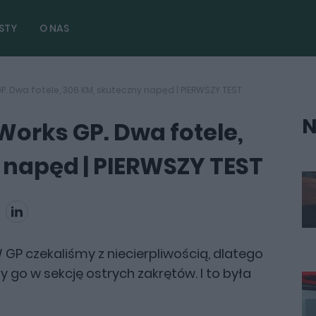
STY
O NAS
. Dwa fotele, 306 KM, skuteczny napęd | PIERWSZY TEST
N
Works GP. Dwa fotele,
 napęd | PIERWSZY TEST
GP czekaliśmy z niecierpliwością, dlatego
my go w sekcję ostrych zakrętów. I to była