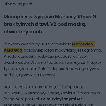
ulice w tej grze!
Monopoly w wydaniu Mansory: Klasa G,
brak tylnych drzwi, V8 pod maską,
otwierany dach
Punktem wyjścia był tutaj oczywiście
Mercedes-
AMG G63
, aczkolwiek liczba modyfikacji jest ogromna.
Przede wszystkim nadwozie jest dużo krótsze i
dwudrzwiowe. Wycięto też dach, tworząc soft-top w
tylnej części auta. Całość doposażono w agresywny
bodykit, typowy dla tej marki.
Najciekawszym elementem jest tutaj jednak
malowanie. Ręcznie wykonane, zawiera kilka znanych
"bogatych" postaci.
To między innymi Mr.
Monopoly, Sknerus McKwacz i Richie Rich.
Ich