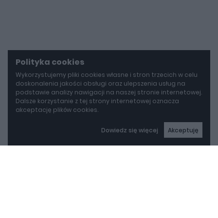
Polityka cookies
Wykorzystujemy pliki cookies własne i stron trzecich w celu
doskonalenia jakości obsługi oraz ulepszenia usług na
podstawie analizy nawigacji na naszej stronie internetowej.
Dalsze korzystanie z tej strony internetowej oznacza
akceptację plików cookies.
Dowiedz się więcej
Akceptuję
autoGALERIA
BYD idzie w stronę Rolls-Royce'a. Yangwang U8L ma w opcji ręcznie malowane dekory za 150 000 zł
BYD idzie w stronę Rolls-
Royce'a. Yangwang U8L
ma w opcji ręcznie