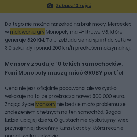
Zobacz 10 zdjęć
Do tego nie można narzekać na brak mocy. Mercedes
w
malowaniu gry
Monopoly ma 4-litrowe V8, które
generuje 820 KM. To przekłada się na sprint do setki w
3,9 sekundy i ponad 200 km/h prędkości maksymalnej.
Mansory zbuduje 10 takich samochodów.
Fani Monopoly muszą mieć GRUBY portfel
Cena nie jest oficjalnie podawana, ale wszystko
wskazuje na to, że przekracza nawet 500 000 euro.
Znając życie
Mansory
nie będzie miało problemu ze
znalezieniem chętnych na ten samochód. Bogaci
ludzie lubią jej dzieła. O gustach nie dyskutujmy, więc
przynajmniej doceńmy kunszt osoby, która ręcznie
pomalowała nadwozie.