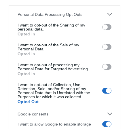
third parties.
Please note that this website/app uses one or more Google
Personal Data Processing Opt Outs
services and may gather and store information including but
not limited to your visit or usage behaviour. You may click to
I want to opt-out of the Sharing of my
personal data.
grant or deny consent to Google and its third-party tags to
Opted In
use your data for below specified purposes in below Google
consent section.
I want to opt-out of the Sale of my
Personal Data.
Opted In
I want to opt-out of processing my
Personal Data for Targeted Advertising.
Opted In
I want to opt-out of Collection, Use,
Retention, Sale, and/or Sharing of my
Personal Data that Is Unrelated with the
Purposes for which it was collected.
Opted Out
Google consents
I want to allow Google to enable storage