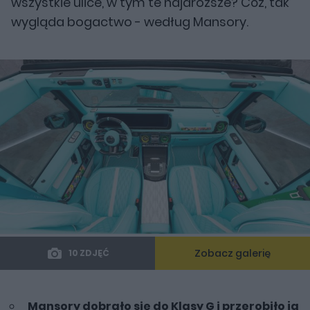
wszystkie ulice, w tym te najdroższe? Cóż, tak
wygląda bogactwo - według Mansory.
Zobacz galerię
10 ZDJĘĆ
Mansory dobrało się do Klasy G i przerobiło ją