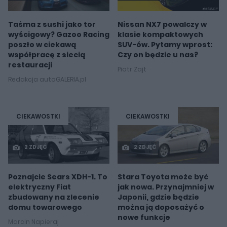
Taśma z sushi jako tor
Nissan NX7 powalczy w
wyścigowy? Gazoo Racing
klasie kompaktowych
poszło w ciekawą
SUV-ów. Pytamy wprost:
współpracę z siecią
Czy on będzie u nas?
restauracji
Piotr Zajt
Redakcja autoGALERIA.pl
CIEKAWOSTKI
CIEKAWOSTKI
2 ZDJĘĆ
2 ZDJĘĆ
Poznajcie Sears XDH-1. To
Stara Toyota może być
elektryczny Fiat
jak nowa. Przynajmniej w
zbudowany na zlecenie
Japonii, gdzie będzie
domu towarowego
można ją doposażyć o
nowe funkcje
Marcin Napieraj