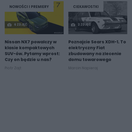
NOWOŚCI I PREMIERY
CIEKAWOSTKI
6 ZDJĘĆ
2 ZDJĘĆ
Nissan NX7 powalczy w
Poznajcie Sears XDH-1. To
klasie kompaktowych
elektryczny Fiat
SUV-ów. Pytamy wprost:
zbudowany na zlecenie
Czy on będzie u nas?
domu towarowego
Piotr Zajt
Marcin Napieraj