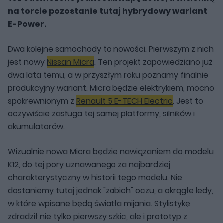
na torcie pozostanie tutaj hybrydowy wariant
E-Power.
Dwa kolejne samochody to nowości. Pierwszym z nich
jest nowy
Nissan Micra
. Ten projekt zapowiedziano już
dwa lata temu, a w przyszłym roku poznamy finalnie
produkcyjny wariant. Micra będzie elektrykiem, mocno
spokrewnionym z
Renault 5 E-TECH Electric
. Jest to
oczywiście zasługa tej samej platformy, silników i
akumulatorów.
Wizualnie nowa Micra będzie nawiązaniem do modelu
K12, do tej pory uznawanego za najbardziej
charakterystyczny w historii tego modelu. Nie
dostaniemy tutaj jednak "żabich" oczu, a okrągłe ledy,
w które wpisane będą światła mijania. Stylistykę
zdradził nie tylko pierwszy szkic, ale i prototyp z