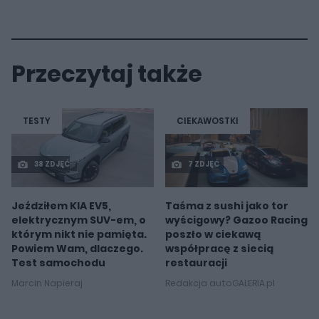
Przeczytaj także
TESTY
CIEKAWOSTKI
38 ZDJĘĆ
7 ZDJĘĆ
Jeździłem KIA EV5,
Taśma z sushi jako tor
elektrycznym SUV-em, o
wyścigowy? Gazoo Racing
którym nikt nie pamięta.
poszło w ciekawą
Powiem Wam, dlaczego.
współpracę z siecią
Test samochodu
restauracji
Marcin Napieraj
Redakcja autoGALERIA.pl