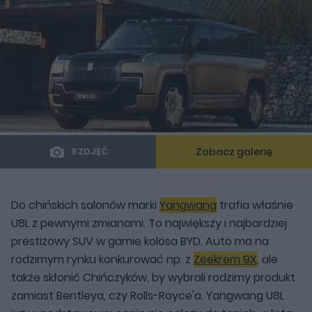
Zobacz galerię
9 ZDJĘĆ
Do chińskich salonów marki
Yangwang
trafia właśnie
U8L z pewnymi zmianami. To największy i najbardziej
prestiżowy SUV w gamie kolosa BYD. Auto ma na
rodzimym rynku konkurować np. z
Zeekrem 9X
, ale
także skłonić Chińczyków, by wybrali rodzimy produkt
zamiast Bentleya, czy Rolls-Royce'a. Yangwang U8L