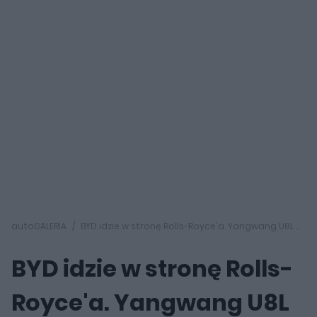
autoGALERIA
BYD idzie w stronę Rolls-Royce'a. Yangwang U8L ma w opcji ręcznie malowane dekory za 150 000 zł
BYD idzie w stronę Rolls-
Royce'a. Yangwang U8L