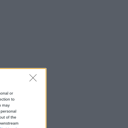
sonal or
ection to
ou may
 personal
out of the
 downstream