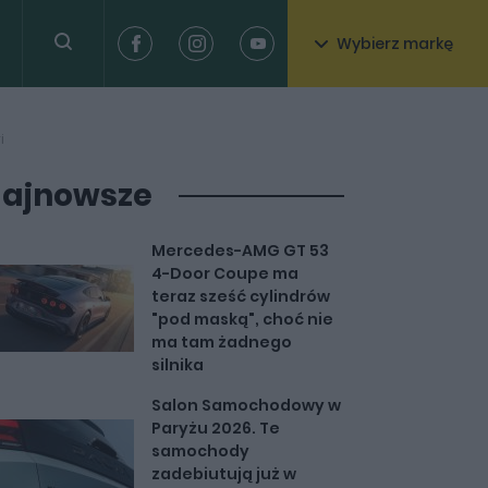
Wybierz markę
i
ajnowsze
Mercedes-AMG GT 53
4-Door Coupe ma
teraz sześć cylindrów
"pod maską", choć nie
ma tam żadnego
silnika
Salon Samochodowy w
Paryżu 2026. Te
samochody
zadebiutują już w