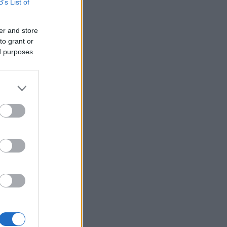
B’s List of
er and store
to grant or
ed purposes