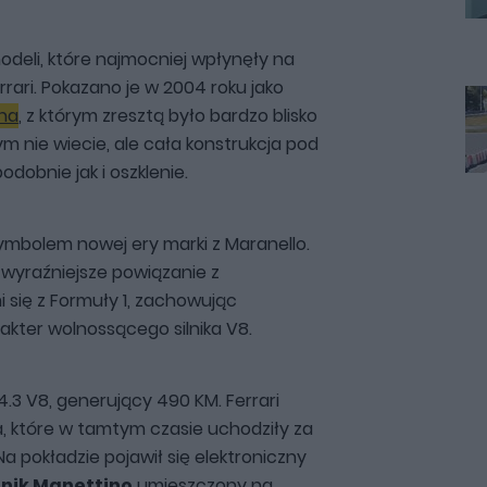
odeli, które najmocniej wpłynęły na
ari. Pokazano je w 2004 roku jako
na
, z którym zresztą było bardzo blisko
m nie wiecie, ale cała konstrukcja pod
dobnie jak i oszklenie.
ymbolem nowej ery marki z Maranello.
 wyraźniejsze powiązanie z
się z Formuły 1, zachowując
akter wolnossącego silnika V8.
4.3 V8, generujący 490 KM. Ferrari
, które w tamtym czasie uchodziły za
pokładzie pojawił się elektroniczny
nik Manettino
umieszczony na