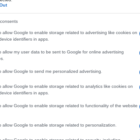
Out
sprzedaż za pośrednictwem firmy
consents
aledwie 23 tysiące kilometrów
o allow Google to enable storage related to advertising like cookies on
ącego pozostaje w perfekcyjnym stanie.
evice identifiers in apps.
o allow my user data to be sent to Google for online advertising
 aczkolwiek wszystko wskazuje na to, że
s.
szyna. Standardowe egzemplarze F430
eny przekraczające 500-700 tysięcy
to allow Google to send me personalized advertising.
nawanego za pierwszą wyprodukowaną
o allow Google to enable storage related to analytics like cookies on
N
ów wydaje się bardzo realna. Trudno się
evice identifiers in apps.
w Ferrari liczy się nie tylko sam model,
go egzemplarza.
o allow Google to enable storage related to functionality of the website
o allow Google to enable storage related to personalization.
o allow Google to enable storage related to security, including