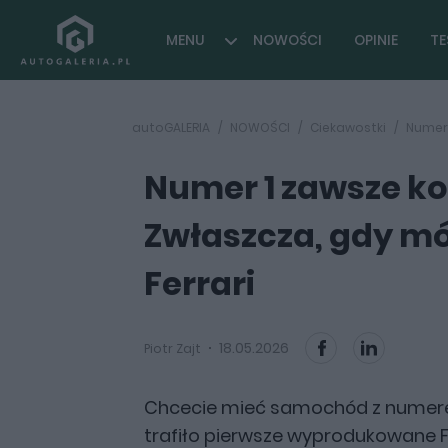
MENU
NOWOŚCI
OPINIE
TE
autoGALERIA
NOWOŚCI
Ciekawostki
Numer 
Numer 1 zawsze ko
Zwłaszcza, gdy m
Ferrari
18.05.2026
Piotr Zajt
Chcecie mieć samochód z numerem
trafiło pierwsze wyprodukowane Fe