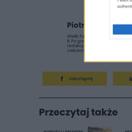
authenti
Piotr Zajt
Wielki fan dziwnych samochodów,
B. Po godzinach oddaje się maj
redakcji portalu autoGALERIA.p
ciekawostki
Udostępnij
Przeczytaj także
NOWOŚCI I PREMIERY
PRO