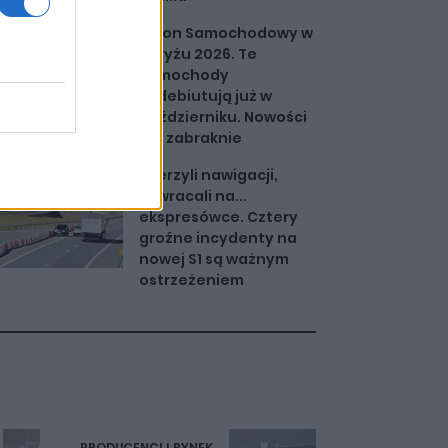
Salon Samochodowy w
Paryżu 2026. Te
samochody
zadebiutują już w
październiku. Nowości
nie zabraknie
Wierzyli nawigacji,
zawracali na...
ekspresówce. Cztery
groźne incydenty na
nowej S1 są ważnym
ostrzeżeniem
PRODUCENCI I RYNEK