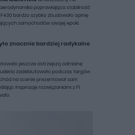
 aerodynamika poprawiająca stabilność
. F430 bardzo szybko zbudowało opinię
żujących samochodów swojej epoki.
było znacznie bardziej radykalne
ntowało jeszcze ostrzejszą odmianę
Scuderia zadebiutowało podczas targów
ochód na scenie prezentował sam
ając inspirację rozwiązaniami z F1.
wało.