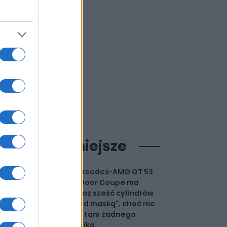
ajpopularniejsze
Mercedes-AMG GT 53
4-Door Coupe ma
teraz sześć cylindrów
"pod maską", choć nie
ma tam żadnego
silnika