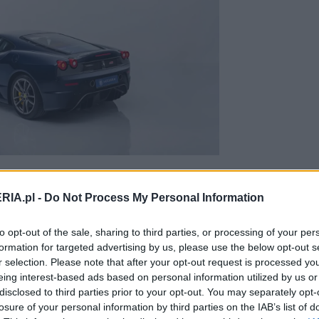
mocniejsze i zdecydowanie bardziej
RIA.pl -
Do Not Process My Personal Information
rdowego F430. Masa spadła o około
to opt-out of the sale, sharing to third parties, or processing of your per
a do 510 KM, a zautomatyzowana
formation for targeted advertising by us, please use the below opt-out s
gi w zaledwie 60 milisekund
. Ferrari
r selection. Please note that after your opt-out request is processed y
aj na precyzji prowadzenia i reakcjach
eing interest-based ads based on personal information utilized by us or
ki do dziś uważa F430 Scuderię za
disclosed to third parties prior to your opt-out. You may separately opt-
losure of your personal information by third parties on the IAB’s list of
nych Ferrari z silnikiem V8.