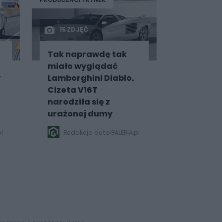
15 ZDJĘĆ
Tak naprawdę tak
miało wyglądać
y
Lamborghini Diablo.
Cizeta V16T
narodziła się z
urażonej dumy
l
Redakcja autoGALERIA.pl