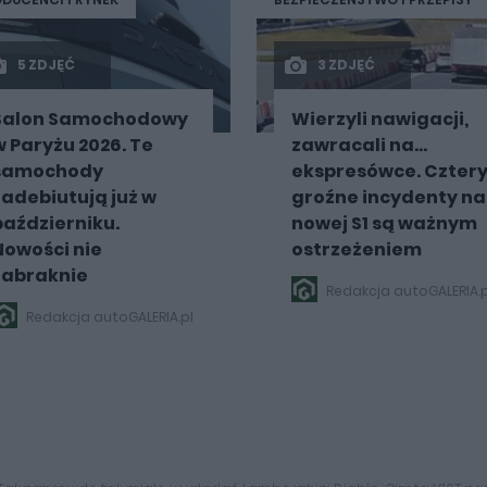
5 ZDJĘĆ
3 ZDJĘĆ
Salon Samochodowy
Wierzyli nawigacji,
w Paryżu 2026. Te
zawracali na...
samochody
ekspresówce. Czter
zadebiutują już w
groźne incydenty na
październiku.
nowej S1 są ważnym
Nowości nie
ostrzeżeniem
zabraknie
Redakcja autoGALERIA.p
Redakcja autoGALERIA.pl