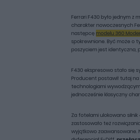
Ferrari F430 było jednym z m
charakter nowoczesnych Ferr
następcę
modelu 360 Mode
spokrewnione. Być może o ty
poszyciem jest identyczna, po
F430 ekspresowo stało się s
Producent postawił tutaj na
technologiami wywodzącymi 
jednocześnie klasyczny char
Za fotelami ulokowano silnik 
zastosowało też rozwiązania
wyjątkowo zaawansowane. Na 
dyferencjał E-Diff,
przełącz