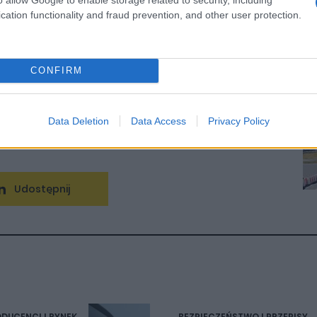
cation functionality and fraud prevention, and other user protection.
CONFIRM
 których nikt nie lubi i pasjonat kina klasy
sterkowaniu i dłubaniu w elektronice. W
l odpowiada za codzienne newsy, porady i
Data Deletion
Data Access
Privacy Policy
Udostępnij
DUCENCI I RYNEK
BEZPIECZEŃSTWO I PRZEPISY