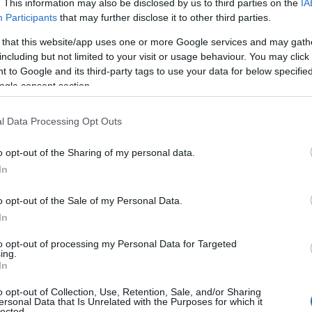
. This information may also be disclosed by us to third parties on the
IA
Participants
that may further disclose it to other third parties.
edynka". To najprawdopodobniej
 that this website/app uses one or more Google services and may gath
e w tej wersji auto
including but not limited to your visit or usage behaviour. You may click 
 to Google and its third-party tags to use your data for below specifi
ogle consent section.
a 155217 budzi wiele emocji. Według
to pierwszy wyprodukowany egzemplarz
l Data Processing Opt Outs
y jeszcze przed autami pokazowymi
o opt-out of the Sharing of my personal data.
iutu we Frankfurcie.
In
o opt-out of the Sale of my Personal Data.
ypową konfigurację. Nadwozie
In
Scozia
, natomiast we wnętrzu pojawiła
gio. Samochód początkowo należał
to opt-out of processing my Personal Data for Targeted
ing.
niej trafił do prywatnej kolekcji.
In
o opt-out of Collection, Use, Retention, Sale, and/or Sharing
ersonal Data that Is Unrelated with the Purposes for which it
osztować fortunę
lected.