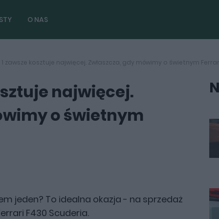
STY
O NAS
1 zawsze kosztuje najwięcej. Zwłaszcza, gdy mówimy o świetnym Ferrar
N
sztuje najwięcej.
ówimy o świetnym
 jeden? To idealna okazja - na sprzedaż
rrari F430 Scuderia.