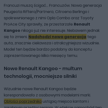
Francuzi muszą ścigać... Francuzów. Nowa generacja
Peugeota Riftera/Partnera, Citroena Berlingo i
spokrewnionego z nimi Opla Combo oraz Toyoty
ProAce City sprawiły, że przestarzałe
Renault
Kangoo
nikogo już nie interesuje. Niebawem jednak
się to zmieni.
Nadchodzi nowa generacja
tego
auta, znacznie ciekawsza i atrakcyjniejsza wizualnie.
Model ten będzie bardzo podobny do konceptu
zaprezentowanego kilka miesięcy temu.
Nowe Renault Kangoo - multum
technologii, mocniejsze silniki
Wizualnie nowe Renault Kangoo będzie
korespondowało z osobowymi modelami marki.
Obłości poprzednika
ustąpią miejsca kantom i
zgrabnym przetłoczeniom. W efekcie samochód ten