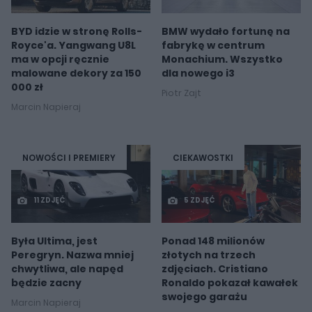
BYD idzie w stronę Rolls-
BMW wydało fortunę na
Royce'a. Yangwang U8L
fabrykę w centrum
ma w opcji ręcznie
Monachium. Wszystko
malowane dekory za 150
dla nowego i3
000 zł
Piotr Zajt
Marcin Napieraj
NOWOŚCI I PREMIERY
CIEKAWOSTKI
11 ZDJĘĆ
5 ZDJĘĆ
Była Ultima, jest
Ponad 148 milionów
Peregryn. Nazwa mniej
złotych na trzech
chwytliwa, ale napęd
zdjęciach. Cristiano
będzie zacny
Ronaldo pokazał kawałek
swojego garażu
Marcin Napieraj