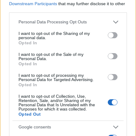
Downstream Participants
that may further disclose it to other
third parties.
Please note that this website/app uses one or more Google
Personal Data Processing Opt Outs
services and may gather and store information including but
not limited to your visit or usage behaviour. You may click to
I want to opt-out of the Sharing of my
personal data.
grant or deny consent to Google and its third-party tags to
Opted In
use your data for below specified purposes in below Google
consent section.
I want to opt-out of the Sale of my
Personal Data.
Opted In
I want to opt-out of processing my
Personal Data for Targeted Advertising.
Opted In
I want to opt-out of Collection, Use,
Retention, Sale, and/or Sharing of my
Personal Data that Is Unrelated with the
Purposes for which it was collected.
Opted Out
Google consents