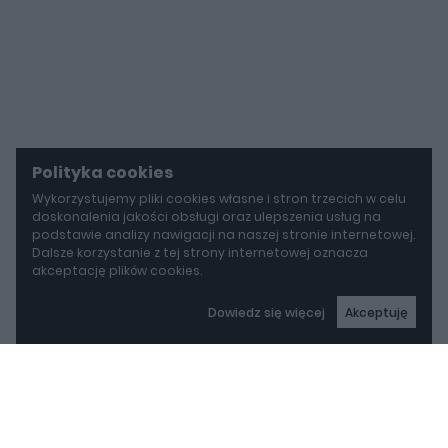
Polityka cookies
Wykorzystujemy pliki cookies własne i stron trzecich w celu
doskonalenia jakości obsługi oraz ulepszenia usług na
podstawie analizy nawigacji na naszej stronie internetowej.
Dalsze korzystanie z tej strony internetowej oznacza
akceptację plików cookies.
Dowiedz się więcej
Akceptuję
autoGALERIA
Mazda wyciąga z grobu CX-3. Nowa generacja już jeździ po drogach
Mazda wyciąga z grobu
CX-3. Nowa generacja