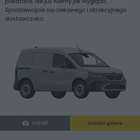
pokazane, ale już wiemy jak wygląda.
Spodziewajcie się ciekawego i atrakcyjnego
dostawczaka.
Zobacz galerię
3 ZDJĘĆ