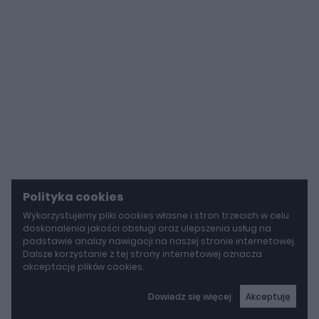
Polityka cookies
Wykorzystujemy pliki cookies własne i stron trzecich w celu
doskonalenia jakości obsługi oraz ulepszenia usług na
podstawie analizy nawigacji na naszej stronie internetowej.
Dalsze korzystanie z tej strony internetowej oznacza
akceptację plików cookies.
Dowiedz się więcej
Akceptuję
autoGALERIA
Mazda wyciąga z grobu CX-3. Nowa generacja już jeździ po drogach