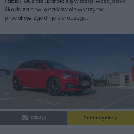
Fabia? Musicie uzbroić się w cierpliwość, gdyż
Skoda za chwilę całkowicie wstrzyma
produkcję. Zgadnijcie dlaczego.
Zobacz galerię
5 ZDJĘĆ