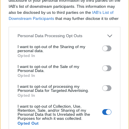
disclosure of your personal information by third parties on the
IAB’s list of downstream participants. This information may
also be disclosed by us to third parties on the
IAB’s List of
Downstream Participants
that may further disclose it to other
third parties.
Please note that this website/app uses one or more Google
Personal Data Processing Opt Outs
services and may gather and store information including but
not limited to your visit or usage behaviour. You may click to
I want to opt-out of the Sharing of my
personal data.
grant or deny consent to Google and its third-party tags to
Opted In
use your data for below specified purposes in below Google
consent section.
I want to opt-out of the Sale of my
Personal Data.
Opted In
I want to opt-out of processing my
Personal Data for Targeted Advertising.
Opted In
I want to opt-out of Collection, Use,
Retention, Sale, and/or Sharing of my
Personal Data that Is Unrelated with the
Purposes for which it was collected.
Opted Out