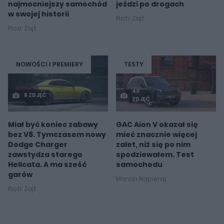
najmocniejszy samochód
jeździ po drogach
w swojej historii
Piotr Zajt
Piotr Zajt
NOWOŚCI I PREMIERY
TESTY
40
8 ZDJĘĆ
ZDJĘĆ
Miał być koniec zabawy
GAC Aion V okazał się
bez V8. Tymczasem nowy
mieć znacznie więcej
Dodge Charger
zalet, niż się po nim
zawstydza starego
spodziewałem. Test
Hellcata. A ma sześć
samochodu
garów
Marcin Napieraj
Piotr Zajt