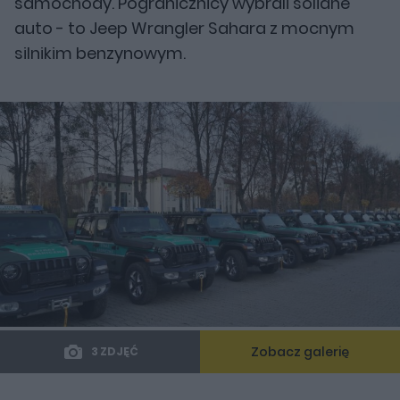
samochody. Pogranicznicy wybrali solidne
auto - to Jeep Wrangler Sahara z mocnym
silnikim benzynowym.
Zobacz galerię
3 ZDJĘĆ