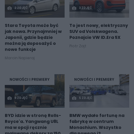
2 ZDJĘĆ
3 ZDJĘĆ
Stara Toyota może być
To jest nowy, elektryczny
jak nowa. Przynajmniej w
SUV od Volskwagena.
Japonii, gdzie będzie
Poznajcie VW ID.Era 5X
można ją doposażyć o
Piotr Zajt
nowe funkcje
Marcin Napieraj
NOWOŚCI I PREMIERY
NOWOŚCI I PREMIERY
9 ZDJĘĆ
5 ZDJĘĆ
BYD idzie w stronę Rolls-
BMW wydało fortunę na
Royce'a. Yangwang U8L
fabrykę w centrum
ma w opcji ręcznie
Monachium. Wszystko
malowane dekory za 150
dla nowego i3