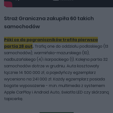
Straż Graniczna zakupiła 60 takich
samochodów
Póki co do pograniczników trafiła pierwsza
partia 28 aut
.
Trafią one do oddziału podlaskiego (13
samochodów), warmińsko-mazurskiego (10),
nadbużańskiego (4) i karpackiego (1). Kolejna partia 32
samochodów dotrze w grudniu. Auta kosztowały
łącznie 14 500 000 zł, a pojedyńczy egzemplarz
wyceniono na 241 000 zł. Każdy egzemplarz posiada
bogate wyposażenie - m.in. multimedia z systemem
Apple CarPlay i Android Auto, światła LED czy skórzaną
tapicerkę.