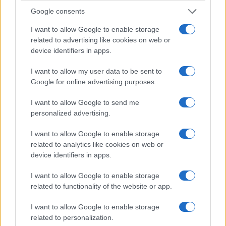
Google consents
I want to allow Google to enable storage
related to advertising like cookies on web or
Maciej Kuchno
device identifiers in apps.
Redaktor naczelny i właściciel portalu autoGALERIA.pl,
I want to allow my user data to be sent to
związany z serwisem od 2016 roku. Autor blisko 6 000
Google for online advertising purposes.
publikacji, specjalizuje się w testach, opiniach i relacjach
motoryzacyjnych, często nadając im osobisty i
podróżniczy charakter. Pasjonuje się nietypowymi,
I want to allow Google to send me
emocjonującymi samochodami oraz włoskimi i
personalized advertising.
słoweńskimi krajobrazami, co często przewija się w jego
tekstach. Prowadzi także kanał YouTube „Kuchno Rides!”,
gdzie w swobodnym stylu komentuje świat motoryzacji.
I want to allow Google to enable storage
related to analytics like cookies on web or
device identifiers in apps.
I want to allow Google to enable storage
related to functionality of the website or app.
Przeczytaj także
I want to allow Google to enable storage
related to personalization.