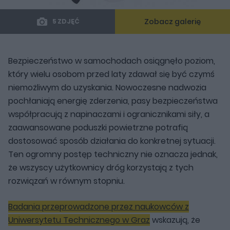
Zobacz galerię
5 ZDJĘĆ
Bezpieczeństwo w samochodach osiągnęło poziom,
który wielu osobom przed laty zdawał się być czymś
niemożliwym do uzyskania. Nowoczesne nadwozia
pochłaniają energię zderzenia, pasy bezpieczeństwa
współpracują z napinaczami i ogranicznikami siły, a
zaawansowane poduszki powietrzne potrafią
dostosować sposób działania do konkretnej sytuacji.
Ten ogromny postęp techniczny nie oznacza jednak,
że wszyscy użytkownicy dróg korzystają z tych
rozwiązań w równym stopniu.
Badania przeprowadzone przez naukowców z
Uniwersytetu Technicznego w Graz
wskazują, że