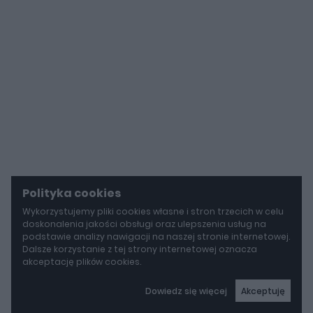
Polityka cookies
Wykorzystujemy pliki cookies własne i stron trzecich w celu
doskonalenia jakości obsługi oraz ulepszenia usług na
podstawie analizy nawigacji na naszej stronie internetowej.
Dalsze korzystanie z tej strony internetowej oznacza
akceptację plików cookies.
Dowiedz się więcej
Akceptuję
autoGALERIA
Mazda wyciąga z grobu CX-3. Nowa generacja już jeździ po drogach