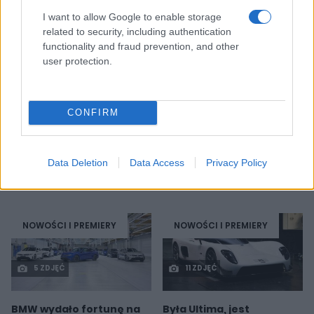
NOWOŚCI I PREMIERY
NOWOŚCI I PREMIERY
I want to allow Google to enable storage
related to security, including authentication
functionality and fraud prevention, and other
3 ZDJĘĆ
9 ZDJĘĆ
user protection.
To jest nowy, elektryczny
BYD idzie w stronę Rolls-
SUV od Volskwagena.
Royce'a. Yangwang U8L
CONFIRM
Poznajcie VW ID.Era 5X
ma w opcji ręcznie
malowane dekory za 150
Piotr Zajt
000 zł
Data Deletion
Data Access
Privacy Policy
Marcin Napieraj
NOWOŚCI I PREMIERY
NOWOŚCI I PREMIERY
5 ZDJĘĆ
11 ZDJĘĆ
BMW wydało fortunę na
Była Ultima, jest