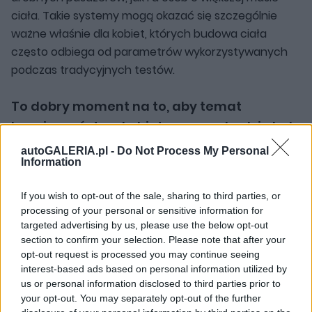
ciała. Takie systemy mogą okazać się szczególnie
ważne właśnie dla kobiet, których budowa ciała
często odbiega od parametrów wykorzystywanych
podczas tradycyjnych testów.
To dobry moment na to, aby temat
bezpieczeństwa kobiet w samochodzie był
jeszcze mocniej eksplorowany
autoGALERIA.pl -
Do Not Process My Personal
Information
Jest to nieco fascynuję: w 2026 roku możemy czuć
If you wish to opt-out of the sale, sharing to third parties, or
się stosunkowo bezpiecznie w samochodzie,
processing of your personal or sensitive information for
aczkolwiek większość pojazdów stworzono głównie z
targeted advertising by us, please use the below opt-out
myślą o mężczyznach. Wydawać by się mogło, że
section to confirm your selection. Please note that after your
czasy, w których takie podejście wiodło prym, są już
opt-out request is processed you may continue seeing
interest-based ads based on personal information utilized by
dawno za nami. Jak widać niekoniecznie - choć na
us or personal information disclosed to third parties prior to
szczęście powoli się to zmienia.
your opt-out. You may separately opt-out of the further