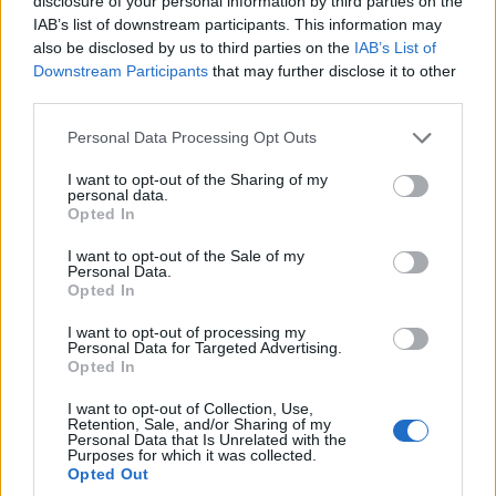
disclosure of your personal information by third parties on the
Coraz większa liczba firm rezygnuje już ze stosowania
IAB’s list of downstream participants. This information may
wyłącznie danych dotyczących przeciętnego
also be disclosed by us to third parties on the
IAB’s List of
Downstream Participants
that may further disclose it to other
mężczyzny. Dopiero teraz, gdy poważniej podchodzi
third parties.
się do tematu bezpieczeństwa kobiet, producenci
Please note that this website/app uses one or more Google
odkrywają jak wiele mają do nadrobienia.
Personal Data Processing Opt Outs
services and may gather and store information including but
not limited to your visit or usage behaviour. You may click to
I want to opt-out of the Sharing of my
Moim zdaniem jest to jednak zaledwie zalążek działań,
personal data.
grant or deny consent to Google and its third-party tags to
Opted In
które powinny być wdrożone już lata temu. Świat nie
use your data for below specified purposes in below Google
kręci się wokół mężczyzn, a w samochodzie każdy
consent section.
I want to opt-out of the Sale of my
Personal Data.
musi czuć się pewnie i bezpiecznie. Dlaczego kobiety
Opted In
mają być tutaj pokrzywdzone? To dla mnie absolutnie
I want to opt-out of processing my
niepojęte.
Personal Data for Targeted Advertising.
Opted In
I want to opt-out of Collection, Use,
Retention, Sale, and/or Sharing of my
Personal Data that Is Unrelated with the
Purposes for which it was collected.
Opted Out