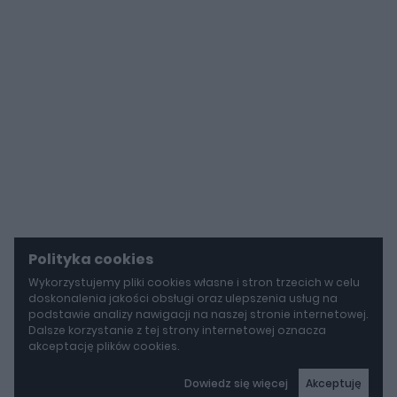
Polityka cookies
Wykorzystujemy pliki cookies własne i stron trzecich w celu
doskonalenia jakości obsługi oraz ulepszenia usług na
podstawie analizy nawigacji na naszej stronie internetowej.
Dalsze korzystanie z tej strony internetowej oznacza
akceptację plików cookies.
Dowiedz się więcej
Akceptuję