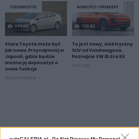
CIEKAWOSTKI
NOWOŚCI I PREMIERY
2 ZDJĘĆ
3 ZDJĘĆ
Stara Toyota może być
To jest nowy, elektryczny
jak nowa. Przynajmniej w
SUV od Volskwagena.
Japonii, gdzie będzie
Poznajcie VW ID.Era 5X
można ją doposażyć o
Piotr Zajt
nowe funkcje
Marcin Napieraj