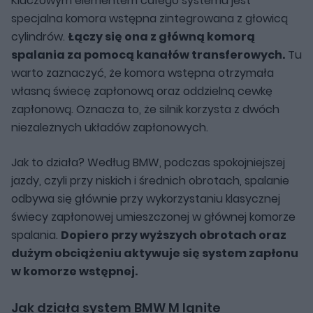
Kluczowym elementem całego systemu jest
specjalna komora wstępna zintegrowana z głowicą
cylindrów.
Łączy się ona z główną komorą
spalania za pomocą kanałów transferowych.
Tu
warto zaznaczyć, że komora wstępna otrzymała
własną świecę zapłonową oraz oddzielną cewkę
zapłonową. Oznacza to, że silnik korzysta z dwóch
niezależnych układów zapłonowych.
Jak to działa? Według BMW, podczas spokojniejszej
jazdy, czyli przy niskich i średnich obrotach, spalanie
odbywa się głównie przy wykorzystaniu klasycznej
świecy zapłonowej umieszczonej w głównej komorze
spalania.
Dopiero przy wyższych obrotach oraz
dużym obciążeniu aktywuje się system zapłonu
w komorze wstępnej.
Jak działa system BMW M Ignite