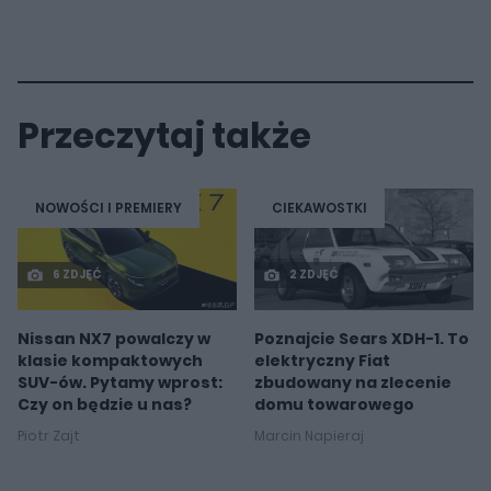
Przeczytaj także
NOWOŚCI I PREMIERY
CIEKAWOSTKI
6 ZDJĘĆ
2 ZDJĘĆ
Nissan NX7 powalczy w
Poznajcie Sears XDH-1. To
klasie kompaktowych
elektryczny Fiat
SUV-ów. Pytamy wprost:
zbudowany na zlecenie
Czy on będzie u nas?
domu towarowego
Piotr Zajt
Marcin Napieraj