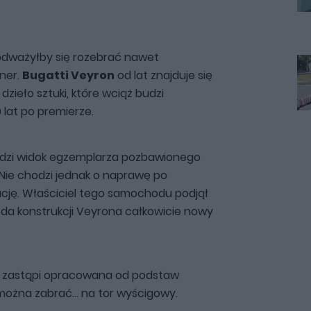
odważyłby się rozebrać nawet
ner.
Bugatti Veyron
od lat znajduje się
 dzieło sztuki, które wciąż budzi
lat po premierze.
udzi widok egzemplarza pozbawionego
 Nie chodzi jednak o naprawę po
cję. Właściciel tego samochodu podjął
y da konstrukcji Veyrona całkowicie nowy
e zastąpi opracowana od podstaw
można zabrać... na tor wyścigowy.