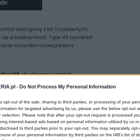
ochód wyścigowy z lat trzydziestych,
się w kolekcji HooG. Type 45 wyróżniał
przede wszystkim rozwiązaniami
tkę U16
, zbudowaną z dwóch
lników ośmiocylindrowych połączonych
RIA.pl -
Do Not Process My Personal Information
a się ona w linii prostej z lotniczego
Bugatti jeszcze podczas I wojny
to opt-out of the sale, sharing to third parties, or processing of your per
owstała z myślą o myśliwcach, konflikt
formation for targeted advertising by us, please use the below opt-out s
o produkcji seryjnej.
r selection. Please note that after your opt-out request is processed y
eing interest-based ads based on personal information utilized by us or
disclosed to third parties prior to your opt-out. You may separately opt-
losure of your personal information by third parties on the IAB’s list of