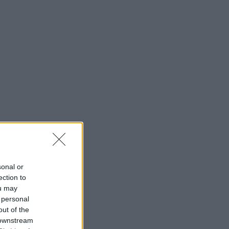
sonal or
ection to
ou may
 personal
out of the
 downstream