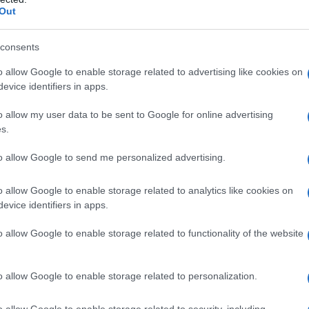
opiero na tej bazie powstanie zupełnie
Out
consents
rdzo niską sylwetkę z wyraźnymi
o allow Google to enable storage related to advertising like cookies on
 modelami Bugatti. Projektanci
evice identifiers in apps.
Jeden z nich przewiduje niemal otwartą
o allow my user data to be sent to Google for online advertising
ami, inny z kolei stawia na
s.
rywy silnika z charakterystycznymi
 koła stylizowane na obręcze stosowane
to allow Google to send me personalized advertising.
arki.
o allow Google to enable storage related to analytics like cookies on
evice identifiers in apps.
dużo czasu detalom. Designerzy
o allow Google to enable storage related to functionality of the website
a i niebieskiego lakieru, a także oraz
 wnętrze, które będzie odpowiadało
mochodu.
o allow Google to enable storage related to personalization.
o allow Google to enable storage related to security, including