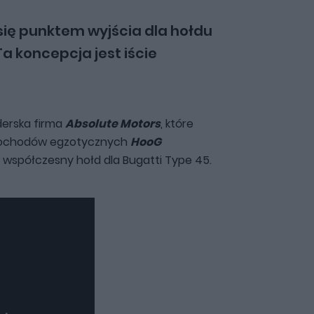
się punktem wyjścia dla hołdu
a koncepcja jest iście
derska firma
Absolute Motors
, które
amochodów egzotycznych
HooG
 współczesny hołd dla Bugatti Type 45.