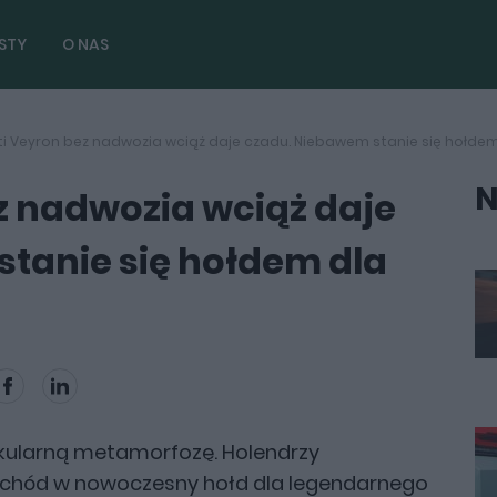
STY
O NAS
i Veyron bez nadwozia wciąż daje czadu. Niebawem stanie się hołde
N
z nadwozia wciąż daje
tanie się hołdem dla
akularną metamorfozę. Holendrzy
chód w nowoczesny hołd dla legendarnego