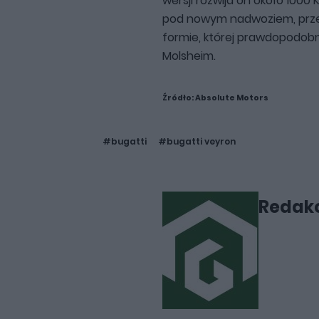
wersji rozwija on około 1000
pod nowym nadwoziem, prze
formie, której prawdopodobn
Molsheim.
Źródło:
Absolute Motors
#bugatti
#bugatti veyron
Redakc