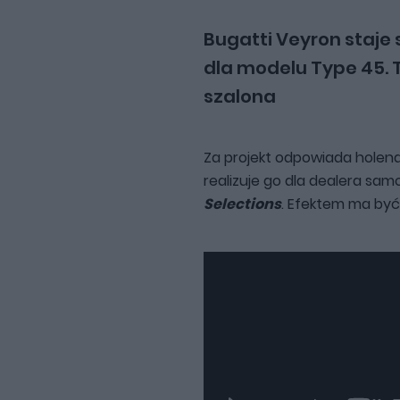
Bugatti Veyron staje 
dla modelu Type 45. T
szalona
Za projekt odpowiada holen
realizuje go dla dealera s
Selections
. Efektem ma być