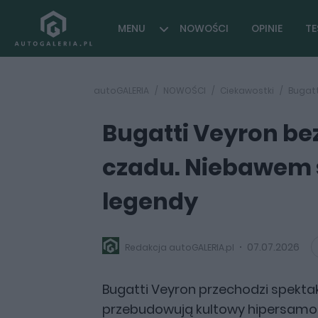
MENU
NOWOŚCI
OPINIE
TE
autoGALERIA
NOWOŚCI
Ciekawostki
Bugatt
Bugatti Veyron be
czadu. Niebawem s
legendy
07.07.2026
Redakcja autoGALERIA.pl
Bugatti Veyron przechodzi spekt
przebudowują kultowy hipersamo