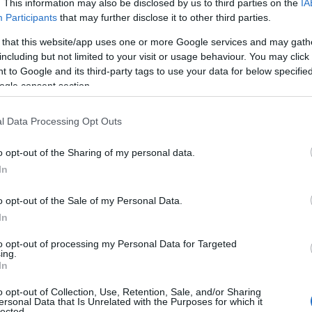
. This information may also be disclosed by us to third parties on the
IA
Participants
that may further disclose it to other third parties.
 that this website/app uses one or more Google services and may gath
including but not limited to your visit or usage behaviour. You may click 
 to Google and its third-party tags to use your data for below specifi
ogle consent section.
l Data Processing Opt Outs
o opt-out of the Sharing of my personal data.
In
o opt-out of the Sale of my Personal Data.
In
ie całkowicie nowe nadwozie
to opt-out of processing my Personal Data for Targeted
ing.
In
już mocno zaawansowane. Z Veyrona
o opt-out of Collection, Use, Retention, Sale, and/or Sharing
e, pozostawiając jedynie podwozie,
ersonal Data that Is Unrelated with the Purposes for which it
lected.