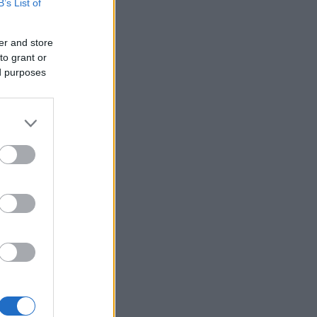
B’s List of
er and store
to grant or
ed purposes