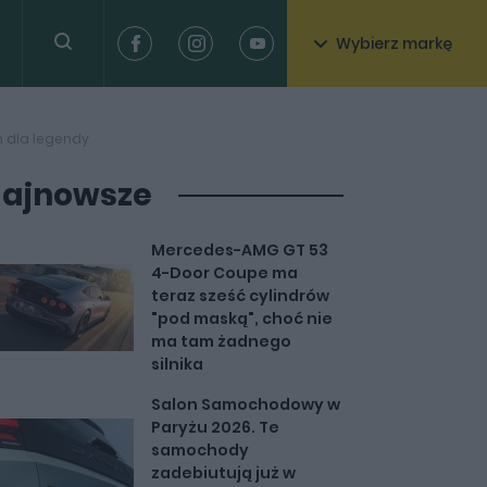
Wybierz markę
m dla legendy
ajnowsze
Mercedes-AMG GT 53
4-Door Coupe ma
teraz sześć cylindrów
"pod maską", choć nie
ma tam żadnego
silnika
Salon Samochodowy w
Paryżu 2026. Te
samochody
zadebiutują już w