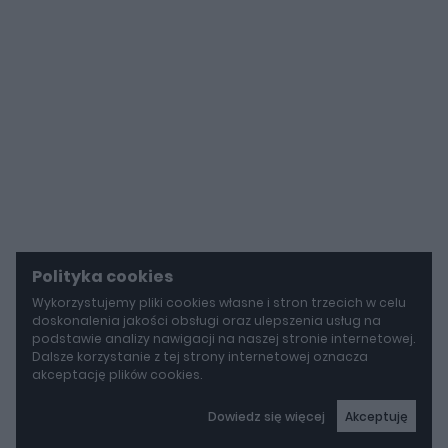
Polityka cookies
Wykorzystujemy pliki cookies własne i stron trzecich w celu
doskonalenia jakości obsługi oraz ulepszenia usług na
podstawie analizy nawigacji na naszej stronie internetowej.
Dalsze korzystanie z tej strony internetowej oznacza
akceptację plików cookies.
Dowiedz się więcej
Akceptuję
autoGALERIA
Mercedes-AMG GT 53 4-Door Coupe ma teraz sześć cylindrów "pod maską", choć nie ma tam żadnego silnika