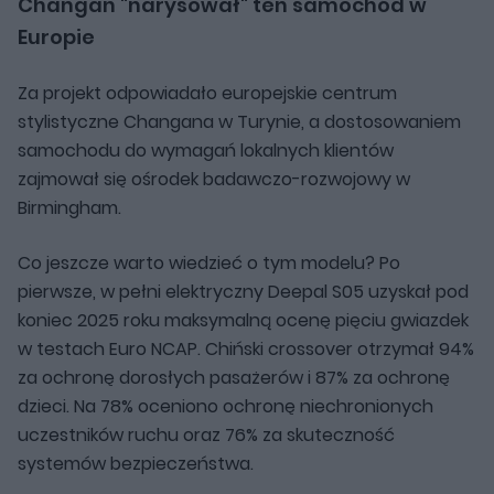
Changan "narysował" ten samochód w
Europie
Za projekt odpowiadało europejskie centrum
stylistyczne Changana w Turynie, a dostosowaniem
samochodu do wymagań lokalnych klientów
zajmował się ośrodek badawczo-rozwojowy w
Birmingham.
Co jeszcze warto wiedzieć o tym modelu? Po
pierwsze, w pełni elektryczny Deepal S05 uzyskał pod
koniec 2025 roku maksymalną ocenę pięciu gwiazdek
w testach Euro NCAP. Chiński crossover otrzymał 94%
za ochronę dorosłych pasażerów i 87% za ochronę
dzieci. Na 78% oceniono ochronę niechronionych
uczestników ruchu oraz 76% za skuteczność
systemów bezpieczeństwa.