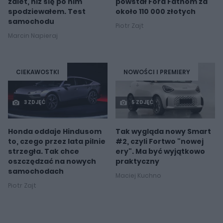
zalet, niż się po nim
powstał Ford Fathom za
spodziewałem. Test
około 110 000 złotych
samochodu
Piotr Zajt
Marcin Napieraj
CIEKAWOSTKI
NOWOŚCI I PREMIERY
3 ZDJĘĆ
5 ZDJĘĆ
Honda oddaje Hindusom
Tak wygląda nowy Smart
to, czego przez lata pilnie
#2, czyli Fortwo "nowej
strzegła. Tak chce
ery". Ma być wyjątkowo
oszczędzać na nowych
praktyczny
samochodach
Maciej Kuchno
Piotr Zajt