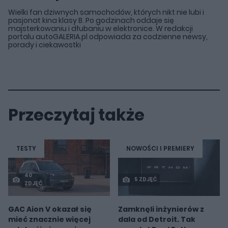
Wielki fan dziwnych samochodów, których nikt nie lubi i
pasjonat kina klasy B. Po godzinach oddaje się
majsterkowaniu i dłubaniu w elektronice. W redakcji
portalu autoGALERIA.pl odpowiada za codzienne newsy,
porady i ciekawostki
Przeczytaj także
TESTY
NOWOŚCI I PREMIERY
40
5 ZDJĘĆ
ZDJĘĆ
GAC Aion V okazał się
Zamknęli inżynierów z
mieć znacznie więcej
dala od Detroit. Tak