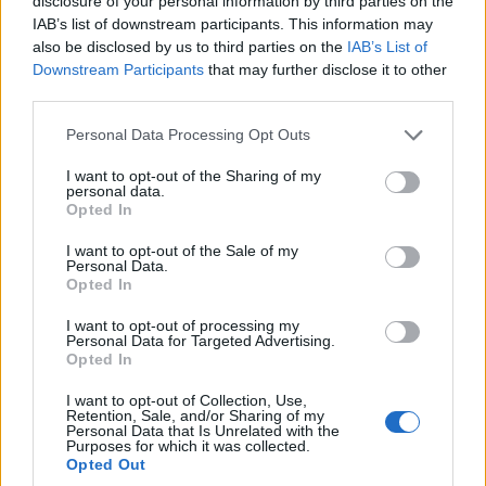
disclosure of your personal information by third parties on the
IAB’s list of downstream participants. This information may
also be disclosed by us to third parties on the
IAB’s List of
Downstream Participants
that may further disclose it to other
third parties.
Please note that this website/app uses one or more Google
Personal Data Processing Opt Outs
services and may gather and store information including but
not limited to your visit or usage behaviour. You may click to
I want to opt-out of the Sharing of my
personal data.
grant or deny consent to Google and its third-party tags to
Opted In
use your data for below specified purposes in below Google
consent section.
I want to opt-out of the Sale of my
Personal Data.
Opted In
I want to opt-out of processing my
Personal Data for Targeted Advertising.
Opted In
I want to opt-out of Collection, Use,
Retention, Sale, and/or Sharing of my
Personal Data that Is Unrelated with the
Purposes for which it was collected.
Opted Out