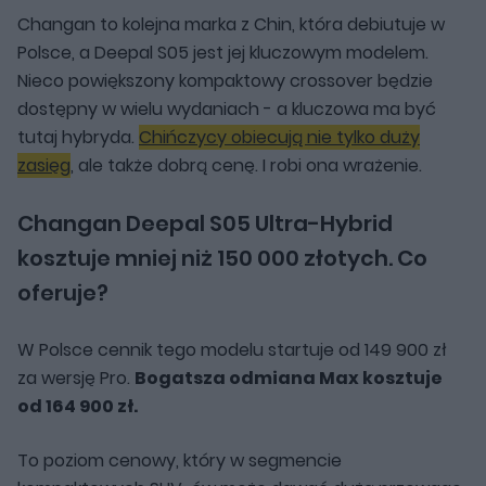
Changan to kolejna marka z Chin, która debiutuje w
Polsce, a Deepal S05 jest jej kluczowym modelem.
Nieco powiększony kompaktowy crossover będzie
dostępny w wielu wydaniach - a kluczowa ma być
tutaj hybryda.
Chińczycy obiecują nie tylko duży
zasięg
, ale także dobrą cenę. I robi ona wrażenie.
Changan Deepal S05 Ultra-Hybrid
kosztuje mniej niż 150 000 złotych. Co
oferuje?
W Polsce cennik tego modelu startuje od 149 900 zł
za wersję Pro.
Bogatsza odmiana Max kosztuje
od 164 900 zł.
To poziom cenowy, który w segmencie