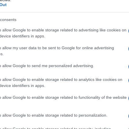
Out
Zobacz 4 zdjęcia
consents
o allow Google to enable storage related to advertising like cookies on
evice identifiers in apps.
o allow my user data to be sent to Google for online advertising
 radziły sobie w Europie nieco lepiej.
s.
rodukującej dość tanie SUV-y. Te
zęściach, a wybrane zakontraktowane
to allow Google to send me personalized advertising.
.
Havale
wciąż będą dostępne, między
ch czy w Hiszpanii.
o allow Google to enable storage related to analytics like cookies on
evice identifiers in apps.
o allow Google to enable storage related to functionality of the website
 doświadczenia. To koncern,
żby nowe elektryczne MINI
o allow Google to enable storage related to personalization.
generacja tego samochodu to wspólne
o allow Google to enable storage related to security, including