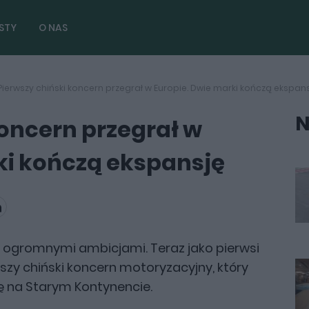
STY
O NAS
Pierwszy chiński koncern przegrał w Europie. Dwie marki kończą ekspan
N
koncern przegrał w
ki kończą ekspansję
i z ogromnymi ambicjami. Teraz jako pierwsi
rwszy chiński koncern motoryzacyjny, który
ę na Starym Kontynencie.