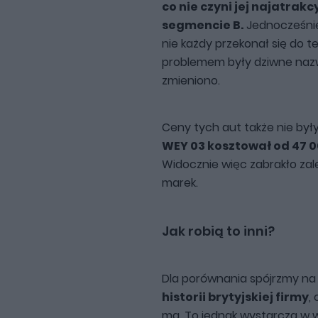
co nie czyni jej najatr
segmencie B.
Jednocześnie 
nie każdy przekonał się do
problemem były dziwne nazwy
zmieniono.
Ceny tych aut także nie były
WEY 03 kosztował od 47 00
Widocznie więc zabrakło zale
marek.
Jak robią to inni?
Dla porównania spójrzmy na 
historii brytyjskiej firmy
,
ma. To jednak wystarcza w w