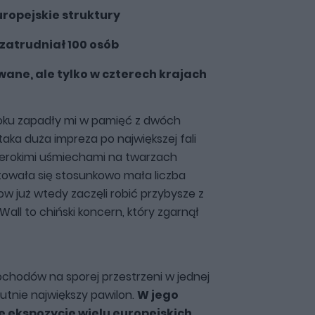
uropejskie struktury
zatrudniał 100 osób
ane, ale tylko w czterech krajach
oku zapadły mi w pamięć z dwóch
aka duża impreza po największej fali
zerokimi uśmiechami na twarzach
ntowała się stosunkowo mała liczba
w już wtedy zaczęli robić przybysze z
all to chiński koncern, który zgarnął
chodów na sporej przestrzeni w jednej
lutnie największy pawilon.
W jego
e ekspozycje wielu europejskich