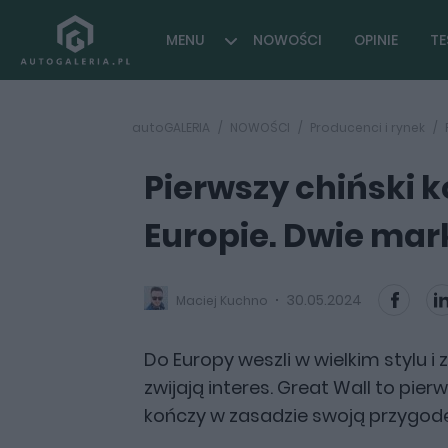
MENU
NOWOŚCI
OPINIE
TE
autoGALERIA
NOWOŚCI
Producenci i rynek
Pierwszy chiński 
Europie. Dwie mar
30.05.2024
Maciej Kuchno
Do Europy weszli w wielkim stylu 
zwijają interes. Great Wall to pie
kończy w zasadzie swoją przygod