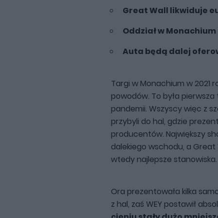
Great Wall likwiduje e
Oddział w Monachium 
Auta będą dalej oferow
Targi w Monachium w 2021 r
powodów. To była pierwsza t
pandemii. Wszyscy więc z s
przybyli do hal, gdzie preze
producentów. Największy sho
dalekiego wschodu, a Great W
wtedy najlepsze stanowiska.
Ora prezentowała kilka samo
z hal, zaś WEY postawił abso
cieniu stały dużo mniejsz