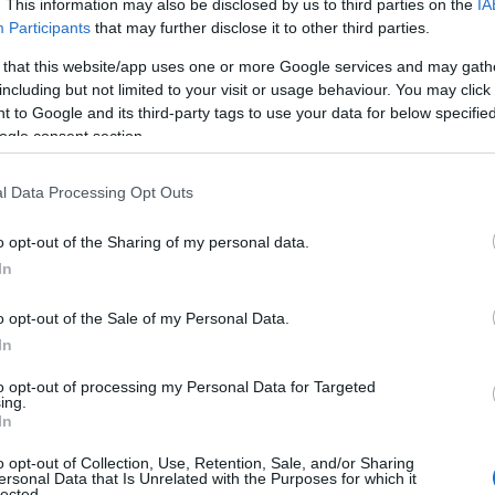
. This information may also be disclosed by us to third parties on the
IA
 Szwecji, Irlandii i w Wielkiej
Participants
that may further disclose it to other third parties.
 that this website/app uses one or more Google services and may gath
including but not limited to your visit or usage behaviour. You may click 
 to Google and its third-party tags to use your data for below specifi
rynkach obie marki pozostają, ale
ogle consent section.
średnio chińska centrala w Baoding, w
l Data Processing Opt Outs
o opt-out of the Sharing of my personal data.
In
o opt-out of the Sale of my Personal Data.
In
to opt-out of processing my Personal Data for Targeted
ing.
In
o opt-out of Collection, Use, Retention, Sale, and/or Sharing
ersonal Data that Is Unrelated with the Purposes for which it
lected.