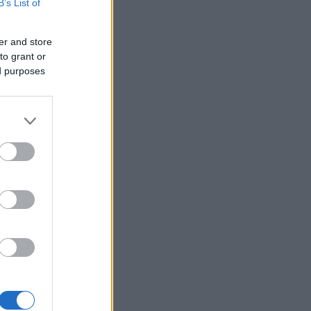
B’s List of
er and store
to grant or
ed purposes