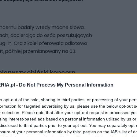
koncernu padały wtedy mocne słowa.
lach, docierając do osób poszukujących
g-in. Ora z kolei oferowała odlotowo
t, później przemianowany na 03.
pierwszy chiński koncern,
dy w Europie
RIA.pl -
Do Not Process My Personal Information
to opt-out of the sale, sharing to third parties, or processing of your per
pska sprzedaż, która w ubiegłym roku
formation for targeted advertising by us, please use the below opt-out s
a Starym Kontynencie. W planach na
r selection. Please note that after your opt-out request is processed y
ansja na wiele europejskich rynków. Mowa
eing interest-based ads based on personal information utilized by us or
disclosed to third parties prior to your opt-out. You may separately opt-
ortugalii, Belgii, Luksemburgu, Holandii,
losure of your personal information by third parties on the IAB’s list of
i i Bułgarii.
Do tej pory WEY i Ora