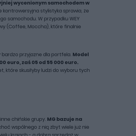
akcyjniej wycenionym samochodem w
kontrowersyjna stylistyka sprawia, że
 tego samochodu. W przypadku WEY
 (Coffee, Moccha), które finalnie
 bardzo przyjazne dla portfela.
Model
0 euro, zaś 05 od 55 000 euro.
t, które skusiłyby ludzi do wyboru tych
inne chińskie grupy.
MG bazuje na
 choć wspólnego z nią zbyt wiele już nie
ielu krajach - a dobra sprzedaż w