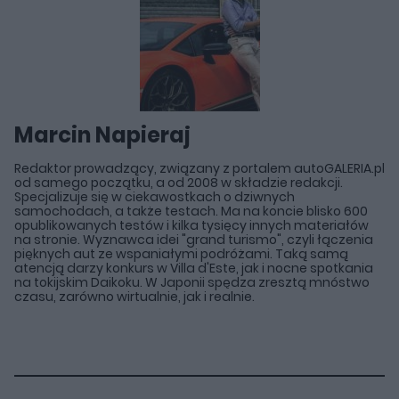
Marcin Napieraj
Redaktor prowadzący, związany z portalem autoGALERIA.pl
od samego początku, a od 2008 w składzie redakcji.
Specjalizuje się w ciekawostkach o dziwnych
samochodach, a także testach. Ma na koncie blisko 600
opublikowanych testów i kilka tysięcy innych materiałów
na stronie. Wyznawca idei "grand turismo", czyli łączenia
pięknych aut ze wspaniałymi podróżami. Taką samą
atencją darzy konkurs w Villa d'Este, jak i nocne spotkania
na tokijskim Daikoku. W Japonii spędza zresztą mnóstwo
czasu, zarówno wirtualnie, jak i realnie.