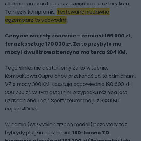
silnikiem, automatem oraz napędem na cztery koła.
To niezły kompromis.
Testowany niedawno
egzemplarz to udowodnił
.
Ceny nie wzrosły znacznie - zamiast 169 000 zł,
teraz kosztuje 170 000 zł. Za to przybyło mu
mocy i dwulitrowa benzyna ma teraz 204 KM.
Tego silnika nie dostaniemy za to w Leonie.
Kompaktowa Cupra chce przekonać za to odmianami
VZ o mocy 300 KM. Kosztują odpowiednio 190 600 zł i
209 700 zł. W tym ostatnim przypadku różnica jest
uzasadniona. Leon Sportstourer ma już 333 KM i
napęd 4Drive.
W gamie (wszystkich trzech modeli) pozostały też
hybrydy plug-in oraz diesel.
150-konne TDI
Hiszpanie oferują od 157 700 zł (Formentor) do