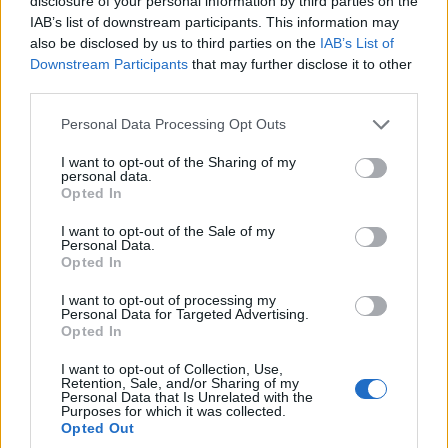
disclosure of your personal information by third parties on the
IAB’s list of downstream participants. This information may
also be disclosed by us to third parties on the
IAB’s List of
Downstream Participants
that may further disclose it to other
third parties.
Please note that this website/app uses one or more Google
Personal Data Processing Opt Outs
services and may gather and store information including but
not limited to your visit or usage behaviour. You may click to
I want to opt-out of the Sharing of my
personal data.
grant or deny consent to Google and its third-party tags to
Opted In
use your data for below specified purposes in below Google
consent section.
I want to opt-out of the Sale of my
Personal Data.
Opted In
I want to opt-out of processing my
Personal Data for Targeted Advertising.
Opted In
I want to opt-out of Collection, Use,
Retention, Sale, and/or Sharing of my
Personal Data that Is Unrelated with the
Purposes for which it was collected.
Opted Out