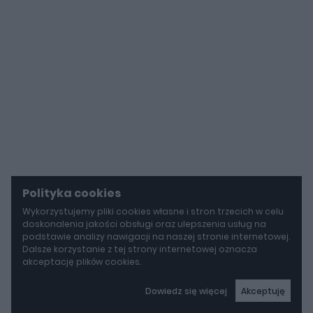
Polityka cookies
Wykorzystujemy pliki cookies własne i stron trzecich w celu
doskonalenia jakości obsługi oraz ulepszenia usług na
podstawie analizy nawigacji na naszej stronie internetowej.
Dalsze korzystanie z tej strony internetowej oznacza
akceptację plików cookies.
Dowiedz się więcej
Akceptuję
autoGALERIA
Tak naprawdę tak miało wyglądać Lamborghini Diablo. Cizeta V16T narodziła się z urażonej dumy