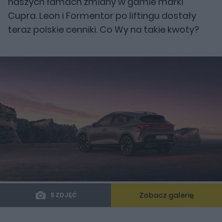
naszych łamach zmiany w gamie marki
Cupra. Leon i Formentor po liftingu dostały
teraz polskie cenniki. Co Wy na takie kwoty?
Zobacz galerię
5 ZDJĘĆ