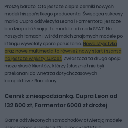
Proszę bardzo. Oto jeszcze ciepłe cenniki nowych
modeli hiszpaństkiego producenta. Święcąca sukcesy
marka Cupra odświeżyła Leona i Formentora, jeszcze
bardziej odróżniając te modele od marki SEAT. Na
naszych łamach i wśród moich znajomych modele po
liftingu wywołały spore poruszenie.
Nowa stylistyka
oraz nowe multimedia to również nowy start i szansa
na jeszcze większy sukces
. Zwłaszcza ta druga opcja
może skusić klientów, którzy (słusznie) nie byli
przekonani do wnętrza dotychczasowych
kompaktów z Barcelony.
Cennik z niespodzianką. Cupra Leon od
132 800 zł, Formentor 6000 zł drożej
Gamę odświeżonych samochodów otwierają modele
wyposażone w silniki 1.5 TSI, o mocy 150 KM, z