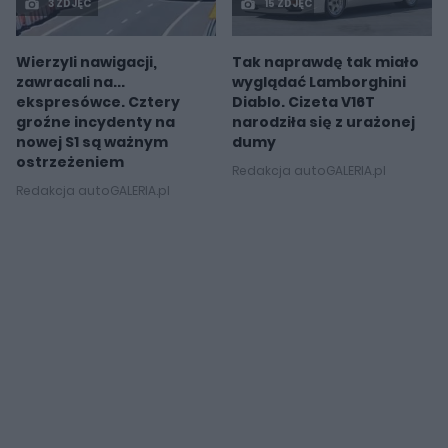
3 ZDJĘĆ
15 ZDJĘĆ
Wierzyli nawigacji,
Tak naprawdę tak miało
zawracali na...
wyglądać Lamborghini
ekspresówce. Cztery
Diablo. Cizeta V16T
groźne incydenty na
narodziła się z urażonej
nowej S1 są ważnym
dumy
ostrzeżeniem
Redakcja autoGALERIA.pl
Redakcja autoGALERIA.pl