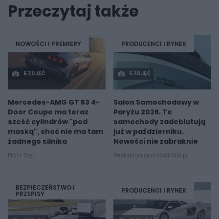
Przeczytaj także
NOWOŚCI I PREMIERY
PRODUCENCI I RYNEK
5 ZDJĘĆ
5 ZDJĘĆ
Mercedes-AMG GT 53 4-
Salon Samochodowy w
Door Coupe ma teraz
Paryżu 2026. Te
sześć cylindrów "pod
samochody zadebiutują
maską", choć nie ma tam
już w październiku.
żadnego silnika
Nowości nie zabraknie
Piotr Zajt
Redakcja autoGALERIA.pl
BEZPIECZEŃSTWO I
PRODUCENCI I RYNEK
PRZEPISY