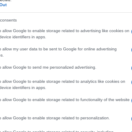
Out
ieć paradoksalnie. Skoro nowoczesne
consents
etycznych, dlaczego problem z ropą ma
o allow Google to enable storage related to advertising like cookies on
 Odpowiedź jest prosta: w USA
evice identifiers in apps.
kcjonuje w dużej mierze jako termin
ę do gotowego środka smarnego. Nie
o allow my user data to be sent to Google for online advertising
orzonego wyłącznie z w pełni
s.
nych.
to allow Google to send me personalized advertising.
o allow Google to enable storage related to analytics like cookies on
to wykorzystują wysoko przetworzone
evice identifiers in apps.
d wielu rozwiązań w pełni
wiedniej formulacji spełniają
o allow Google to enable storage related to functionality of the website
 silników
. Gdy jednak
taw zaczyna się zatykać, problem
o allow Google to enable storage related to personalization.
na dostępność olejów silnikowych.
o allow Google to enable storage related to security, including