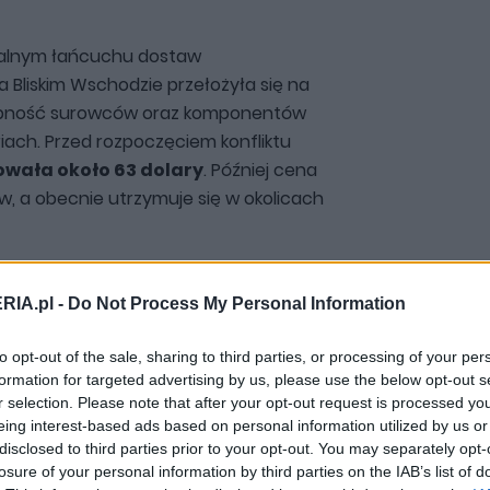
balnym łańcuchu dostaw
Bliskim Wschodzie przełożyła się na
tępność surowców oraz komponentów
ach. Przed rozpoczęciem konfliktu
owała około 63 dolary
. Później cena
w, a obecnie utrzymuje się w okolicach
śmy to przy dystrybutorach, choć
RIA.pl -
Do Not Process My Personal Information
je program CPN
. Ten jednak wygaśnie
mo, czy będzie przedłużony na
to opt-out of the sale, sharing to third parties, or processing of your per
formation for targeted advertising by us, please use the below opt-out s
r selection. Please note that after your opt-out request is processed y
eing interest-based ads based on personal information utilized by us or
disclosed to third parties prior to your opt-out. You may separately opt-
serwisy samochodowe. Olej silnikowy,
losure of your personal information by third parties on the IAB’s list of
syntetyczny, nadal w dużej mierze