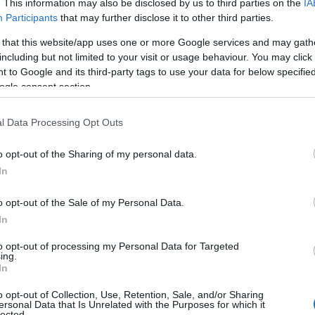
. This information may also be disclosed by us to third parties on the
IA
leżnych od ropy naftowej i produktów
Participants
that may further disclose it to other third parties.
 that this website/app uses one or more Google services and may gath
including but not limited to your visit or usage behaviour. You may click 
 to Google and its third-party tags to use your data for below specifi
ię kluczowe pojęcie: baza
ogle consent section.
dzi?
l Data Processing Opt Outs
 to podstawowy składnik gotowego oleju
o opt-out of the Sharing of my personal data.
ducenci dodają pakiety uszlachetniaczy.
In
lokami budulcowymi środków smarnych.
ślanych jako syntetyczne wykorzystuje
o opt-out of the Sale of my Personal Data.
In
powstają przez rafinację strumieni ropy
to opt-out of processing my Personal Data for Targeted
ing.
In
ze oznacza całkowicie
o opt-out of Collection, Use, Retention, Sale, and/or Sharing
ersonal Data that Is Unrelated with the Purposes for which it
lected.