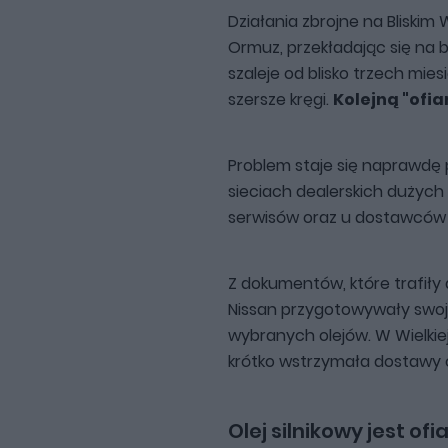
Działania zbrojne na Bliskim
Ormuz, przekładając się na 
szaleje od blisko trzech mies
szersze kręgi.
Kolejną "ofiar
Problem staje się naprawdę 
sieciach dealerskich dużyc
serwisów oraz u dostawców 
Z dokumentów, które trafiły
Nissan przygotowywały swoj
wybranych olejów. W Wielkie
krótko wstrzymała dostawy
Olej silnikowy jest ofi