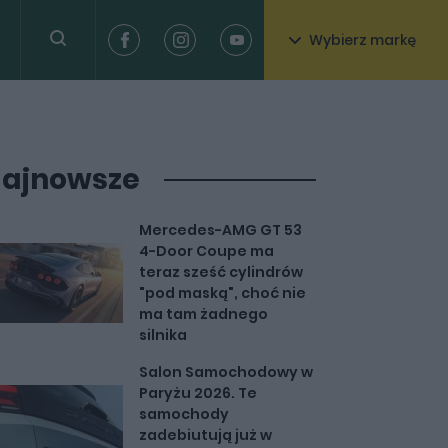
Wybierz markę
ajnowsze
Mercedes-AMG GT 53
4-Door Coupe ma
teraz sześć cylindrów
"pod maską", choć nie
ma tam żadnego
silnika
Salon Samochodowy w
Paryżu 2026. Te
samochody
zadebiutują już w