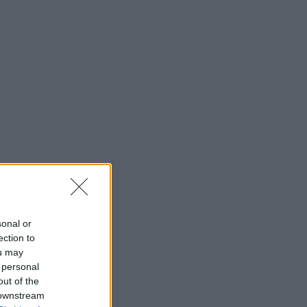
sonal or
ection to
ou may
 personal
out of the
 downstream