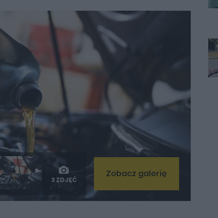
Zobacz galerię
3 ZDJĘĆ