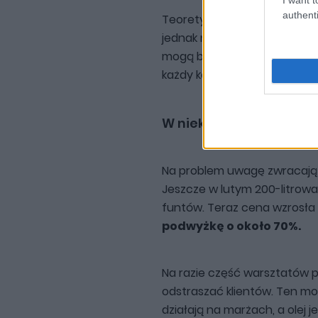
authenti
Teoretycznie producenci mog
jednak nie rozwiązuje całe
mogą być droższe. A skoro s
każdy kolejny koszt prawdop
W niektórych zakątkach
Na problem uwagę zwracają m
Jeszcze w lutym 200-litrowa
funtów. Teraz cena wzrosła
podwyżkę o około 70%.
Na razie część warsztatów pr
odstraszać klientów. Ten mod
działają na marżach, a olej