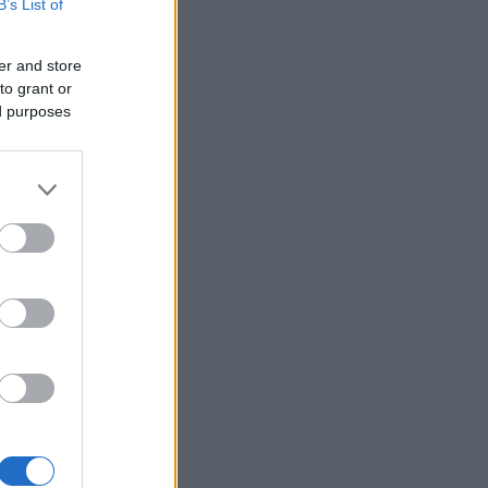
B’s List of
er and store
to grant or
ed purposes