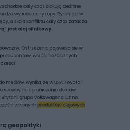
 Wschodzie cały czas blokują cieśninę
bardzo wysokie ceny ropy. Rynek paliw
ięcy, a skala konfliktu cały czas zatacza
ą" jest olej silnikowy.
poważny. Ostrzeżenia pojawiają się w
h producentów, wśród niezależnych
części.
 do mediów, wynika, że w USA Toyota i
e serwisy na ograniczenia dostaw
j Brytanii grupa Volkswagena już na
 części własnych
produktów olejowych
.
arą geopolityki