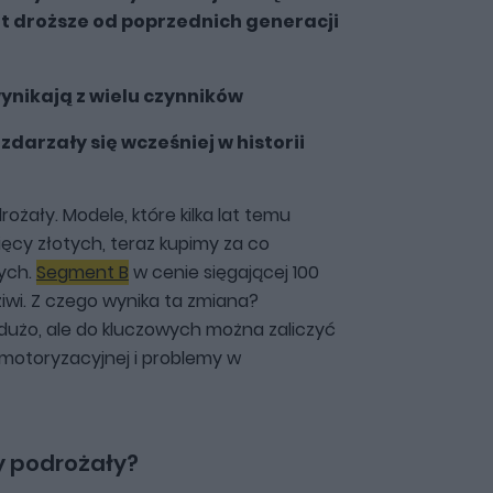
t droższe od poprzednich generacji
ynikają z wielu czynników
zdarzały się wcześniej w historii
żały. Modele, które kilka lat temu
ięcy złotych, teraz kupimy za co
tych.
Segment B
w cenie sięgającej 100
ziwi. Z czego wynika ta zmiana?
 dużo, ale do kluczowych można zaliczyć
motoryzacyjnej i problemy w
 podrożały?