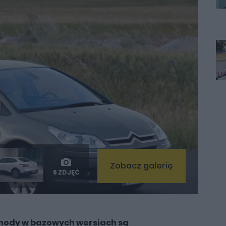
Zobacz galerię
6 ZDJĘĆ
ody w bazowych wersjach są