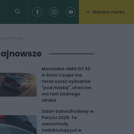
Wybierz markę
wysokich cen
ajnowsze
Mercedes-AMG GT 53
4-Door Coupe ma
teraz sześć cylindrów
"pod maską", choć nie
ma tam żadnego
silnika
Salon Samochodowy w
Paryżu 2026. Te
samochody
zadebiutują już w