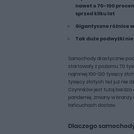
nawet o 70-100 procen
sprzed kilku lat
Gigantyczne różnice w
Tak duże podwyżki nie 
Samochody drastycznie podro
startowały z poziomu 70 tys
najmniej 100-120 tysięcy zło
tysięcy złotych też już nie d
Czynników jest tutaj bardzo
pandemię, zmiany w branży 
łańcuchach dostaw.
Dlaczego samochody