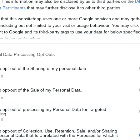
. This information may also be disclosed by us to third parties on the
IA
ię na finalnej cenie pojazdu.
Participants
that may further disclose it to other third parties.
 that this website/app uses one or more Google services and may gath
including but not limited to your visit or usage behaviour. You may click 
 to Google and its third-party tags to use your data for below specifi
ogle consent section.
l Data Processing Opt Outs
o opt-out of the Sharing of my personal data.
In
o opt-out of the Sale of my Personal Data.
In
to opt-out of processing my Personal Data for Targeted
ing.
In
Zobacz 6 zdjęć
o opt-out of Collection, Use, Retention, Sale, and/or Sharing
ersonal Data that Is Unrelated with the Purposes for which it
lected.