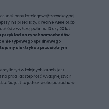
Stosunek ceny katalogowej/transakcyjnej
lepszy, niż przed laty, a realnie wiele osób
hód z wyższej półki, niż 10 czy 20 lat
na przykład na rynek samochodów
w cenie typowego spalinowego
ajemy elektryka z przeciętnym
my liczyć w kolejnych latach, jest
ut na prąd i dostępność wydajniejszych
ze. Nie jest to jednak wielka pociecha w