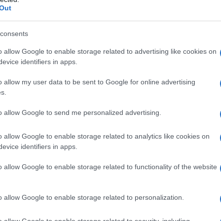
Out
nacznie mniej aut, więc muszą
consents
zarobić... tyle samo, lub więcej
o allow Google to enable storage related to advertising like cookies on
evice identifiers in apps.
ająco dużo w dobie transformacji w
o allow my user data to be sent to Google for online advertising
drożały między innymi z powodu
s.
y
. Marża wzrosła i straty rekompensuje
to allow Google to send me personalized advertising.
prosty mechanizm, który od lat
o allow Google to enable storage related to analytics like cookies on
evice identifiers in apps.
my jeszcze dwie rzeczy: wspomniane
o allow Google to enable storage related to functionality of the website
 i rekompensowanie kar, związanych ze
ch substancji. To kolejne euro, które
o allow Google to enable storage related to personalization.
jącego na finalne ceny samochodów.
o allow Google to enable storage related to security, including