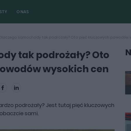
STY
O NAS
Dlaczego samochody tak podrożały? Oto pięć kluczowych powodów 
N
dy tak podrożały? Oto
powodów wysokich cen
dzo podrożały? Jest tutaj pięć kluczowych
Zobaczcie sami.