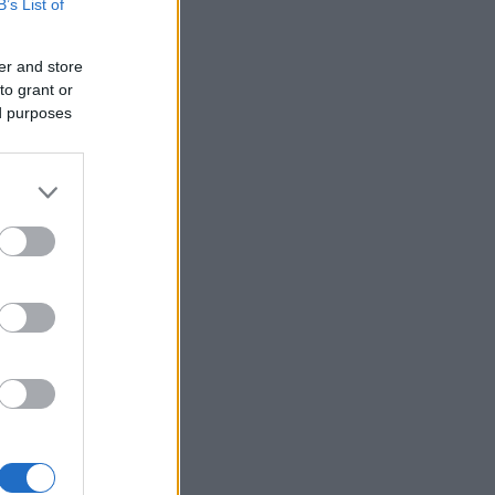
B’s List of
er and store
to grant or
ed purposes