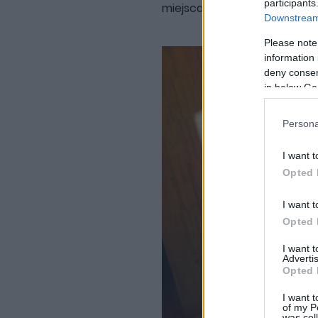
participants
miejsca. To wszystko odbija s
Downstream 
Please note
information 
deny consent
in below Go
Persona
I want t
Opted 
I want t
Opted 
I want 
Advertis
Opted 
I want t
of my P
was col