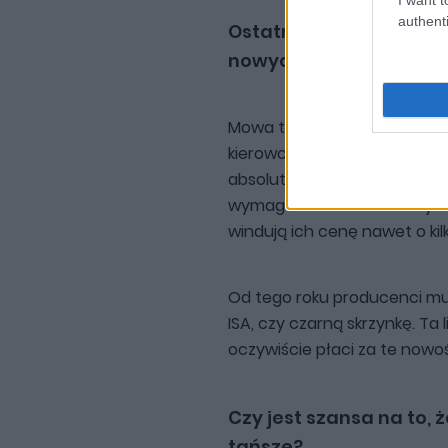
authenti
Ostatnią rzeczą jest 
nowych samochodach
Mowa tutaj przede wszystkim
kierowcę. Część systemów, ta
absolutnie niezbędna. Cały 
wymagane w także w miejski
windują ich cenę nawet o kil
Od tego roku producenci mu
ISA, czy czarną skrzynkę. Ta l
oczywiście płaci za te nowoś
Czy jest szansa na to,
tańsze?