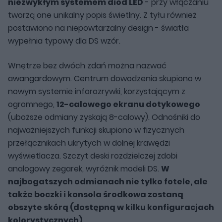
niezwykłym systemem diod LED
- przy włączaniu
tworzą one unikalny popis świetlny. Z tyłu również
postawiono na niepowtarzalny design - światła
wypełnia typowy dla DS wzór.
Wnętrze bez dwóch zdań można nazwać
awangardowym. Centrum dowodzenia skupiono w
nowym systemie inforozrywki, korzystającym z
ogromnego,
12-calowego ekranu dotykowego
(uboższe odmiany zyskają 8-calowy). Odnośniki do
najważniejszych funkcji skupiono w fizycznych
przełącznikach ukrytych w dolnej krawędzi
wyświetlacza. Szczyt deski rozdzielczej zdobi
analogowy zegarek, wyróżnik modeli DS.
W
najbogatszych odmianach nie tylko fotele, ale
także boczki i konsola środkowa zostaną
obszyte skórą (dostępną w kilku konfiguracjach
kolorystycznych)
.