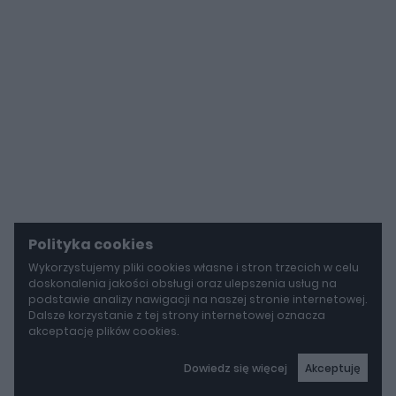
Polityka cookies
Wykorzystujemy pliki cookies własne i stron trzecich w celu
doskonalenia jakości obsługi oraz ulepszenia usług na
podstawie analizy nawigacji na naszej stronie internetowej.
Dalsze korzystanie z tej strony internetowej oznacza
akceptację plików cookies.
Dowiedz się więcej
Akceptuję
autoGALERIA
Mercedes-AMG GT 53 4-Door Coupe ma teraz sześć cylindrów "pod maską", choć nie ma tam żadnego silnika