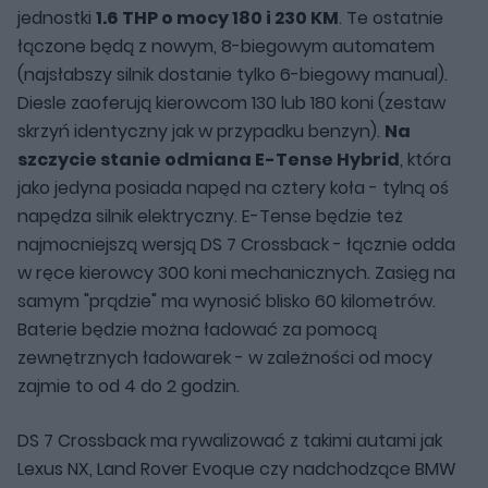
jednostki
1.6 THP o mocy 180 i 230 KM
. Te ostatnie
łączone będą z nowym, 8-biegowym automatem
(najsłabszy silnik dostanie tylko 6-biegowy manual).
Diesle zaoferują kierowcom 130 lub 180 koni (zestaw
skrzyń identyczny jak w przypadku benzyn).
Na
szczycie stanie odmiana E-Tense Hybrid
, która
jako jedyna posiada napęd na cztery koła - tylną oś
napędza silnik elektryczny. E-Tense będzie też
najmocniejszą wersją DS 7 Crossback - łącznie odda
w ręce kierowcy 300 koni mechanicznych. Zasięg na
samym "prądzie" ma wynosić blisko 60 kilometrów.
Baterie będzie można ładować za pomocą
zewnętrznych ładowarek - w zależności od mocy
zajmie to od 4 do 2 godzin.
DS 7 Crossback ma rywalizować z takimi autami jak
Lexus NX, Land Rover Evoque czy nadchodzące BMW