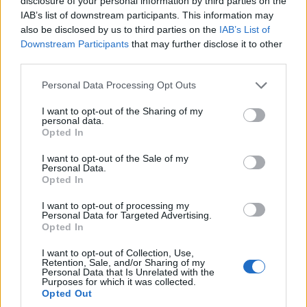
disclosure of your personal information by third parties on the
IAB’s list of downstream participants. This information may
also be disclosed by us to third parties on the
IAB’s List of
Downstream Participants
that may further disclose it to other
third parties.
Please note that this website/app uses one or more Google
Personal Data Processing Opt Outs
services and may gather and store information including but
not limited to your visit or usage behaviour. You may click to
I want to opt-out of the Sharing of my
personal data.
grant or deny consent to Google and its third-party tags to
Opted In
use your data for below specified purposes in below Google
consent section.
I want to opt-out of the Sale of my
Personal Data.
Opted In
I want to opt-out of processing my
Personal Data for Targeted Advertising.
Opted In
I want to opt-out of Collection, Use,
Retention, Sale, and/or Sharing of my
Personal Data that Is Unrelated with the
Purposes for which it was collected.
Opted Out