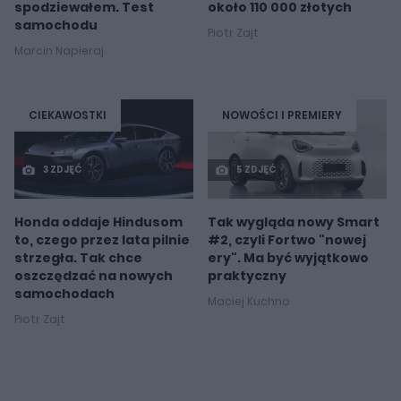
spodziewałem. Test
około 110 000 złotych
samochodu
Piotr Zajt
Marcin Napieraj
CIEKAWOSTKI
NOWOŚCI I PREMIERY
3 ZDJĘĆ
5 ZDJĘĆ
Honda oddaje Hindusom
Tak wygląda nowy Smart
to, czego przez lata pilnie
#2, czyli Fortwo "nowej
strzegła. Tak chce
ery". Ma być wyjątkowo
oszczędzać na nowych
praktyczny
samochodach
Maciej Kuchno
Piotr Zajt