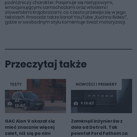
podróżniczy charakter. Pasjonuje się nietypowymi,
emocjonującymi samochodami oraz włoskimi i
słoweńskimi krajobrazami, co często przewija się w jego
tekstach. Prowadzi także kanał YouTube „Kuchno Rides!”,
gdzie w swobodnym stylu komentuje świat motoryzacji.
Przeczytaj także
TESTY
NOWOŚCI I PREMIERY
40
5 ZDJĘĆ
ZDJĘĆ
GAC Aion V okazał się
Zamknęli inżynierów z
mieć znacznie więcej
dala od Detroit. Tak
zalet, niż się po nim
powstał Ford Fathom za