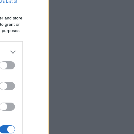
B’s List of
er and store
to grant or
ed purposes