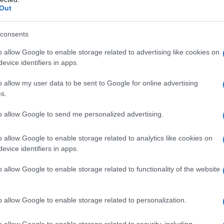
to jak bliskie finalnym projektom są
Out
,
nasi koledzy z motor.es
przygotowali
consents
o allow Google to enable storage related to advertising like cookies on
agena będzie oferowana w dwóch
evice identifiers in apps.
o wspomniany liftback, ale także jako
o allow my user data to be sent to Google for online advertising
e ten drugi wariant może być kluczowy
s.
cje na tytuł "następcy Passata", gdyż
to allow Google to send me personalized advertising.
edaje się głównie w wydaniu kombi.
leje już od wielu lat.
o allow Google to enable storage related to analytics like cookies on
evice identifiers in apps.
e odrobinę potencjału do wykrzesania.
o allow Google to enable storage related to functionality of the website
owocześniejsze baterie, które przełożą
cy już teraz podkręcają modele bazujące
d ID.3 oferowane od grudnia br. zyskuje
o allow Google to enable storage related to personalization.
atkowych funkcji, nieco większy zasięg i
o allow Google to enable storage related to security, including