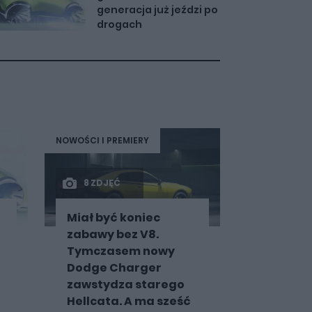
generacja już jeździ po
drogach
NOWOŚCI I PREMIERY
8 ZDJĘĆ
Miał być koniec
zabawy bez V8.
Tymczasem nowy
Dodge Charger
zawstydza starego
Hellcata. A ma sześć