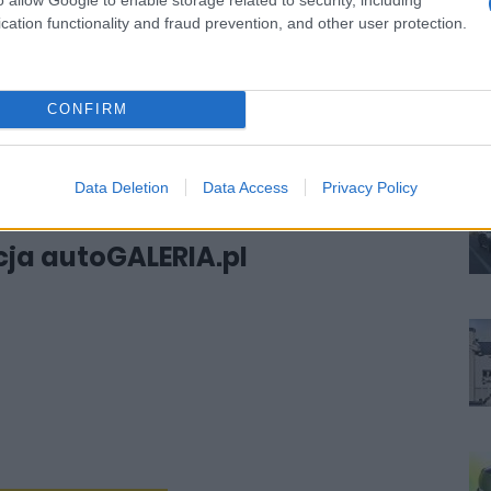
cation functionality and fraud prevention, and other user protection.
CONFIRM
b
#volkswagen aero b
N
Data Deletion
Data Access
Privacy Policy
ja autoGALERIA.pl