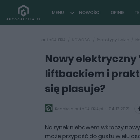
MENU
NOWOŚCI
OPINIE
TE
autoGALERIA
NOWOŚCI
Prototypy i wizje
No
Nowy elektryczny
liftbackiem i pra
się plasuje?
04.12.2021
Redakcja autoGALERIA.pl
Na rynek niebawem wkroczy nowy e
może przypaść do gustu wielu os