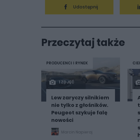
Udostępnij
Przeczytaj także
PRODUCENCI I RYNEK
CIE
1 ZDJĘĆ
Lew zaryczy silnikiem
nie tylko z głośników.
Peugeot szykuje falę
nowości
Marcin Napieraj
h