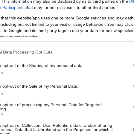
. This information may also be disclosed by us to third parties on the
IA
Participants
that may further disclose it to other third parties.
 3 nie jest przypadkowe. To właśnie ten
 that this website/app uses one or more Google services and may gath
 na celowniku nowego Volkswagena.
including but not limited to your visit or usage behaviour. You may click 
choć tutaj możemy spodziewać się
 to Google and its third-party tags to use your data for below specifi
z potencjał
platformy MEB
mogą
ogle consent section.
l Data Processing Opt Outs
ce jeszcze wspomnianą architekturę.
o opt-out of the Sharing of my personal data.
 jej następcę, choć nie oznacza to
In
 stosowane obecnie w elektrykach
o opt-out of the Sale of my Personal Data.
nie zapewne domeną tańszych modeli.
In
to opt-out of processing my Personal Data for Targeted
n - stylistyka
ing.
In
o opt-out of Collection, Use, Retention, Sale, and/or Sharing
zie rozwinięciem koncepcji modelu
ersonal Data that Is Unrelated with the Purposes for which it
lected.