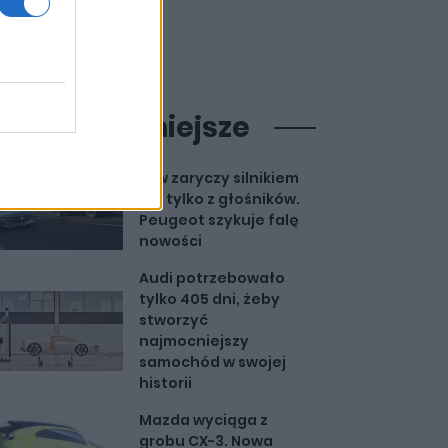
ajpopularniejsze
Lew zaryczy silnikiem
nie tylko z głośników.
Peugeot szykuje falę
nowości
Audi potrzebowało
tylko 405 dni, żeby
stworzyć
najmocniejszy
samochód w swojej
historii
Mazda wyciąga z
grobu CX-3. Nowa