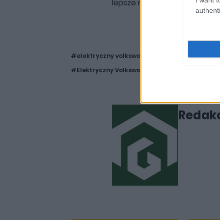
lepsze materiały w kabinie.
authenti
#elektryczny volkswagen
#volkswagen me
#Elektryczny Volkswagem Aero B
Redakc