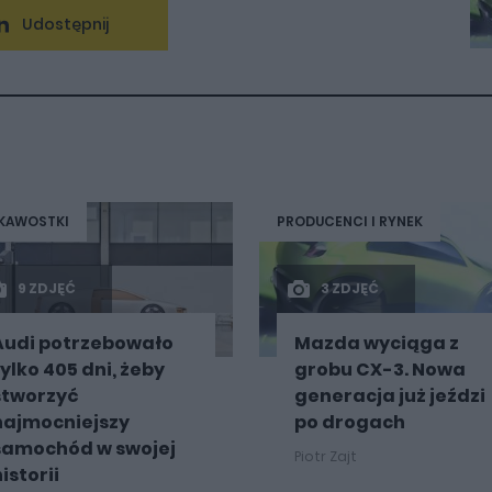
Udostępnij
KAWOSTKI
PRODUCENCI I RYNEK
9 ZDJĘĆ
3 ZDJĘĆ
Audi potrzebowało
Mazda wyciąga z
tylko 405 dni, żeby
grobu CX-3. Nowa
stworzyć
generacja już jeździ
najmocniejszy
po drogach
samochód w swojej
Piotr Zajt
istorii