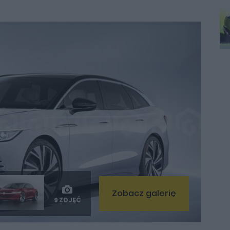
Zobacz galerię
9 ZDJĘĆ