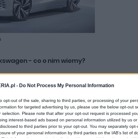
o
lkswagen - co o nim wiemy?
d tym samochodem są bardzo
RIA.pl -
Do Not Process My Personal Information
skowane egzemplarze jeżdżą już po
tarannie weryfikowane. Niemcy dość
to opt-out of the sale, sharing to third parties, or processing of your per
du. Tył wygląda niczym żywcem wyjęty z
formation for targeted advertising by us, please use the below opt-out s
zypomina Passata.
r selection. Please note that after your opt-out request is processed y
eing interest-based ads based on personal information utilized by us or
disclosed to third parties prior to your opt-out. You may separately opt-
 this Tweet.
losure of your personal information by third parties on the IAB’s list of